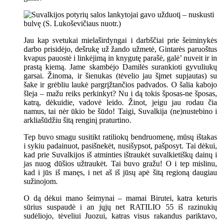
Jau kap svetukai mielaširdyngai i darbščiai prie šeiminykės
darbo prisidėjo, dešrukę už žando užmetė, Gintarės paruoštus
kvapus pauostė i linkėjimą in knygutę parašė, galė’ nuveit ir in
prastą kiemą. Jame skambėjo Damilės surankioti gyvuliukų
garsai. Žinoma, ir šienukas (tėvelio jau šįmet supjautas) su
šake ir grėbliu laukė pargrįžtančios padvados. O šalia kabojo
šleja – mažu reiks perkinkyt? Nu i dą tokis šposas-ne šposas,
katrą, dėkuidie, vadovė leido. Žinot, jeigu jau rodau čia
namus, tai nėr ūkio be šūdo! Taigi, Suvalkija (ne)nustebino i
arkliašūdžiu šitą renginį praturtino.
Tep buvo smagu susitikt ratiliokų bendruomenę, mūsų ištakas
i sykiu padainuot, pasišnekėt, nusišypsot, pašposyt. Tai dėkui,
kad prie Suvalkijos iš atminties ištraukėt suvalkietiškų dainų i
jas nuog dūšios užtraukėt. Tai buvo gražu! O i tep mislinu,
kad i jūs iš manęs, i net aš iš jūsų apė šitą regioną daugiau
sužinojom.
O dą dėkui mano šeimynai – mamai Birutei, katra keturis
sūrius suspaudė i an jųjų net RATILIO 55 iš razinukių
sudėliojo, tėveliui Juozui, katras visus rakandus pariktavo,