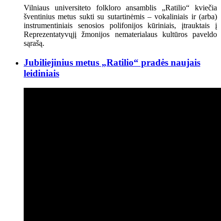
Vilniaus universiteto folkloro ansamblis „Ratilio“ kviečia
šventinius metus sukti su sutartinėmis – vokaliniais ir (arba)
instrumentiniais senosios polifonijos kūriniais, įtrauktais į
Reprezentatyvųjį žmonijos nematerialaus kultūros paveldo
sąrašą.
Jubiliejinius metus „Ratilio“ pradės naujais
leidiniais