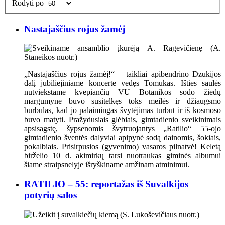
Rodyti po
Nastajaščius rojus žamėj
„Nastajaščius rojus žamėj!“ – taikliai apibendrino Dzūkijos
dalį jubiliejiniame koncerte vedęs Tomukas. Išties saulės
nutviekstame kvepiančių VU Botanikos sodo žiedų
margumyne buvo susitelkęs toks meilės ir džiaugsmo
burbulas, kad jo palaimingas švytėjimas turbūt ir iš kosmoso
buvo matyti. Pražydusiais glėbiais, gimtadienio sveikinimais
apsisagstę, šypsenomis švytruojantys „Ratilio“ 55-ojo
gimtadienio šventės dalyviai apipynė sodą dainomis, šokiais,
pokalbiais. Prisirpusios (gyvenimo) vasaros pilnatvė! Keletą
birželio 10 d. akimirkų tarsi nuotraukas giminės albumui
šiame straipsnelyje išryškiname amžinam atminimui.
RATILIO – 55: reportažas iš Suvalkijos
potyrių salos