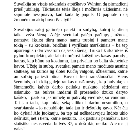
Suvalkija su visais rakandais atpūškavo Vylniun dą pirmadienį
prieš jubiliejų. Tikriausia tėtės šleja i močiutės užtiesimai nė
sapnuote nesapnavo, kad kada tę papuls. O papuolė i dą
žmonėm an akių buvo išstatyti!
Suvalkijos saloj galimėjo patekt in sodybą, katroj tą dieną
talka veža šieną. Atėję svetukai galėjo pačiupyt, užuost,
pamatyt, išgirst tikrų mano namų trupinį i pamatyt mane
tokią – su kroksais, bridžais i vyriškais marškiniais – ba tep
apsirengus i dar̃ vasarom dą vežu šieną. Trūko tik skarukės iš
pylno komplekto, ale labai norėjosi kaišytines kasas parodyt,
katras, kap būnu su kostiumu, jau privalau po balta skepetuke
kavot. Užėję in stubą, svetukai pamatė mano močiutės austinę
staltiesę, an kurios lig šiolei Kūčią valgom, užtiesimus, katrie
an sofkių patiesti būna. Buvo i keli rankšluosčiai. Viens
šventinis, o in kitą galėjo rankas nusišluostyt, kap bulvukę su
šimtamečiu kalvio darbo peiluku nuskuto, sėdėdami ant
uslanuko, tas būlves imdami iš prosenelio dzūko daryto
kašiko, i paskiau jas inmetę in palivotą viedruką su vandiniu.
Tai jau tada, kap tokią seką atliko i darbo nesumilino, o
svarbiausia – jo nepabijojo, tada jau ir dešrukių gavo. Nėr čia
ko dykai! Ale juokauju, ba tep tai neškadavojau Indrės ūkio
dešrukių net i tiem, katrie neskuto. Tik paskiau pamačiau, kad
statistika nesusiveda: bulvės 37, o dešrukių neliko. Ale ma jį
galas!