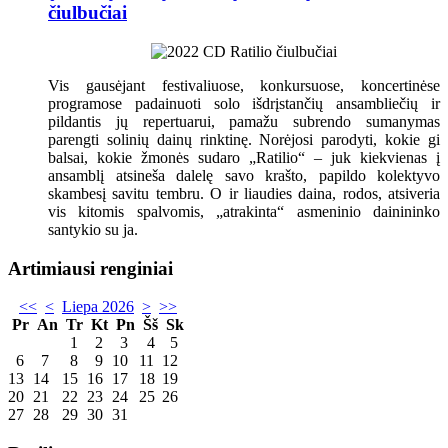
čiulbučiai
Vis gausėjant festivaliuose, konkursuose, koncertinėse
programose padainuoti solo išdrįstančių ansambliečių ir
pildantis jų repertuarui, pamažu subrendo sumanymas
parengti solinių dainų rinktinę. Norėjosi parodyti, kokie gi
balsai, kokie žmonės sudaro „Ratilio“ – juk kiekvienas į
ansamblį atsineša dalelę savo krašto, papildo kolektyvo
skambesį savitu tembru. O ir liaudies daina, rodos, atsiveria
vis kitomis spalvomis, „atrakinta“ asmeninio dainininko
santykio su ja.
Artimiausi renginiai
<<
<
Liepa 2026
>
>>
Pr
An
Tr
Kt
Pn
Šš
Sk
1
2
3
4
5
6
7
8
9
10
11
12
13
14
15
16
17
18
19
20
21
22
23
24
25
26
27
28
29
30
31