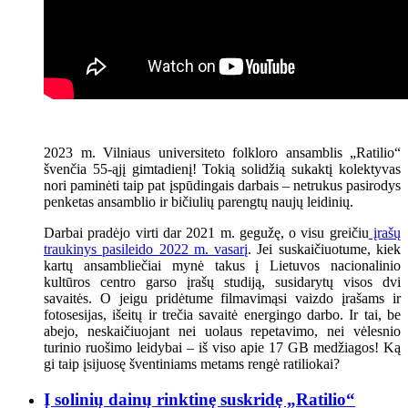
2023 m. Vilniaus universiteto folkloro ansamblis „Ratilio“
švenčia 55-ąjį gimtadienį! Tokią solidžią sukaktį kolektyvas
nori paminėti taip pat įspūdingais darbais – netrukus pasirodys
penketas ansamblio ir bičiulių parengtų naujų leidinių.
Darbai pradėjo virti dar 2021 m. gegužę, o visu greičiu
įrašų
traukinys pasileido 2022 m. vasarį
. Jei suskaičiuotume, kiek
kartų ansambliečiai mynė takus į Lietuvos nacionalinio
kultūros centro garso įrašų studiją, susidarytų visos dvi
savaitės. O jeigu pridėtume filmavimąsi vaizdo įrašams ir
fotosesijas, išeitų ir trečia savaitė energingo darbo. Ir tai, be
abejo, neskaičiuojant nei uolaus repetavimo, nei vėlesnio
turinio ruošimo leidybai – iš viso apie 17 GB medžiagos! Ką
gi taip įsijuosę šventiniams metams rengė ratiliokai?
Į solinių dainų rinktinę suskridę „Ratilio“