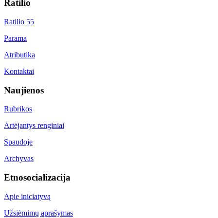
Ratilio
Ratilio 55
Parama
Atributika
Kontaktai
Naujienos
Rubrikos
Artėjantys renginiai
Spaudoje
Archyvas
Etnosocializacija
Apie iniciatyvą
Užsiėmimų aprašymas