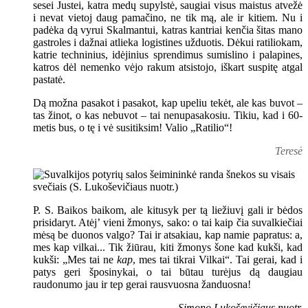
sesei Justei, katra medų supylstė, saugiai visus maistus atvežė
i nevat vietoj daug pamačino, ne tik mą, ale ir kitiem. Nu i
padėka dą vyrui Skalmantui, katras kantriai kenčia šitas mano
gastroles i dažnai atlieka logistines užduotis. Dėkui ratiliokam,
katrie techninius, idėjinius sprendimus sumislino i palapines,
katros dėl nemenko vėjo rakum atsistojo, iškart suspitę atgal
pastatė.
Dą možna pasakot i pasakot, kap upeliu tekėt, ale kas buvot –
tas žinot, o kas nebuvot – tai nenupasakosiu. Tikiu, kad i 60-
metis bus, o tę i vė susitiksim! Valio „Ratilio“!
Teresė
P. S. Baikos baikom, ale kitusyk per tą liežiuvį gali ir bėdos
prisidaryt. Atėj’ vieni žmonys, sako: o tai kaip čia suvalkiečiai
mėsą be duonos valgo? Tai ir atsakiau, kap namie papratus: a,
mes kap vilkai... Tik žiūrau, kiti žmonys šone kad kukši, kad
kukši: „Mes tai ne
kap
, mes tai tikrai Vilkai“. Tai gerai, kad i
patys geri šposinykai, o tai būtau turėjus dą daugiau
raudonumo jau ir tep gerai rausvuosna žanduosna!
Simono Lukoševičiaus nuotr.