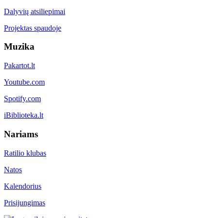
Dalyvių atsiliepimai
Projektas spaudoje
Muzika
Pakartot.lt
Youtube.com
Spotify.com
iBiblioteka.lt
Nariams
Ratilio klubas
Natos
Kalendorius
Prisijungimas