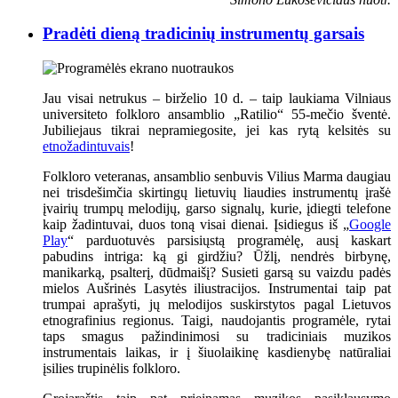
Pradėti dieną tradicinių instrumentų garsais
Jau visai netrukus – birželio 10 d. – taip laukiama Vilniaus
universiteto folkloro ansamblio „Ratilio“ 55-mečio šventė.
Jubiliejaus tikrai nepramiegosite, jei kas rytą kelsitės su
etnožadintuvais
!
Folkloro veteranas, ansamblio senbuvis Vilius Marma daugiau
nei trisdešimčia skirtingų lietuvių liaudies instrumentų įrašė
įvairių trumpų melodijų, garso signalų, kurie, įdiegti telefone
kaip žadintuvai, duos toną visai dienai. Įsidiegus iš „
Google
Play
“ parduotuvės parsisiųstą programėlę, ausį kaskart
pabudins intriga: ką gi girdžiu? Ūžlį, nendrės birbynę,
manikarką, psalterį, dūdmaišį? Susieti garsą su vaizdu padės
mielos Aušrinės Lasytės iliustracijos. Instrumentai taip pat
trumpai aprašyti, jų melodijos suskirstytos pagal Lietuvos
etnografinius regionus. Taigi, naudojantis programėle, rytai
taps smagus pažindinimosi su tradiciniais muzikos
instrumentais laikas, ir į šiuolaikinę kasdienybę natūraliai
įsilies trupinėlis folkloro.