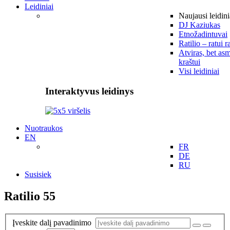
Leidiniai
Naujausi leidini
DJ Kaziukas
Etnožadintuvai
Ratilio – ratui r
Atviras, bet asm
kraštui
Visi leidiniai
Interaktyvus leidinys
Nuotraukos
EN
FR
DE
RU
Susisiek
Ratilio 55
Įveskite dalį pavadinimo