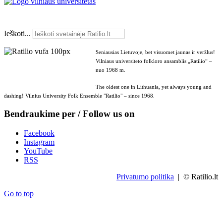
Ieškoti...
Seniausias Lietuvoje, bet visuomet jaunas ir veržlus!
Vilniaus universiteto folkloro ansamblis „Ratilio“ –
nuo 1968 m.
The oldest one in Lithuania, yet always young and
dashing! Vilnius University Folk Ensemble "Ratilio" – since 1968.
Bendraukime per / Follow us on
Facebook
Instagram
YouTube
RSS
Privatumo politika
| © Ratilio.lt
Go to top