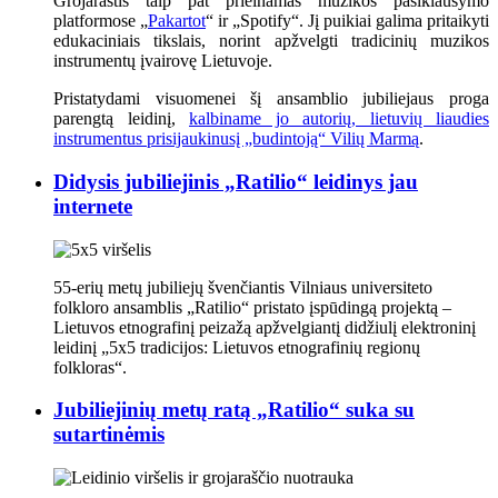
Grojaraštis taip pat prieinamas muzikos pasiklausymo
platformose „
Pakartot
“ ir „Spotify“. Jį puikiai galima pritaikyti
edukaciniais tikslais, norint apžvelgti tradicinių muzikos
instrumentų įvairovę Lietuvoje.
Pristatydami visuomenei šį ansamblio jubiliejaus proga
parengtą leidinį,
kalbiname jo autorių, lietuvių liaudies
instrumentus prisijaukinusį „budintoją“ Vilių Marmą
.
Didysis jubiliejinis „Ratilio“ leidinys jau
internete
55-erių metų jubiliejų švenčiantis Vilniaus universiteto
folkloro ansamblis „Ratilio“ pristato įspūdingą projektą –
Lietuvos etnografinį peizažą apžvelgiantį didžiulį elektroninį
leidinį „5x5 tradicijos: Lietuvos etnografinių regionų
folkloras“.
Jubiliejinių metų ratą „Ratilio“ suka su
sutartinėmis