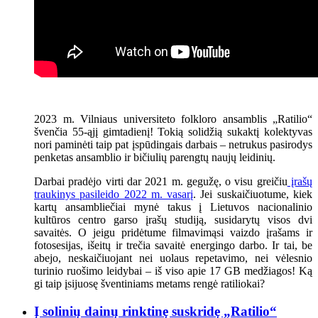
2023 m. Vilniaus universiteto folkloro ansamblis „Ratilio“
švenčia 55-ąjį gimtadienį! Tokią solidžią sukaktį kolektyvas
nori paminėti taip pat įspūdingais darbais – netrukus pasirodys
penketas ansamblio ir bičiulių parengtų naujų leidinių.
Darbai pradėjo virti dar 2021 m. gegužę, o visu greičiu
įrašų
traukinys pasileido 2022 m. vasarį
. Jei suskaičiuotume, kiek
kartų ansambliečiai mynė takus į Lietuvos nacionalinio
kultūros centro garso įrašų studiją, susidarytų visos dvi
savaitės. O jeigu pridėtume filmavimąsi vaizdo įrašams ir
fotosesijas, išeitų ir trečia savaitė energingo darbo. Ir tai, be
abejo, neskaičiuojant nei uolaus repetavimo, nei vėlesnio
turinio ruošimo leidybai – iš viso apie 17 GB medžiagos! Ką
gi taip įsijuosę šventiniams metams rengė ratiliokai?
Į solinių dainų rinktinę suskridę „Ratilio“