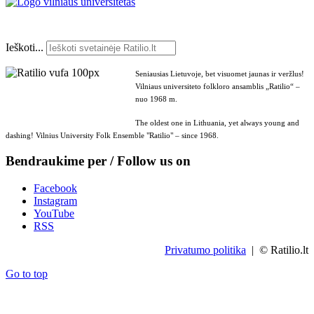
Ieškoti...
Seniausias Lietuvoje, bet visuomet jaunas ir veržlus!
Vilniaus universiteto folkloro ansamblis „Ratilio“ –
nuo 1968 m.
The oldest one in Lithuania, yet always young and
dashing! Vilnius University Folk Ensemble "Ratilio" – since 1968.
Bendraukime per / Follow us on
Facebook
Instagram
YouTube
RSS
Privatumo politika
| © Ratilio.lt
Go to top