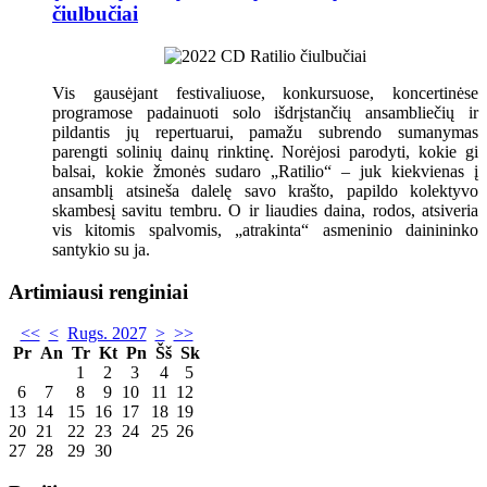
čiulbučiai
Vis gausėjant festivaliuose, konkursuose, koncertinėse
programose padainuoti solo išdrįstančių ansambliečių ir
pildantis jų repertuarui, pamažu subrendo sumanymas
parengti solinių dainų rinktinę. Norėjosi parodyti, kokie gi
balsai, kokie žmonės sudaro „Ratilio“ – juk kiekvienas į
ansamblį atsineša dalelę savo krašto, papildo kolektyvo
skambesį savitu tembru. O ir liaudies daina, rodos, atsiveria
vis kitomis spalvomis, „atrakinta“ asmeninio dainininko
santykio su ja.
Artimiausi renginiai
<<
<
Rugs. 2027
>
>>
Pr
An
Tr
Kt
Pn
Šš
Sk
1
2
3
4
5
6
7
8
9
10
11
12
13
14
15
16
17
18
19
20
21
22
23
24
25
26
27
28
29
30