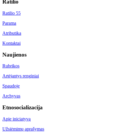
Ratilio
Ratilio 55
Parama
Atributika
Kontaktai
Naujienos
Rubrikos
Artėjantys renginiai
Spaudoje
Archyvas
Etnosocializacija
Apie iniciatyvą
Užsiėmimų aprašymas