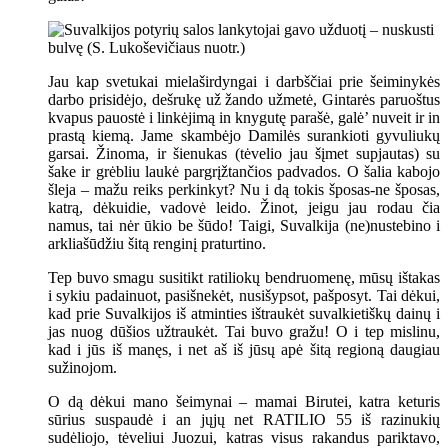
Jau kap svetukai mielaširdyngai i darbščiai prie šeiminykės
darbo prisidėjo, dešrukę už žando užmetė, Gintarės paruoštus
kvapus pauostė i linkėjimą in knygutę parašė, galė’ nuveit ir in
prastą kiemą. Jame skambėjo Damilės surankioti gyvuliukų
garsai. Žinoma, ir šienukas (tėvelio jau šįmet supjautas) su
šake ir grėbliu laukė pargrįžtančios padvados. O šalia kabojo
šleja – mažu reiks perkinkyt? Nu i dą tokis šposas-ne šposas,
katrą, dėkuidie, vadovė leido. Žinot, jeigu jau rodau čia
namus, tai nėr ūkio be šūdo! Taigi, Suvalkija (ne)nustebino i
arkliašūdžiu šitą renginį praturtino.
Tep buvo smagu susitikt ratiliokų bendruomenę, mūsų ištakas
i sykiu padainuot, pasišnekėt, nusišypsot, pašposyt. Tai dėkui,
kad prie Suvalkijos iš atminties ištraukėt suvalkietiškų dainų i
jas nuog dūšios užtraukėt. Tai buvo gražu! O i tep mislinu,
kad i jūs iš manęs, i net aš iš jūsų apė šitą regioną daugiau
sužinojom.
O dą dėkui mano šeimynai – mamai Birutei, katra keturis
sūrius suspaudė i an jųjų net RATILIO 55 iš razinukių
sudėliojo, tėveliui Juozui, katras visus rakandus pariktavo,