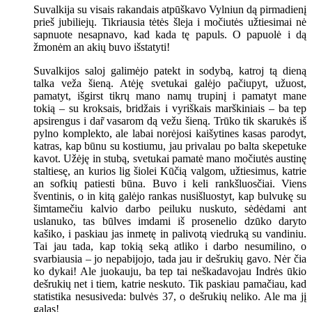
Suvalkija su visais rakandais atpūškavo Vylniun dą pirmadienį
prieš jubiliejų. Tikriausia tėtės šleja i močiutės užtiesimai nė
sapnuote nesapnavo, kad kada tę papuls. O papuolė i dą
žmonėm an akių buvo išstatyti!
Suvalkijos saloj galimėjo patekt in sodybą, katroj tą dieną
talka veža šieną. Atėję svetukai galėjo pačiupyt, užuost,
pamatyt, išgirst tikrų mano namų trupinį i pamatyt mane
tokią – su kroksais, bridžais i vyriškais marškiniais – ba tep
apsirengus i dar̃ vasarom dą vežu šieną. Trūko tik skarukės iš
pylno komplekto, ale labai norėjosi kaišytines kasas parodyt,
katras, kap būnu su kostiumu, jau privalau po balta skepetuke
kavot. Užėję in stubą, svetukai pamatė mano močiutės austinę
staltiesę, an kurios lig šiolei Kūčią valgom, užtiesimus, katrie
an sofkių patiesti būna. Buvo i keli rankšluosčiai. Viens
šventinis, o in kitą galėjo rankas nusišluostyt, kap bulvukę su
šimtamečiu kalvio darbo peiluku nuskuto, sėdėdami ant
uslanuko, tas būlves imdami iš prosenelio dzūko daryto
kašiko, i paskiau jas inmetę in palivotą viedruką su vandiniu.
Tai jau tada, kap tokią seką atliko i darbo nesumilino, o
svarbiausia – jo nepabijojo, tada jau ir dešrukių gavo. Nėr čia
ko dykai! Ale juokauju, ba tep tai neškadavojau Indrės ūkio
dešrukių net i tiem, katrie neskuto. Tik paskiau pamačiau, kad
statistika nesusiveda: bulvės 37, o dešrukių neliko. Ale ma jį
galas!