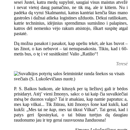
sesei Justei, katra medų supylstė, saugiai visus maistus atvežė
i nevat vietoj daug pamačino, ne tik mą, ale ir kitiem. Nu i
padėka dą vyrui Skalmantui, katras kantriai kenčia šitas mano
gastroles i dažnai atlieka logistines užduotis. Dėkui ratiliokam,
katrie techninius, idėjinius sprendimus sumislino i palapines,
katros dėl nemenko vėjo rakum atsistojo, iškart suspitę atgal
pastatė.
Dą možna pasakot i pasakot, kap upeliu tekėt, ale kas buvot –
tas žinot, o kas nebuvot – tai nenupasakosiu. Tikiu, kad i 60-
metis bus, o tę i vė susitiksim! Valio „Ratilio“!
Teresė
P. S. Baikos baikom, ale kitusyk per tą liežiuvį gali ir bėdos
prisidaryt. Atėj’ vieni žmonys, sako: o tai kaip čia suvalkiečiai
mėsą be duonos valgo? Tai ir atsakiau, kap namie papratus: a,
mes kap vilkai... Tik žiūrau, kiti žmonys šone kad kukši, kad
kukši: „Mes tai ne
kap
, mes tai tikrai Vilkai“. Tai gerai, kad i
patys geri šposinykai, o tai būtau turėjus dą daugiau
raudonumo jau ir tep gerai rausvuosna žanduosna!
Simono Lukoševičiaus nuotr.