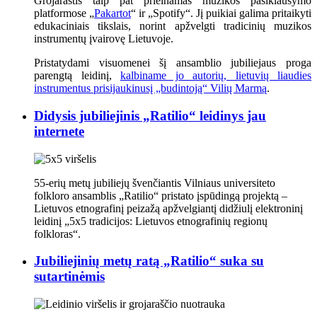
Grojaraštis taip pat prieinamas muzikos pasiklausymo
platformose „
Pakartot
“ ir „Spotify“. Jį puikiai galima pritaikyti
edukaciniais tikslais, norint apžvelgti tradicinių muzikos
instrumentų įvairovę Lietuvoje.
Pristatydami visuomenei šį ansamblio jubiliejaus proga
parengtą leidinį,
kalbiname jo autorių, lietuvių liaudies
instrumentus prisijaukinusį „budintoją“ Vilių Marmą
.
Didysis jubiliejinis „Ratilio“ leidinys jau
internete
55-erių metų jubiliejų švenčiantis Vilniaus universiteto
folkloro ansamblis „Ratilio“ pristato įspūdingą projektą –
Lietuvos etnografinį peizažą apžvelgiantį didžiulį elektroninį
leidinį „5x5 tradicijos: Lietuvos etnografinių regionų
folkloras“.
Jubiliejinių metų ratą „Ratilio“ suka su
sutartinėmis