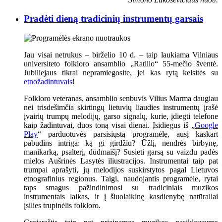
Pradėti dieną tradicinių instrumentų garsais
Jau visai netrukus – birželio 10 d. – taip laukiama Vilniaus
universiteto folkloro ansamblio „Ratilio“ 55-mečio šventė.
Jubiliejaus tikrai nepramiegosite, jei kas rytą kelsitės su
etnožadintuvais
!
Folkloro veteranas, ansamblio senbuvis Vilius Marma daugiau
nei trisdešimčia skirtingų lietuvių liaudies instrumentų įrašė
įvairių trumpų melodijų, garso signalų, kurie, įdiegti telefone
kaip žadintuvai, duos toną visai dienai. Įsidiegus iš „
Google
Play
“ parduotuvės parsisiųstą programėlę, ausį kaskart
pabudins intriga: ką gi girdžiu? Ūžlį, nendrės birbynę,
manikarką, psalterį, dūdmaišį? Susieti garsą su vaizdu padės
mielos Aušrinės Lasytės iliustracijos. Instrumentai taip pat
trumpai aprašyti, jų melodijos suskirstytos pagal Lietuvos
etnografinius regionus. Taigi, naudojantis programėle, rytai
taps smagus pažindinimosi su tradiciniais muzikos
instrumentais laikas, ir į šiuolaikinę kasdienybę natūraliai
įsilies trupinėlis folkloro.