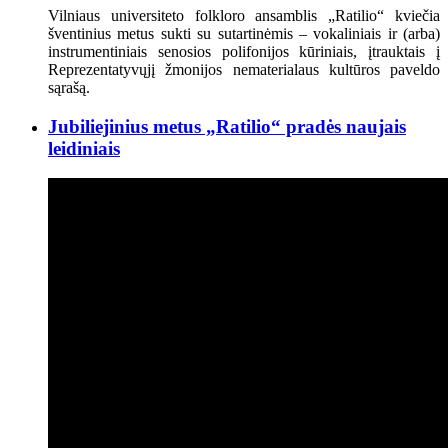
Vilniaus universiteto folkloro ansamblis „Ratilio“ kviečia
šventinius metus sukti su sutartinėmis – vokaliniais ir (arba)
instrumentiniais senosios polifonijos kūriniais, įtrauktais į
Reprezentatyvųjį žmonijos nematerialaus kultūros paveldo
sąrašą.
Jubiliejinius metus „Ratilio“ pradės naujais
leidiniais