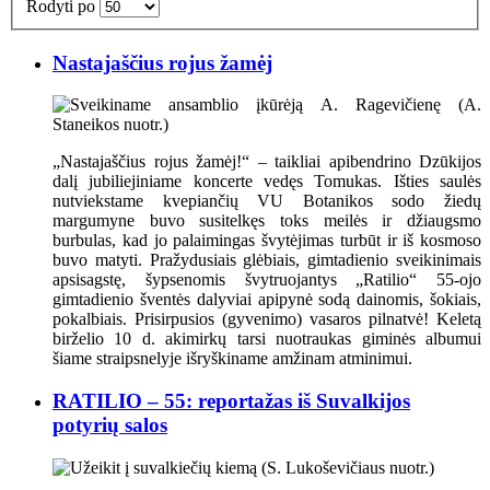
Rodyti po
Nastajaščius rojus žamėj
„Nastajaščius rojus žamėj!“ – taikliai apibendrino Dzūkijos
dalį jubiliejiniame koncerte vedęs Tomukas. Išties saulės
nutviekstame kvepiančių VU Botanikos sodo žiedų
margumyne buvo susitelkęs toks meilės ir džiaugsmo
burbulas, kad jo palaimingas švytėjimas turbūt ir iš kosmoso
buvo matyti. Pražydusiais glėbiais, gimtadienio sveikinimais
apsisagstę, šypsenomis švytruojantys „Ratilio“ 55-ojo
gimtadienio šventės dalyviai apipynė sodą dainomis, šokiais,
pokalbiais. Prisirpusios (gyvenimo) vasaros pilnatvė! Keletą
birželio 10 d. akimirkų tarsi nuotraukas giminės albumui
šiame straipsnelyje išryškiname amžinam atminimui.
RATILIO – 55: reportažas iš Suvalkijos
potyrių salos