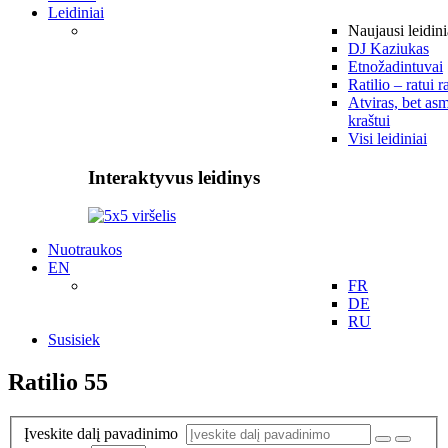
Leidiniai
Naujausi leidini
DJ Kaziukas
Etnožadintuvai
Ratilio – ratui r
Atviras, bet asm
kraštui
Visi leidiniai
Interaktyvus leidinys
Nuotraukos
EN
FR
DE
RU
Susisiek
Ratilio 55
Įveskite dalį pavadinimo