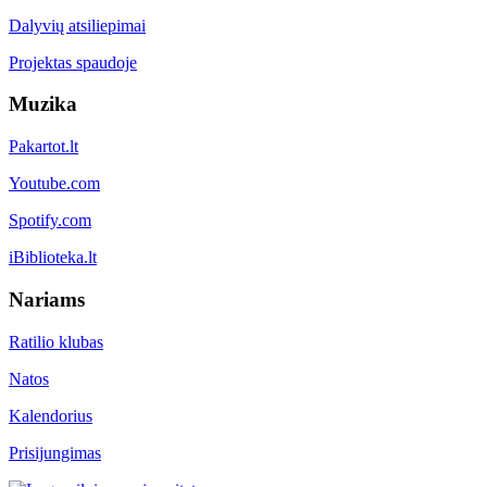
Dalyvių atsiliepimai
Projektas spaudoje
Muzika
Pakartot.lt
Youtube.com
Spotify.com
iBiblioteka.lt
Nariams
Ratilio klubas
Natos
Kalendorius
Prisijungimas