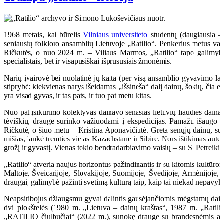
1968 metais, kai būrelis
Vilniaus universiteto
studentų (daugiausia 
seniausių folkloro ansamblių Lietuvoje „Ratilio“. Penkerius metus v
Ričkutės, o nuo 2024 m. – Viliaus Marmos, „Ratilio“ tapo galimybe
specialistais, bet ir visapusiškai išprususiais žmonėmis.
Narių įvairovė bei nuolatinė jų kaita (per visą ansamblio gyvavimo laik
stiprybė: kiekvienas narys išeidamas „išsineša“ dalį dainų, šokių, čia e
yra visad gyvas, ir tas pats, ir tuo pat metu kitas.
Nuo pat įsikūrimo kolektyvas dainavo senąsias lietuvių liaudies dainas,
tėviškių, drauge surinko važiuodami į ekspedicijas. Pamažu išaugo
Ričkutė, o šiuo metu – Kristina Aponavičiūtė. Greta senųjų dainų, sut
mišias, lankė tremties vietas Kazachstane ir Sibire. Nors ištikimas aut
grožį ir gyvastį. Vienas tokio bendradarbiavimo vaisių – su S. Petreik
„Ratilio“ atveria naujus horizontus pažindinantis ir su kitomis kultūro
Maltoje, Šveicarijoje, Slovakijoje, Suomijoje, Švedijoje, Armėnijoje
draugai, galimybė pažinti svetimą kultūrą taip, kaip tai niekad nepavyks
Neapsiribojus džiaugsmu gyvai dalintis gausėjančiomis mėgstamų dainų
dvi plokštelės (1980 m. „Lietuva – dainų kraštas“, 1987 m. „Ratili
„RATILIO čiulbučiai“ (2022 m.), sunokę drauge su brandesnėmis ansa