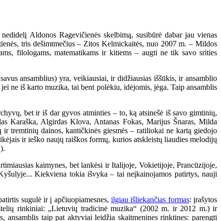
 į nedidelį Aldonos Ragevičienės skelbimą, susibūrė dabar jau vienas
tienės, tris dešimtmečius – Zitos Kelmickaitės, nuo 2007 m. – Mildos
s, filologams, matematikams ir kitiems – augti ne tik savo srities
savus ansamblius) yra, veikiausiai, ir didžiausias iššūkis, ir ansamblio
 jei ne iš karto muzika, tai bent polėkiu, idėjomis, jėga. Taip ansamblis
chyvų, bet ir iš dar gyvos atminties – to, ką atsinešė iš savo gimtinių,
ydas Karaška, Algirdas Klova, Antanas Fokas, Marijus Šnaras, Milda
ir tremtinių dainos, kantičkinės giesmės – ratiliokai ne kartą giedojo
kėjais ir ieško naujų raiškos formų, kurios atskleistų liaudies melodijų
).
imiausias kaimynes, bet lankėsi ir Italijoje, Vokietijoje, Prancūzijoje,
yšulyje... Kiekviena tokia išvyka – tai neįkainojamos patirtys, nauji
tirtis sugulė ir į apčiuopiamesnes,
ilgiau išliekančias formas
: įrašytos
elių rinkiniai: „Lietuvių tradicinė muzika“ (2002 m. ir 2012 m.) ir
nsamblis taip pat aktyviai leidžia skaitmenines rinktines: parengti