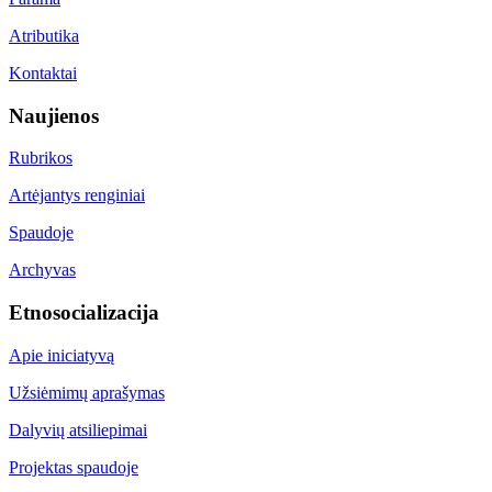
Atributika
Kontaktai
Naujienos
Rubrikos
Artėjantys renginiai
Spaudoje
Archyvas
Etnosocializacija
Apie iniciatyvą
Užsiėmimų aprašymas
Dalyvių atsiliepimai
Projektas spaudoje