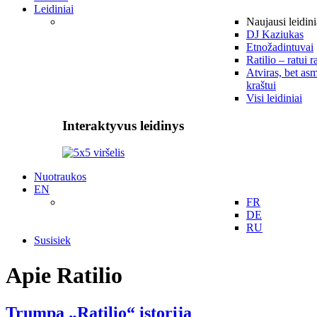
Leidiniai
Naujausi leidini
DJ Kaziukas
Etnožadintuvai
Ratilio – ratui r
Atviras, bet asm
kraštui
Visi leidiniai
Interaktyvus leidinys
Nuotraukos
EN
FR
DE
RU
Susisiek
Apie Ratilio
Trumpa „Ratilio“ istorija