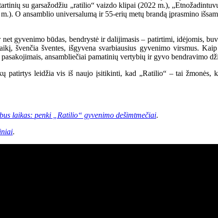
tartinių su garsažodžiu „ratilio“ vaizdo klipai (2022 m.), „Etnožadint
 m.). O ansamblio universalumą ir 55-erių metų brandą įprasmino išsamu
r net gyvenimo būdas, bendrystė ir dalijimasis – patirtimi, idėjomis, bu
alaikį, švenčia šventes, išgyvena svarbiausius gyvenimo virsmus. Kaip
s, pasakojimais, ansambliečiai pamatinių vertybių ir gyvo bendravimo d
okų patirtys leidžia vis iš naujo įsitikinti, kad „Ratilio“ – tai žmonės,
bus laikas: penki „Ratilio“ gyvenimo dešimtmečiai
.
niai
.