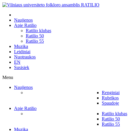
Naujienos
Apie Ratilio
Ratilio klubas
Ratilio 50
Ratilio 55
Muzika
Leidiniai
Nuotraukos
EN
Susisiek
Menu
Naujienos
Renginiai
Rubrikos
Spaudoje
Apie Ratilio
Ratilio klubas
Ratilio 50
Ratilio 55
Muzika