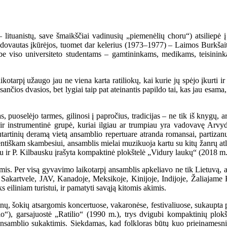
– lituanistų, save šmaikščiai vadinusių „piemenėlių choru“) atsiliepė
adovautas įkūrėjos, tuomet dar kelerius (1973–1977) – Laimos Burkšai
 viso universiteto studentams – gamtininkams, medikams, teisininkam
otarpį užaugo jau ne viena karta ratiliokų, kai kurie jų spėjo įkurti ir 
sančios dvasios, bet lygiai taip pat ateinantis papildo tai, kas jau esama,
 puoselėjo tarmes, gilinosi į papročius, tradicijas – ne tik iš knygų, ar
 ir instrumentinė grupė, kuriai ilgiau ar trumpiau yra vadovavę Arv
artinių deramą vietą ansamblio repertuare atranda romansai, partizanų 
entiškam skambesiui, ansamblis mielai muzikuoja kartu su kitų žanrų atli
iu ir P. Kilbausku įrašyta kompaktinė plokštelė „Vidury laukų“ (2018 m.
mis. Per visą gyvavimo laikotarpį ansamblis apkeliavo ne tik Lietuvą, art
, Sakartvele, JAV, Kanadoje, Meksikoje, Kinijoje, Indijoje, Žaliajame K
 eiliniam turistui, ir pamatyti savąją kitomis akimis.
, šokių atsargomis koncertuose, vakaronėse, festivaliuose, sukaupta pa
o“), garsajuostė „Ratilio“ (1990 m.), trys dvigubi kompaktinių plokšt
mblio sukaktimis. Siekdamas, kad folkloras būtų kuo prieinamesnis, a