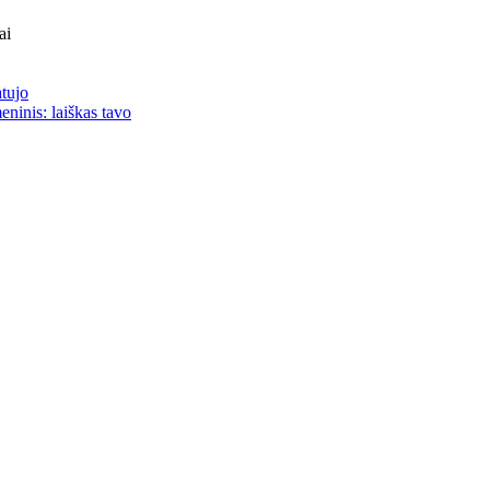
ai
atujo
eninis: laiškas tavo