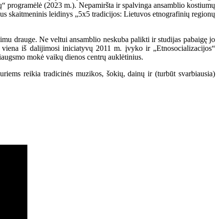
uvų“ programėlė (2023 m.). Nepamiršta ir spalvinga ansamblio kostiumų
s skaitmeninis leidinys „5x5 tradicijos: Lietuvos etnografinių regionų
vimu drauge. Ne veltui ansamblio neskuba palikti ir studijas pabaigę jo
 viena iš dalijimosi iniciatyvų 2011 m. įvyko ir „Etnosocializacijos“
žiaugsmo mokė vaikų dienos centrų auklėtinius.
 kuriems reikia tradicinės muzikos, šokių, dainų ir (turbūt svarbiausia)