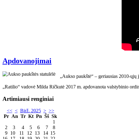
Apdovanojimai
„Aukso paukštė“ – geriausias 2010-ųjų 
„Ratilio“ vadovė Milda Ričkutė 2017 m. apdovanota valstybinio ordi
Artimiausi renginiai
<<
<
Birž. 2025
>
>>
Pr
An
Tr
Kt
Pn
Šš
Sk
1
2
3
4
5
6
7
8
9
10
11
12
13
14
15
16
17
18
19
20
21
22