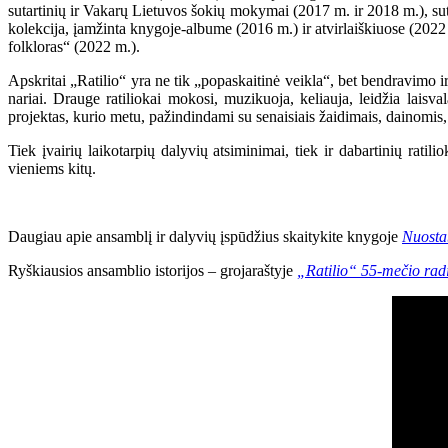
sutartinių ir Vakarų Lietuvos šokių mokymai (2017 m. ir 2018 m.), su
kolekcija, įamžinta knygoje-albume (2016 m.) ir atvirlaiškiuose (2022
folkloras“ (2022 m.).
Apskritai „Ratilio“ yra ne tik „popaskaitinė veikla“, bet bendravimo i
nariai. Drauge ratiliokai mokosi, muzikuoja, keliauja, leidžia laisv
projektas, kurio metu, pažindindami su senaisiais žaidimais, dainomi
Tiek įvairių laikotarpių dalyvių atsiminimai, tiek ir dabartinių ratili
vieniems kitų.
Daugiau apie ansamblį ir dalyvių įspūdžius skaitykite knygoje
Nuosta
Ryškiausios ansamblio istorijos – grojaraštyje
„Ratilio“ 55-mečio radi