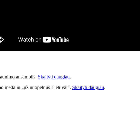
jaunimo ansamblis.
Skaityti daugiau
.
no medaliu „už nuopelnus Lietuvai“.
Skaityti daugiau
.