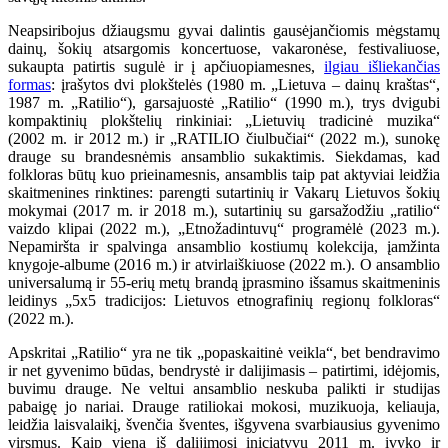
Neapsiribojus džiaugsmu gyvai dalintis gausėjančiomis mėgstamų
dainų, šokių atsargomis koncertuose, vakaronėse, festivaliuose,
sukaupta patirtis sugulė ir į apčiuopiamesnes,
ilgiau išliekančias
formas
: įrašytos dvi plokštelės (1980 m. „Lietuva – dainų kraštas“,
1987 m. „Ratilio“), garsajuostė „Ratilio“ (1990 m.), trys dvigubi
kompaktinių plokštelių rinkiniai: „Lietuvių tradicinė muzika“
(2002 m. ir 2012 m.) ir „RATILIO čiulbučiai“ (2022 m.), sunokę
drauge su brandesnėmis ansamblio sukaktimis. Siekdamas, kad
folkloras būtų kuo prieinamesnis, ansamblis taip pat aktyviai leidžia
skaitmenines rinktines: parengti sutartinių ir Vakarų Lietuvos šokių
mokymai (2017 m. ir 2018 m.), sutartinių su garsažodžiu „ratilio“
vaizdo klipai (2022 m.), „Etnožadintuvų“ programėlė (2023 m.).
Nepamiršta ir spalvinga ansamblio kostiumų kolekcija, įamžinta
knygoje-albume (2016 m.) ir atvirlaiškiuose (2022 m.). O ansamblio
universalumą ir 55-erių metų brandą įprasmino išsamus skaitmeninis
leidinys „5x5 tradicijos: Lietuvos etnografinių regionų folkloras“
(2022 m.).
Apskritai „Ratilio“ yra ne tik „popaskaitinė veikla“, bet bendravimo
ir net gyvenimo būdas, bendrystė ir dalijimasis – patirtimi, idėjomis,
buvimu drauge. Ne veltui ansamblio neskuba palikti ir studijas
pabaigę jo nariai. Drauge ratiliokai mokosi, muzikuoja, keliauja,
leidžia laisvalaikį, švenčia šventes, išgyvena svarbiausius gyvenimo
virsmus. Kaip viena iš dalijimosi iniciatyvų 2011 m. įvyko ir