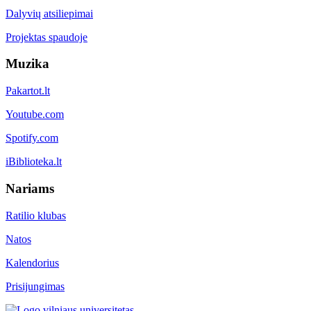
Dalyvių atsiliepimai
Projektas spaudoje
Muzika
Pakartot.lt
Youtube.com
Spotify.com
iBiblioteka.lt
Nariams
Ratilio klubas
Natos
Kalendorius
Prisijungimas