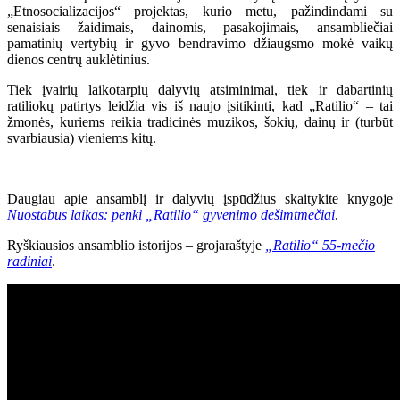
„Etnosocializacijos“ projektas, kurio metu, pažindindami su
senaisiais žaidimais, dainomis, pasakojimais, ansambliečiai
pamatinių vertybių ir gyvo bendravimo džiaugsmo mokė vaikų
dienos centrų auklėtinius.
Tiek įvairių laikotarpių dalyvių atsiminimai, tiek ir dabartinių
ratiliokų patirtys leidžia vis iš naujo įsitikinti, kad „Ratilio“ – tai
žmonės, kuriems reikia tradicinės muzikos, šokių, dainų ir (turbūt
svarbiausia) vieniems kitų.
Daugiau apie ansamblį ir dalyvių įspūdžius skaitykite knygoje
Nuostabus laikas: penki „Ratilio“ gyvenimo dešimtmečiai
.
Ryškiausios ansamblio istorijos – grojaraštyje
„Ratilio“ 55-mečio
radiniai
.