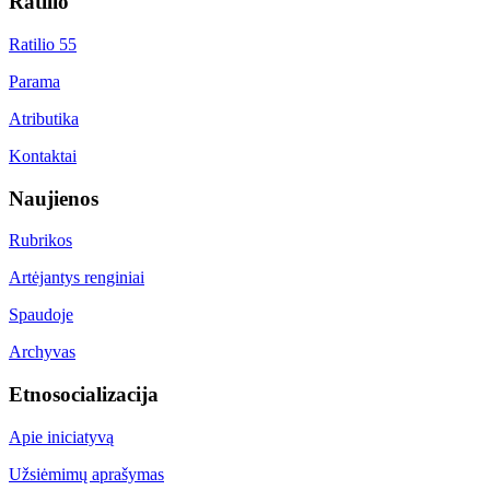
Ratilio
Ratilio 55
Parama
Atributika
Kontaktai
Naujienos
Rubrikos
Artėjantys renginiai
Spaudoje
Archyvas
Etnosocializacija
Apie iniciatyvą
Užsiėmimų aprašymas