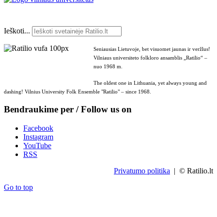
Ieškoti...
Seniausias Lietuvoje, bet visuomet jaunas ir veržlus!
Vilniaus universiteto folkloro ansamblis „Ratilio“ –
nuo 1968 m.
The oldest one in Lithuania, yet always young and
dashing! Vilnius University Folk Ensemble "Ratilio" – since 1968.
Bendraukime per / Follow us on
Facebook
Instagram
YouTube
RSS
Privatumo politika
| © Ratilio.lt
Go to top