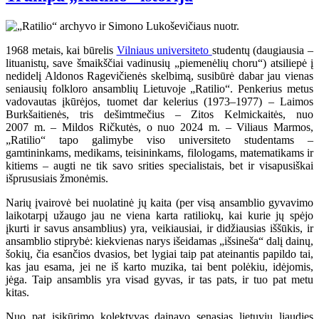
1968 metais, kai būrelis
Vilniaus universiteto
studentų (daugiausia –
lituanistų, save šmaikščiai vadinusių „piemenėlių choru“) atsiliepė į
nedidelį Aldonos Ragevičienės skelbimą, susibūrė dabar jau vienas
seniausių folkloro ansamblių Lietuvoje „Ratilio“. Penkerius metus
vadovautas įkūrėjos, tuomet dar kelerius (1973–1977) – Laimos
Burkšaitienės, tris dešimtmečius – Zitos Kelmickaitės, nuo
2007 m. – Mildos Ričkutės, o nuo 2024 m. – Viliaus Marmos,
„Ratilio“ tapo galimybe viso universiteto studentams –
gamtininkams, medikams, teisininkams, filologams, matematikams ir
kitiems – augti ne tik savo srities specialistais, bet ir visapusiškai
išprususiais žmonėmis.
Narių įvairovė bei nuolatinė jų kaita (per visą ansamblio gyvavimo
laikotarpį užaugo jau ne viena karta ratiliokų, kai kurie jų spėjo
įkurti ir savus ansamblius) yra, veikiausiai, ir didžiausias iššūkis, ir
ansamblio stiprybė: kiekvienas narys išeidamas „išsineša“ dalį dainų,
šokių, čia esančios dvasios, bet lygiai taip pat ateinantis papildo tai,
kas jau esama, jei ne iš karto muzika, tai bent polėkiu, idėjomis,
jėga. Taip ansamblis yra visad gyvas, ir tas pats, ir tuo pat metu
kitas.
Nuo pat įsikūrimo kolektyvas dainavo senąsias lietuvių liaudies