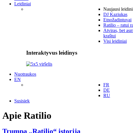
Leidiniai
Naujausi leidini
DJ Kaziukas
Etnožadintuvai
Ratilio – ratui r
Atviras, bet asm
kraštui
Visi leidiniai
Interaktyvus leidinys
Nuotraukos
EN
FR
DE
RU
Susisiek
Apie Ratilio
Trumpa „Ratilio“ istorija