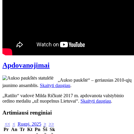
Apdovanojimai
„Aukso paukštė“ – geriausias 2010-ųjų
jaunimo ansamblis.
Skaityti daugiau
.
„Ratilio“ vadovė Milda Ričkutė 2017 m. apdovanota valstybinio
ordino medaliu „už nuopelnus Lietuvai“.
Skaityti daugiau
.
Artimiausi renginiai
<<
<
Rugpj. 2025
>
>>
Pr
An
Tr
Kt
Pn
Šš
Sk