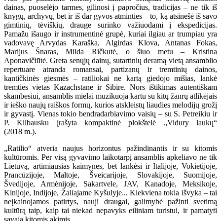
dainas, puoselėjo tarmes, gilinosi į papročius, tradicijas – ne tik iš
knygų, archyvų, bet ir iš dar gyvos atminties – to, ką atsinešė iš savo
gimtinių, tėviškių, drauge surinko važiuodami į ekspedicijas.
Pamažu išaugo ir instrumentinė grupė, kuriai ilgiau ar trumpiau yra
vadovavę Arvydas Karaška, Algirdas Klova, Antanas Fokas,
Marijus Šnaras, Milda Ričkutė, o šiuo metu – Kristina
Aponavičiūtė. Greta senųjų dainų, sutartinių deramą vietą ansamblio
repertuare atranda romansai, partizanų ir tremtinių dainos,
kantičkinės giesmės – ratiliokai ne kartą giedojo mišias, lankė
tremties vietas Kazachstane ir Sibire. Nors ištikimas autentiškam
skambesiui, ansamblis mielai muzikuoja kartu su kitų žanrų atlikėjais
ir ieško naujų raiškos formų, kurios atskleistų liaudies melodijų grožį
ir gyvastį. Vienas tokio bendradarbiavimo vaisių – su S. Petreikiu ir
P. Kilbausku įrašyta kompaktinė plokštelė „Vidury laukų“
(2018 m.).
„Ratilio“ atveria naujus horizontus pažindinantis ir su kitomis
kultūromis. Per visą gyvavimo laikotarpį ansamblis apkeliavo ne tik
Lietuvą, artimiausias kaimynes, bet lankėsi ir Italijoje, Vokietijoje,
Prancūzijoje, Maltoje, Šveicarijoje, Slovakijoje, Suomijoje,
Švedijoje, Armėnijoje, Sakartvele, JAV, Kanadoje, Meksikoje,
Kinijoje, Indijoje, Žaliajame Kyšulyje... Kiekviena tokia išvyka – tai
neįkainojamos patirtys, nauji draugai, galimybė pažinti svetimą
kultūrą taip, kaip tai niekad nepavyks eiliniam turistui, ir pamatyti
savąją kitomis akimis.