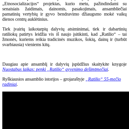
„Etnosocializacijos“ projektas, kurio metu, pažindindami su
senaisiais žaidimais, dainomis, pasakojimais, ansambliečiai
pamatinių vertybių ir gyvo bendravimo džiaugsmo mokė vaikų
dienos centrų auklėtinius.
Tiek įvairių laikotarpių dalyvių atsiminimai, tiek ir dabartinių
ratiliokų patirtys leidžia vis iš naujo įsitikinti, kad „Ratilio“ – tai
žmonės, kuriems reikia tradicinės muzikos, šokių, dainų ir (turbūt
svarbiausia) vieniems kitų.
Daugiau apie ansamblį ir dalyvių įspūdžius skaitykite knygoje
Nuostabus laikas: penki „Ratilio“ gyvenimo dešimtmečiai
.
Ryškiausios ansamblio istorijos – grojaraštyje
„Ratilio“ 55-mečio
radiniai
.