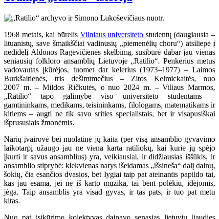
1968 metais, kai būrelis
Vilniaus universiteto
studentų (daugiausia –
lituanistų, save šmaikščiai vadinusių „piemenėlių choru“) atsiliepė į
nedidelį Aldonos Ragevičienės skelbimą, susibūrė dabar jau vienas
seniausių folkloro ansamblių Lietuvoje „Ratilio“. Penkerius metus
vadovautas įkūrėjos, tuomet dar kelerius (1973–1977) – Laimos
Burkšaitienės, tris dešimtmečius – Zitos Kelmickaitės, nuo
2007 m. – Mildos Ričkutės, o nuo 2024 m. – Viliaus Marmos,
„Ratilio“ tapo galimybe viso universiteto studentams –
gamtininkams, medikams, teisininkams, filologams, matematikams ir
kitiems – augti ne tik savo srities specialistais, bet ir visapusiškai
išprususiais žmonėmis.
Narių įvairovė bei nuolatinė jų kaita (per visą ansamblio gyvavimo
laikotarpį užaugo jau ne viena karta ratiliokų, kai kurie jų spėjo
įkurti ir savus ansamblius) yra, veikiausiai, ir didžiausias iššūkis, ir
ansamblio stiprybė: kiekvienas narys išeidamas „išsineša“ dalį dainų,
šokių, čia esančios dvasios, bet lygiai taip pat ateinantis papildo tai,
kas jau esama, jei ne iš karto muzika, tai bent polėkiu, idėjomis,
jėga. Taip ansamblis yra visad gyvas, ir tas pats, ir tuo pat metu
kitas.
Nuo pat įsikūrimo kolektyvas dainavo senąsias lietuvių liaudies