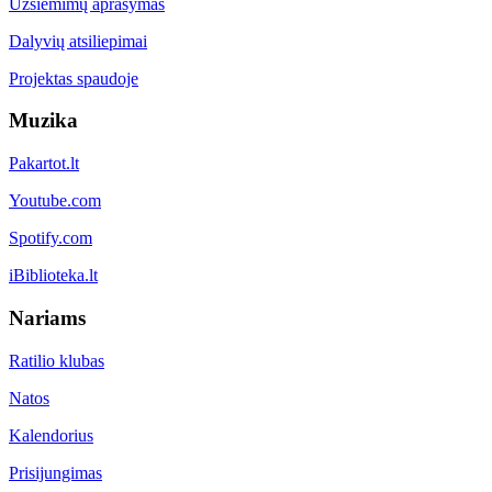
Užsiėmimų aprašymas
Dalyvių atsiliepimai
Projektas spaudoje
Muzika
Pakartot.lt
Youtube.com
Spotify.com
iBiblioteka.lt
Nariams
Ratilio klubas
Natos
Kalendorius
Prisijungimas