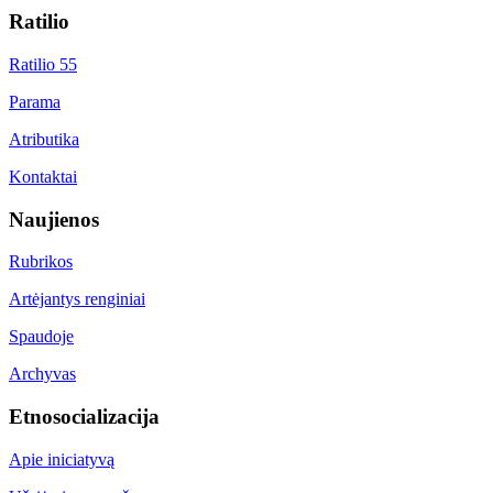
Ratilio
Ratilio 55
Parama
Atributika
Kontaktai
Naujienos
Rubrikos
Artėjantys renginiai
Spaudoje
Archyvas
Etnosocializacija
Apie iniciatyvą