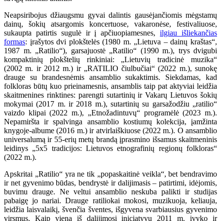
Neapsiribojus džiaugsmu gyvai dalintis gausėjančiomis mėgstamų
dainų, šokių atsargomis koncertuose, vakaronėse, festivaliuose,
sukaupta patirtis sugulė ir į apčiuopiamesnes,
ilgiau išliekančias
formas
: įrašytos dvi plokštelės (1980 m. „Lietuva – dainų kraštas“,
1987 m. „Ratilio“), garsajuostė „Ratilio“ (1990 m.), trys dvigubi
kompaktinių plokštelių rinkiniai: „Lietuvių tradicinė muzika“
(2002 m. ir 2012 m.) ir „RATILIO čiulbučiai“ (2022 m.), sunokę
drauge su brandesnėmis ansamblio sukaktimis. Siekdamas, kad
folkloras būtų kuo prieinamesnis, ansamblis taip pat aktyviai leidžia
skaitmenines rinktines: parengti sutartinių ir Vakarų Lietuvos šokių
mokymai (2017 m. ir 2018 m.), sutartinių su garsažodžiu „ratilio“
vaizdo klipai (2022 m.), „Etnožadintuvų“ programėlė (2023 m.).
Nepamiršta ir spalvinga ansamblio kostiumų kolekcija, įamžinta
knygoje-albume (2016 m.) ir atvirlaiškiuose (2022 m.). O ansamblio
universalumą ir 55-erių metų brandą įprasmino išsamus skaitmeninis
leidinys „5x5 tradicijos: Lietuvos etnografinių regionų folkloras“
(2022 m.).
Apskritai „Ratilio“ yra ne tik „popaskaitinė veikla“, bet bendravimo
ir net gyvenimo būdas, bendrystė ir dalijimasis – patirtimi, idėjomis,
buvimu drauge. Ne veltui ansamblio neskuba palikti ir studijas
pabaigę jo nariai. Drauge ratiliokai mokosi, muzikuoja, keliauja,
leidžia laisvalaikį, švenčia šventes, išgyvena svarbiausius gyvenimo
virsmus. Kaip viena iš dalijimosi iniciatyvų 2011 m. įvyko ir