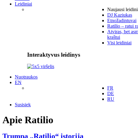
Leidiniai
Naujausi leidini
DJ Kaziukas
Etnožadintuvai
Ratilio – ratui r
Atviras, bet asm
kraštui
Visi leidiniai
Interaktyvus leidinys
Nuotraukos
EN
FR
DE
RU
Susisiek
Apie Ratilio
Trumpa „Ratilio“ istorija