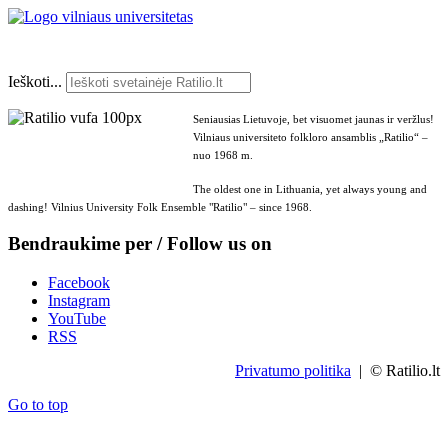
Ieškoti...
Seniausias Lietuvoje, bet visuomet jaunas ir veržlus!
Vilniaus universiteto folkloro ansamblis „Ratilio“ –
nuo 1968 m.
The oldest one in Lithuania, yet always young and
dashing! Vilnius University Folk Ensemble "Ratilio" – since 1968.
Bendraukime per / Follow us on
Facebook
Instagram
YouTube
RSS
Privatumo politika
| © Ratilio.lt
Go to top