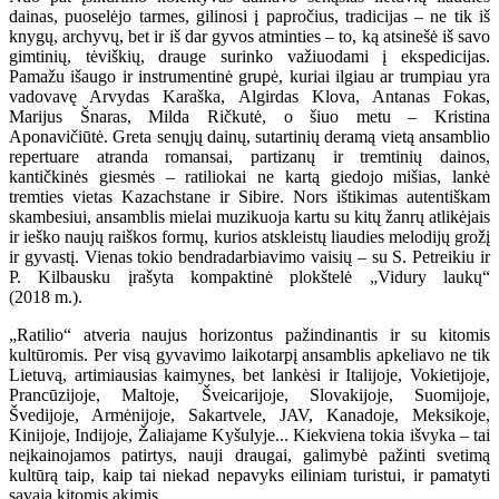
dainas, puoselėjo tarmes, gilinosi į papročius, tradicijas – ne tik iš
knygų, archyvų, bet ir iš dar gyvos atminties – to, ką atsinešė iš savo
gimtinių, tėviškių, drauge surinko važiuodami į ekspedicijas.
Pamažu išaugo ir instrumentinė grupė, kuriai ilgiau ar trumpiau yra
vadovavę Arvydas Karaška, Algirdas Klova, Antanas Fokas,
Marijus Šnaras, Milda Ričkutė, o šiuo metu – Kristina
Aponavičiūtė. Greta senųjų dainų, sutartinių deramą vietą ansamblio
repertuare atranda romansai, partizanų ir tremtinių dainos,
kantičkinės giesmės – ratiliokai ne kartą giedojo mišias, lankė
tremties vietas Kazachstane ir Sibire. Nors ištikimas autentiškam
skambesiui, ansamblis mielai muzikuoja kartu su kitų žanrų atlikėjais
ir ieško naujų raiškos formų, kurios atskleistų liaudies melodijų grožį
ir gyvastį. Vienas tokio bendradarbiavimo vaisių – su S. Petreikiu ir
P. Kilbausku įrašyta kompaktinė plokštelė „Vidury laukų“
(2018 m.).
„Ratilio“ atveria naujus horizontus pažindinantis ir su kitomis
kultūromis. Per visą gyvavimo laikotarpį ansamblis apkeliavo ne tik
Lietuvą, artimiausias kaimynes, bet lankėsi ir Italijoje, Vokietijoje,
Prancūzijoje, Maltoje, Šveicarijoje, Slovakijoje, Suomijoje,
Švedijoje, Armėnijoje, Sakartvele, JAV, Kanadoje, Meksikoje,
Kinijoje, Indijoje, Žaliajame Kyšulyje... Kiekviena tokia išvyka – tai
neįkainojamos patirtys, nauji draugai, galimybė pažinti svetimą
kultūrą taip, kaip tai niekad nepavyks eiliniam turistui, ir pamatyti
savąją kitomis akimis.