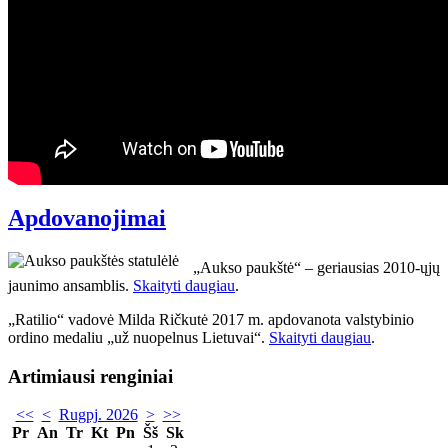
Apdovanojimai
„Aukso paukštė“ – geriausias 2010-ųjų
jaunimo ansamblis.
Skaityti daugiau
.
„Ratilio“ vadovė Milda Ričkutė 2017 m. apdovanota valstybinio
ordino medaliu „už nuopelnus Lietuvai“.
Skaityti daugiau
.
Artimiausi renginiai
<<
<
Rugpj. 2026
>
>>
Pr
An
Tr
Kt
Pn
Šš
Sk