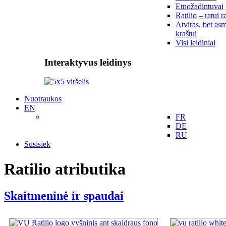
Etnožadintuvai
Ratilio – ratui r
Atviras, bet asm
kraštui
Visi leidiniai
Interaktyvus leidinys
Nuotraukos
EN
FR
DE
RU
Susisiek
Ratilio atributika
Skaitmeninė ir spaudai