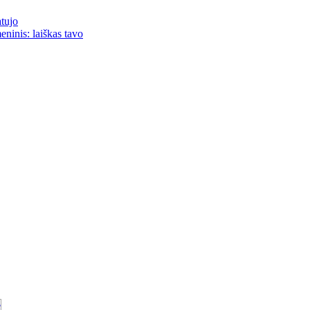
atujo
eninis: laiškas tavo