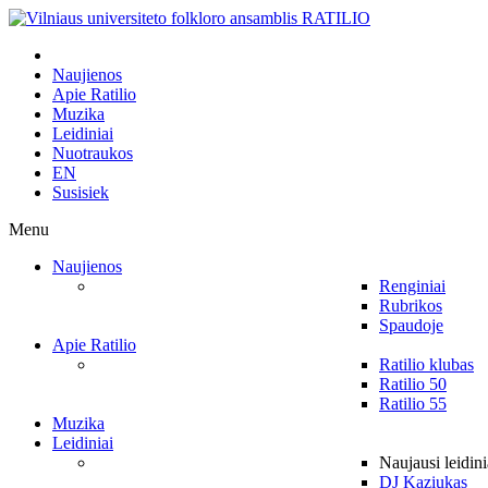
Naujienos
Apie Ratilio
Muzika
Leidiniai
Nuotraukos
EN
Susisiek
Menu
Naujienos
Renginiai
Rubrikos
Spaudoje
Apie Ratilio
Ratilio klubas
Ratilio 50
Ratilio 55
Muzika
Leidiniai
Naujausi leidini
DJ Kaziukas