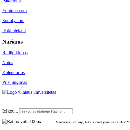
Pakartot.lt
Youtube.com
Spotify.com
iBiblioteka.lt
Nariams
Ratilio klubas
Natos
Kalendorius
Prisijungimas
Ieškoti...
Seniausias Lietuvoje, bet visuomet jaunas ir veržlus! V