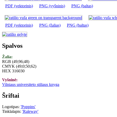
PDF (vektorinis)
PNG (vyšninis)
PNG (baltas)
PDF (vektorinis)
PNG (žalias)
PNG (baltas)
Spalvos
Žalia:
RGB (49;96;48)
CMYK (49;0;50;62)
HEX 316030
Vyšninė:
Vilniaus universiteto stiliaus knyga
Šriftai
Logotipas:
'Poppins'
Tinklalapis:
'Raleway'