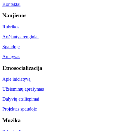
Kontaktai
Naujienos
Rubrikos
Artėjantys renginiai
Spaudoje
Archyvas
Etnosocializacija
Apie iniciatyvą
Užsiėmimų aprašymas
Dalyvių atsiliepimai
Projektas spaudoje
Muzika