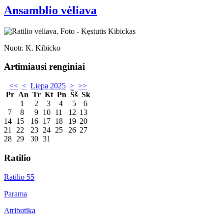
Ansamblio vėliava
Nuotr. K. Kibicko
Artimiausi renginiai
<<
<
Liepa 2025
>
>>
Pr
An
Tr
Kt
Pn
Šš
Sk
1
2
3
4
5
6
7
8
9
10
11
12
13
14
15
16
17
18
19
20
21
22
23
24
25
26
27
28
29
30
31
Ratilio
Ratilio 55
Parama
Atributika