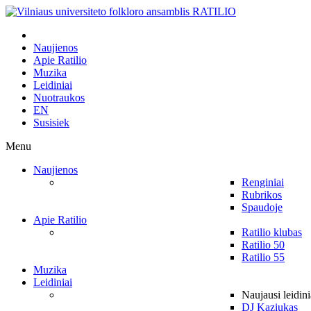
Naujienos
Apie Ratilio
Muzika
Leidiniai
Nuotraukos
EN
Susisiek
Menu
Naujienos
Renginiai
Rubrikos
Spaudoje
Apie Ratilio
Ratilio klubas
Ratilio 50
Ratilio 55
Muzika
Leidiniai
Naujausi leidini
DJ Kaziukas