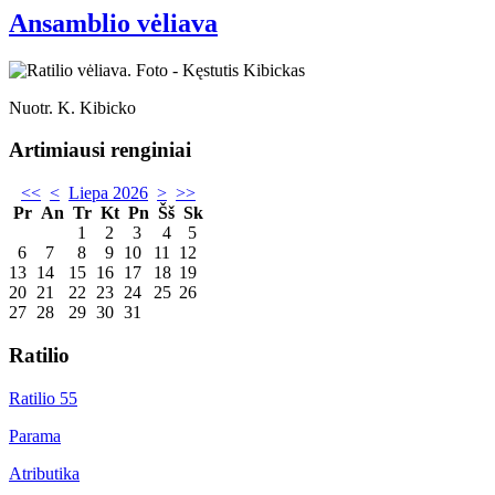
Ansamblio vėliava
Nuotr. K. Kibicko
Artimiausi renginiai
<<
<
Liepa 2026
>
>>
Pr
An
Tr
Kt
Pn
Šš
Sk
1
2
3
4
5
6
7
8
9
10
11
12
13
14
15
16
17
18
19
20
21
22
23
24
25
26
27
28
29
30
31
Ratilio
Ratilio 55
Parama
Atributika