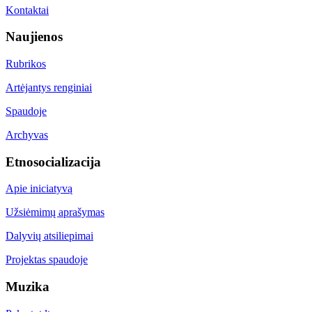
Kontaktai
Naujienos
Rubrikos
Artėjantys renginiai
Spaudoje
Archyvas
Etnosocializacija
Apie iniciatyvą
Užsiėmimų aprašymas
Dalyvių atsiliepimai
Projektas spaudoje
Muzika