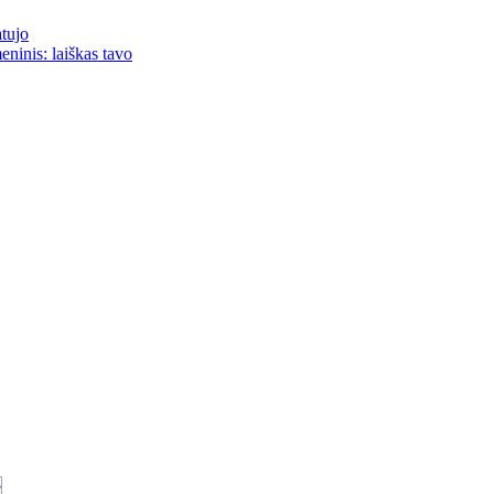
atujo
eninis: laiškas tavo