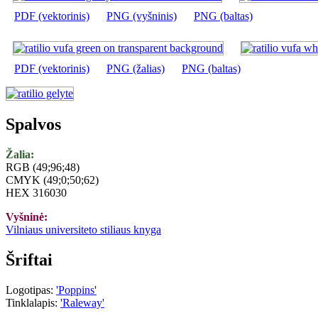
PDF (vektorinis)
PNG (vyšninis)
PNG (baltas)
PDF (vektorinis)
PNG (žalias)
PNG (baltas)
Spalvos
Žalia:
RGB (49;96;48)
CMYK (49;0;50;62)
HEX 316030
Vyšninė:
Vilniaus universiteto stiliaus knyga
Šriftai
Logotipas:
'Poppins'
Tinklalapis:
'Raleway'