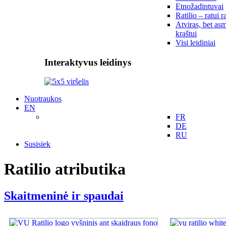
Etnožadintuvai
Ratilio – ratui r
Atviras, bet asm
kraštui
Visi leidiniai
Interaktyvus leidinys
Nuotraukos
EN
FR
DE
RU
Susisiek
Ratilio atributika
Skaitmeninė ir spaudai