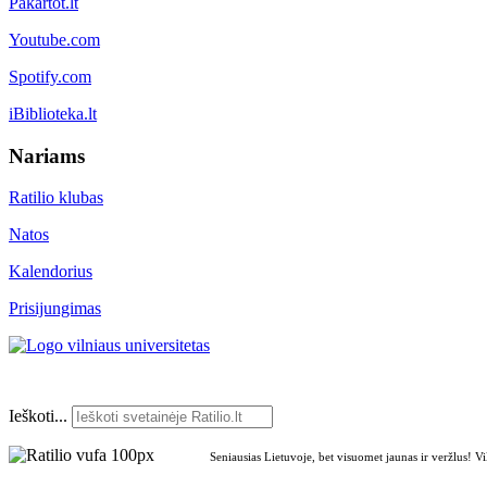
Pakartot.lt
Youtube.com
Spotify.com
iBiblioteka.lt
Nariams
Ratilio klubas
Natos
Kalendorius
Prisijungimas
Ieškoti...
Seniausias Lietuvoje, bet visuomet jaunas ir veržlus! V