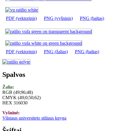
PDF (vektorinis)
PNG (vyšninis)
PNG (baltas)
PDF (vektorinis)
PNG (žalias)
PNG (baltas)
Spalvos
Žalia:
RGB (49;96;48)
CMYK (49;0;50;62)
HEX 316030
Vyšninė:
Vilniaus universiteto stiliaus knyga
Šriftai