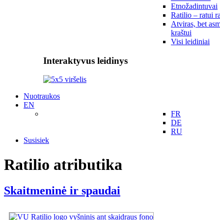
Etnožadintuvai
Ratilio – ratui r
Atviras, bet asm
kraštui
Visi leidiniai
Interaktyvus leidinys
Nuotraukos
EN
FR
DE
RU
Susisiek
Ratilio atributika
Skaitmeninė ir spaudai