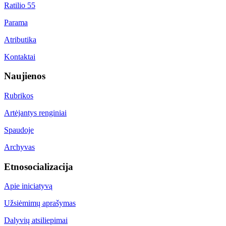
Ratilio 55
Parama
Atributika
Kontaktai
Naujienos
Rubrikos
Artėjantys renginiai
Spaudoje
Archyvas
Etnosocializacija
Apie iniciatyvą
Užsiėmimų aprašymas
Dalyvių atsiliepimai