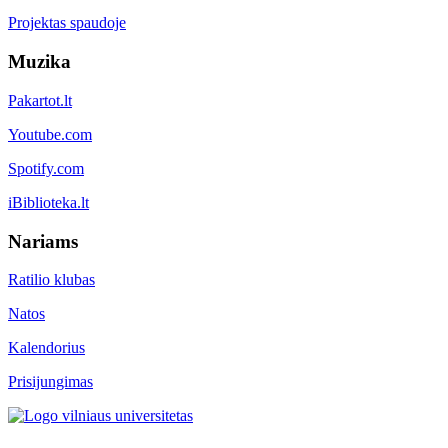
Projektas spaudoje
Muzika
Pakartot.lt
Youtube.com
Spotify.com
iBiblioteka.lt
Nariams
Ratilio klubas
Natos
Kalendorius
Prisijungimas