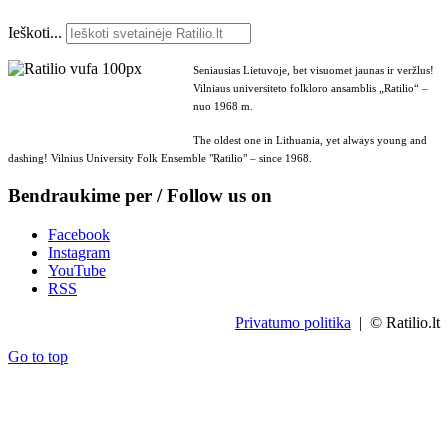
Ieškoti...
Seniausias Lietuvoje, bet visuomet jaunas ir veržlus!
Vilniaus universiteto folkloro ansamblis „Ratilio“ –
nuo 1968 m.
The oldest one in Lithuania, yet always young and
dashing! Vilnius University Folk Ensemble "Ratilio" – since 1968.
Bendraukime per / Follow us on
Facebook
Instagram
YouTube
RSS
Privatumo politika
| © Ratilio.lt
Go to top