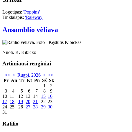
Logotipas:
'Poppins'
Tinklalapis:
'Raleway'
Ansamblio vėliava
Nuotr. K. Kibicko
Artimiausi renginiai
<<
<
Rugpj. 2026
>
>>
Pr
An
Tr
Kt
Pn
Šš
Sk
1
2
3
4
5
6
7
8
9
10
11
12
13
14
15
16
17
18
19
20
21
22
23
24
25
26
27
28
29
30
31
Ratilio