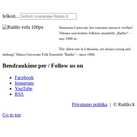
Ieškoti...
Seniausias Lietuvoje, bet visuomet jaunas ir veržlus!
Vilniaus universiteto folkloro ansamblis „Ratilio“ –
nuo 1968 m.
The oldest one in Lithuania, yet always young and
dashing! Vilnius University Folk Ensemble "Ratilio" – since 1968.
Bendraukime per / Follow us on
Facebook
Instagram
YouTube
RSS
Privatumo politika
| © Ratilio.lt
Go to top