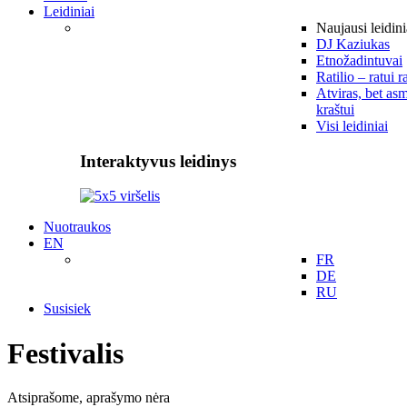
Leidiniai
Naujausi leidini
DJ Kaziukas
Etnožadintuvai
Ratilio – ratui r
Atviras, bet asm
kraštui
Visi leidiniai
Interaktyvus leidinys
Nuotraukos
EN
FR
DE
RU
Susisiek
Festivalis
Atsiprašome, aprašymo nėra