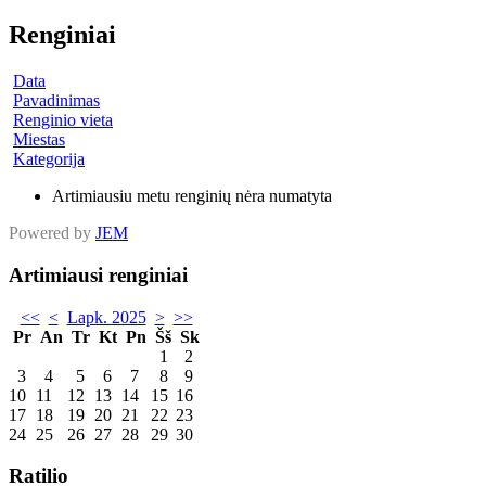
Renginiai
Data
Pavadinimas
Renginio vieta
Miestas
Kategorija
Artimiausiu metu renginių nėra numatyta
Powered by
JEM
Artimiausi renginiai
<<
<
Lapk. 2025
>
>>
Pr
An
Tr
Kt
Pn
Šš
Sk
1
2
3
4
5
6
7
8
9
10
11
12
13
14
15
16
17
18
19
20
21
22
23
24
25
26
27
28
29
30
Ratilio