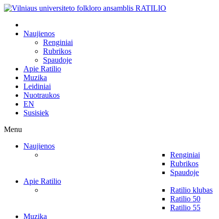
Naujienos
Renginiai
Rubrikos
Spaudoje
Apie Ratilio
Muzika
Leidiniai
Nuotraukos
EN
Susisiek
Menu
Naujienos
Renginiai
Rubrikos
Spaudoje
Apie Ratilio
Ratilio klubas
Ratilio 50
Ratilio 55
Muzika