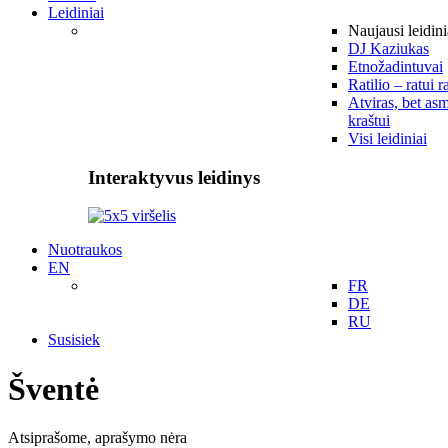
Leidiniai
Naujausi leidini
DJ Kaziukas
Etnožadintuvai
Ratilio – ratui r
Atviras, bet asm
kraštui
Visi leidiniai
Interaktyvus leidinys
Nuotraukos
EN
FR
DE
RU
Susisiek
Šventė
Atsiprašome, aprašymo nėra