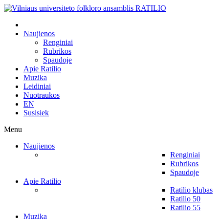
Naujienos
Renginiai
Rubrikos
Spaudoje
Apie Ratilio
Muzika
Leidiniai
Nuotraukos
EN
Susisiek
Menu
Naujienos
Renginiai
Rubrikos
Spaudoje
Apie Ratilio
Ratilio klubas
Ratilio 50
Ratilio 55
Muzika