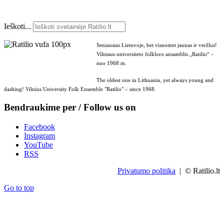
Ieškoti...
Seniausias Lietuvoje, bet visuomet jaunas ir veržlus!
Vilniaus universiteto folkloro ansamblis „Ratilio“ –
nuo 1968 m.
The oldest one in Lithuania, yet always young and
dashing! Vilnius University Folk Ensemble "Ratilio" – since 1968.
Bendraukime per / Follow us on
Facebook
Instagram
YouTube
RSS
Privatumo politika
| © Ratilio.lt
Go to top