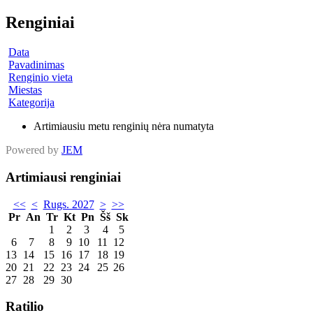
Renginiai
Data
Pavadinimas
Renginio vieta
Miestas
Kategorija
Artimiausiu metu renginių nėra numatyta
Powered by
JEM
Artimiausi renginiai
<<
<
Rugs. 2027
>
>>
Pr
An
Tr
Kt
Pn
Šš
Sk
1
2
3
4
5
6
7
8
9
10
11
12
13
14
15
16
17
18
19
20
21
22
23
24
25
26
27
28
29
30
Ratilio