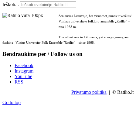
Ieškoti...
Seniausias Lietuvoje, bet visuomet jaunas ir veržlus!
Vilniaus universiteto folkloro ansamblis „Ratilio“ –
nuo 1968 m.
The oldest one in Lithuania, yet always young and
dashing! Vilnius University Folk Ensemble "Ratilio" – since 1968.
Bendraukime per / Follow us on
Facebook
Instagram
YouTube
RSS
Privatumo politika
| © Ratilio.lt
Go to top