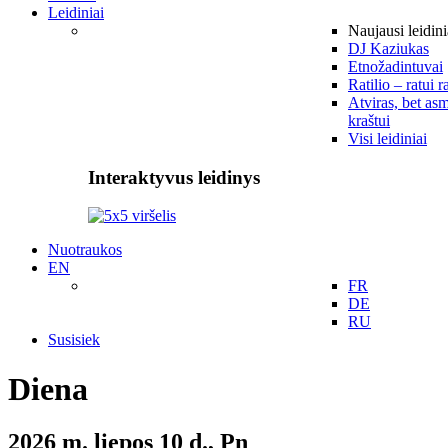
Leidiniai
Naujausi leidini
DJ Kaziukas
Etnožadintuvai
Ratilio – ratui r
Atviras, bet asm
kraštui
Visi leidiniai
Interaktyvus leidinys
Nuotraukos
EN
FR
DE
RU
Susisiek
Diena
2026 m. liepos 10 d., Pn