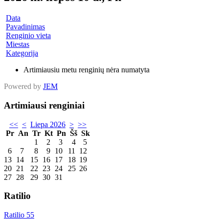
Data
Pavadinimas
Renginio vieta
Miestas
Kategorija
Artimiausiu metu renginių nėra numatyta
Powered by
JEM
Artimiausi renginiai
<<
<
Liepa 2026
>
>>
Pr
An
Tr
Kt
Pn
Šš
Sk
1
2
3
4
5
6
7
8
9
10
11
12
13
14
15
16
17
18
19
20
21
22
23
24
25
26
27
28
29
30
31
Ratilio
Ratilio 55