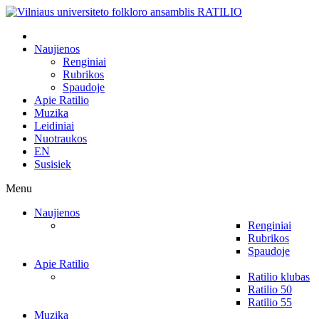
Naujienos
Renginiai
Rubrikos
Spaudoje
Apie Ratilio
Muzika
Leidiniai
Nuotraukos
EN
Susisiek
Menu
Naujienos
Renginiai
Rubrikos
Spaudoje
Apie Ratilio
Ratilio klubas
Ratilio 50
Ratilio 55
Muzika