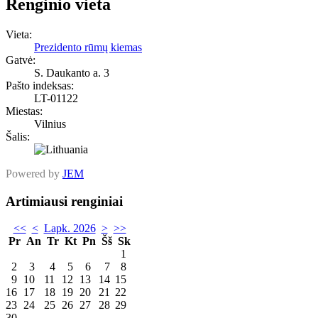
Renginio vieta
Vieta:
Prezidento rūmų kiemas
Gatvė:
S. Daukanto a. 3
Pašto indeksas:
LT-01122
Miestas:
Vilnius
Šalis:
Powered by
JEM
Artimiausi renginiai
<<
<
Lapk. 2026
>
>>
Pr
An
Tr
Kt
Pn
Šš
Sk
1
2
3
4
5
6
7
8
9
10
11
12
13
14
15
16
17
18
19
20
21
22
23
24
25
26
27
28
29
30