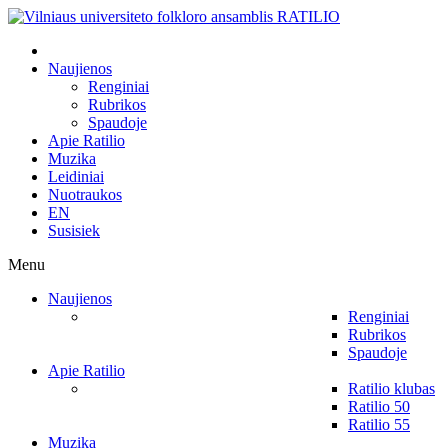
Naujienos
Renginiai
Rubrikos
Spaudoje
Apie Ratilio
Muzika
Leidiniai
Nuotraukos
EN
Susisiek
Menu
Naujienos
Renginiai
Rubrikos
Spaudoje
Apie Ratilio
Ratilio klubas
Ratilio 50
Ratilio 55
Muzika