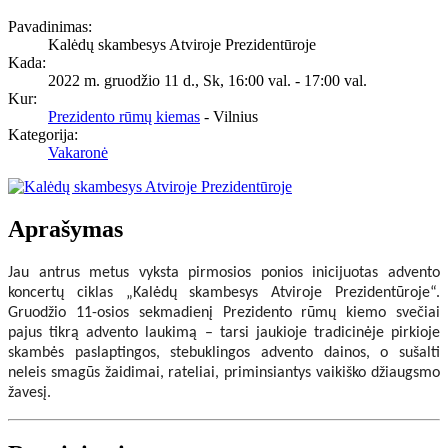
Pavadinimas:
Kalėdų skambesys Atviroje Prezidentūroje
Kada:
2022 m. gruodžio 11 d., Sk
,
16:00 val.
-
17:00 val.
Kur:
Prezidento rūmų kiemas
- Vilnius
Kategorija:
Vakaronė
Aprašymas
Jau antrus metus vyksta pirmosios ponios inicijuotas advento
koncertų ciklas „Kalėdų skambesys Atviroje Prezidentūroje“.
Gruodžio 11-osios sekmadienį Prezidento rūmų kiemo svečiai
pajus tikrą advento laukimą – tarsi jaukioje tradicinėje pirkioje
skambės paslaptingos, stebuklingos advento dainos, o sušalti
neleis smagūs žaidimai, rateliai, priminsiantys vaikiško džiaugsmo
žavesį.