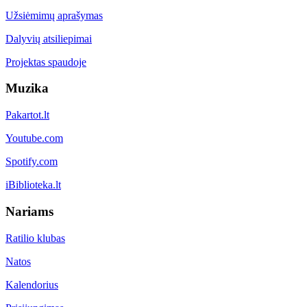
Užsiėmimų aprašymas
Dalyvių atsiliepimai
Projektas spaudoje
Muzika
Pakartot.lt
Youtube.com
Spotify.com
iBiblioteka.lt
Nariams
Ratilio klubas
Natos
Kalendorius