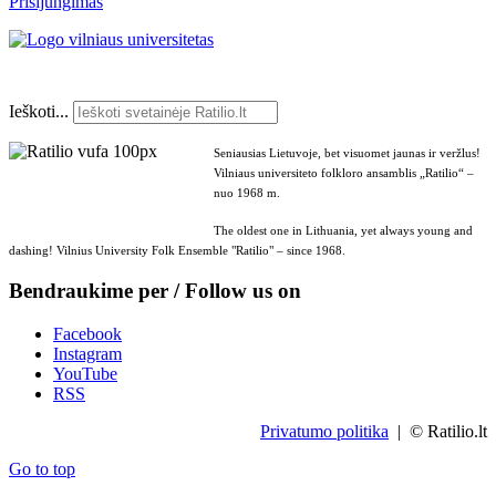
Prisijungimas
Ieškoti...
Seniausias Lietuvoje, bet visuomet jaunas ir veržlus!
Vilniaus universiteto folkloro ansamblis „Ratilio“ –
nuo 1968 m.
The oldest one in Lithuania, yet always young and
dashing! Vilnius University Folk Ensemble "Ratilio" – since 1968.
Bendraukime per / Follow us on
Facebook
Instagram
YouTube
RSS
Privatumo politika
| © Ratilio.lt
Go to top