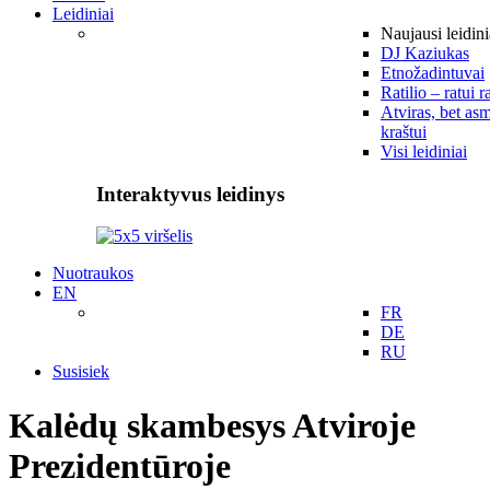
Leidiniai
Naujausi leidini
DJ Kaziukas
Etnožadintuvai
Ratilio – ratui r
Atviras, bet asm
kraštui
Visi leidiniai
Interaktyvus leidinys
Nuotraukos
EN
FR
DE
RU
Susisiek
Kalėdų skambesys Atviroje
Prezidentūroje