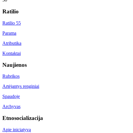
Ratilio
Ratilio 55
Parama
Atributika
Kontaktai
Naujienos
Rubrikos
Artėjantys renginiai
Spaudoje
Archyvas
Etnosocializacija
Apie iniciatyvą