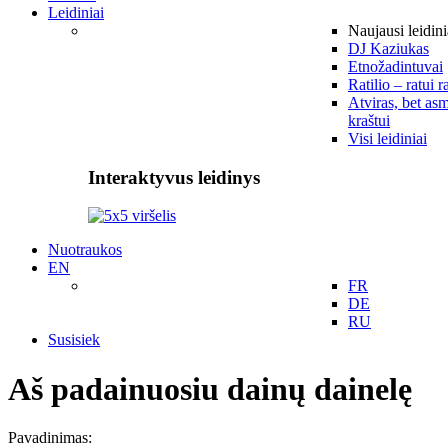
Leidiniai
Naujausi leidini
DJ Kaziukas
Etnožadintuvai
Ratilio – ratui r
Atviras, bet asm
kraštui
Visi leidiniai
Interaktyvus leidinys
Nuotraukos
EN
FR
DE
RU
Susisiek
Aš padainuosiu dainų dainelę
Pavadinimas: