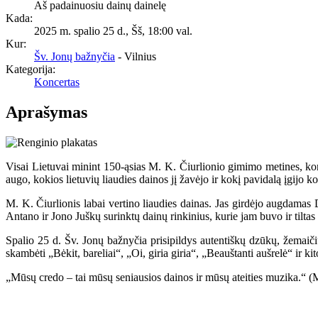
Aš padainuosiu dainų dainelę
Kada:
2025 m. spalio 25 d., Šš
,
18:00 val.
Kur:
Šv. Jonų bažnyčia
- Vilnius
Kategorija:
Koncertas
Aprašymas
Visai Lietuvai minint 150-ąsias M. K. Čiurlionio gimimo metines, konc
augo, kokios lietuvių liaudies dainos jį žavėjo ir kokį pavidalą įgijo 
M. K. Čiurlionis labai vertino liaudies dainas. Jas girdėjo augdama
Antano ir Jono Juškų surinktų dainų rinkinius, kurie jam buvo ir tilta
Spalio 25 d. Šv. Jonų bažnyčia prisipildys autentiškų dzūkų, žemaičių
skambėti „Bėkit, bareliai“, „Oi, giria giria“, „Beauštanti aušrelė“ ir 
„Mūsų credo – tai mūsų seniausios dainos ir mūsų ateities muzika.“ (M