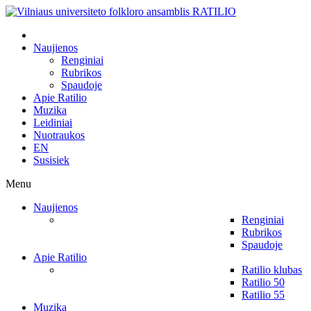
Naujienos
Renginiai
Rubrikos
Spaudoje
Apie Ratilio
Muzika
Leidiniai
Nuotraukos
EN
Susisiek
Menu
Naujienos
Renginiai
Rubrikos
Spaudoje
Apie Ratilio
Ratilio klubas
Ratilio 50
Ratilio 55
Muzika