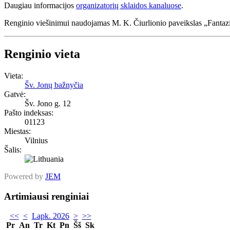
Daugiau informacijos
organizatorių sklaidos kanaluose
.
Renginio viešinimui naudojamas M. K. Čiurlionio paveikslas „Fantazi
Renginio vieta
Vieta:
Šv. Jonų bažnyčia
Gatvė:
Šv. Jono g. 12
Pašto indeksas:
01123
Miestas:
Vilnius
Šalis:
Powered by
JEM
Artimiausi renginiai
<<
<
Lapk. 2026
>
>>
Pr
An
Tr
Kt
Pn
Šš
Sk