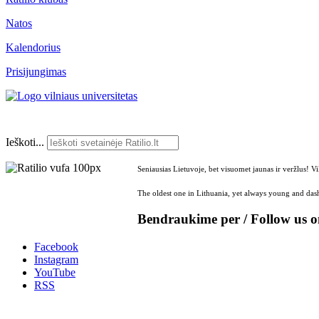
Natos
Kalendorius
Prisijungimas
Ieškoti...
Seniausias Lietuvoje, bet visuomet jaunas ir veržlus! V
The oldest one in Lithuania, yet always young and dash
Bendraukime per / Follow us 
Facebook
Instagram
YouTube
RSS