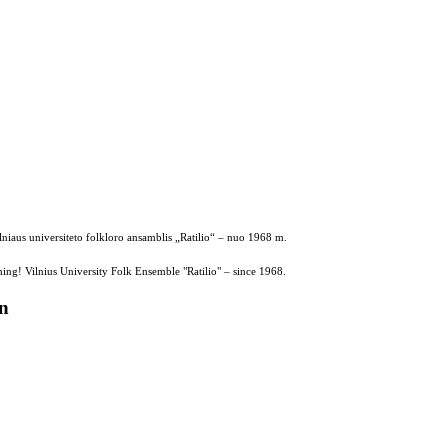
ilniaus universiteto folkloro ansamblis „Ratilio“ – nuo 1968 m.
ing! Vilnius University Folk Ensemble "Ratilio" – since 1968.
on