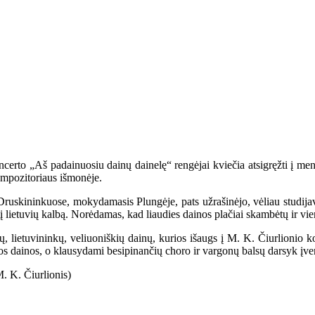
erto „Aš padainuosiu dainų dainelę“ rengėjai kviečia atsigręžti į menin
kompozitoriaus išmonėje.
s Druskininkuose, mokydamasis Plungėje, pats užrašinėjo, vėliau studij
s į lietuvių kalbą. Norėdamas, kad liaudies dainos plačiai skambėtų ir v
, lietuvininkų, veliuoniškių dainų, kurios išaugs į M. K. Čiurlionio ko
kitos dainos, o klausydami besipinančių choro ir vargonų balsų darsyk įve
. K. Čiurlionis)