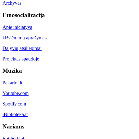
Archyvas
Etnosocializacija
Apie iniciatyvą
Užsiėmimų aprašymas
Dalyvių atsiliepimai
Projektas spaudoje
Muzika
Pakartot.lt
Youtube.com
Spotify.com
iBiblioteka.lt
Nariams
Ratilio klubas