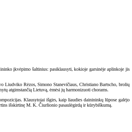
inko įkvėpimo šaltinius: pasiklausyti, kokioje garsinėje aplinkoje jis
avo Liudviko Rėzos, Simono Stanevičiaus, Christiano Bartscho, brolių
ienytų atgimstančią Lietuvą, ėmėsi jų harmonizuoti chorams.
mpozicijas. Klausytojai išgirs, kaip liaudies dainininkų lūpose galėjo
rtins išskirtinę M. K. Čiurlionio pasaulėgirdą ir kūrybiškumą.