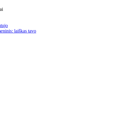
ai
atujo
eninis: laiškas tavo