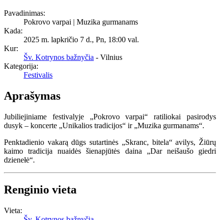
Pavadinimas:
Pokrovo varpai | Muzika gurmanams
Kada:
2025 m. lapkričio 7 d., Pn
,
18:00 val.
Kur:
Šv. Kotrynos bažnyčia
- Vilnius
Kategorija:
Festivalis
Aprašymas
Jubiliejiniame festivalyje „Pokrovo varpai“ ratiliokai pasirodys
dusyk – koncerte „Unikalios tradicijos“ ir „Muzika gurmanams“.
Penktadienio vakarą dūgs sutartinės „Skranc, bitela“ avilys, Žiūrų
kaimo tradicija nuaidės šienapjūtės daina „Dar neišaušo giedri
dzienełė“.
Renginio vieta
Vieta:
Šv. Kotrynos bažnyčia