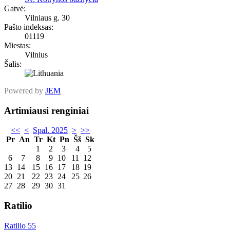
Gatvė:
Vilniaus g. 30
Pašto indeksas:
01119
Miestas:
Vilnius
Šalis:
Powered by
JEM
Artimiausi renginiai
<<
<
Spal. 2025
>
>>
Pr
An
Tr
Kt
Pn
Šš
Sk
1
2
3
4
5
6
7
8
9
10
11
12
13
14
15
16
17
18
19
20
21
22
23
24
25
26
27
28
29
30
31
Ratilio
Ratilio 55