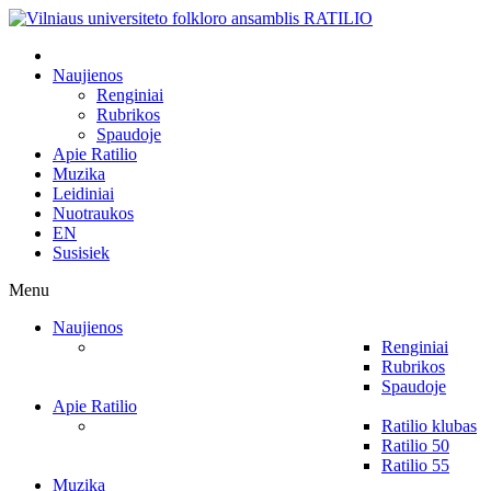
Naujienos
Renginiai
Rubrikos
Spaudoje
Apie Ratilio
Muzika
Leidiniai
Nuotraukos
EN
Susisiek
Menu
Naujienos
Renginiai
Rubrikos
Spaudoje
Apie Ratilio
Ratilio klubas
Ratilio 50
Ratilio 55
Muzika