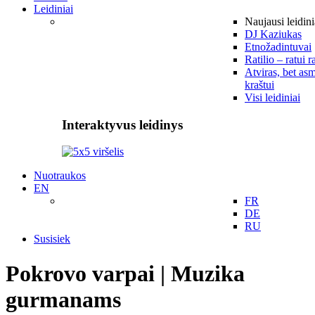
Leidiniai
Naujausi leidini
DJ Kaziukas
Etnožadintuvai
Ratilio – ratui r
Atviras, bet asm
kraštui
Visi leidiniai
Interaktyvus leidinys
Nuotraukos
EN
FR
DE
RU
Susisiek
Pokrovo varpai | Muzika
gurmanams