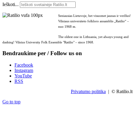
Ieškoti...
Seniausias Lietuvoje, bet visuomet jaunas ir veržlus!
Vilniaus universiteto folkloro ansamblis „Ratilio“ –
nuo 1968 m.
The oldest one in Lithuania, yet always young and
dashing! Vilnius University Folk Ensemble "Ratilio" – since 1968.
Bendraukime per / Follow us on
Facebook
Instagram
YouTube
RSS
Privatumo politika
| © Ratilio.lt
Go to top