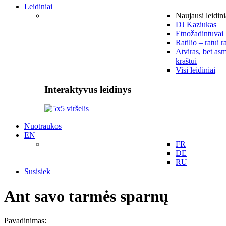
Leidiniai
Naujausi leidini
DJ Kaziukas
Etnožadintuvai
Ratilio – ratui r
Atviras, bet asm
kraštui
Visi leidiniai
Interaktyvus leidinys
Nuotraukos
EN
FR
DE
RU
Susisiek
Ant savo tarmės sparnų
Pavadinimas: