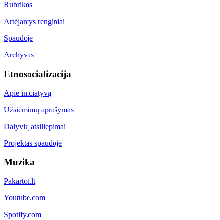
Rubrikos
Artėjantys renginiai
Spaudoje
Archyvas
Etnosocializacija
Apie iniciatyvą
Užsiėmimų aprašymas
Dalyvių atsiliepimai
Projektas spaudoje
Muzika
Pakartot.lt
Youtube.com
Spotify.com