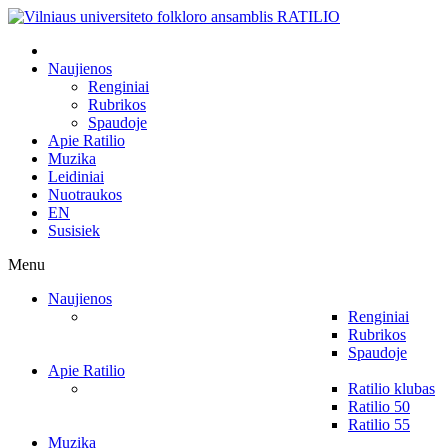
Naujienos
Renginiai
Rubrikos
Spaudoje
Apie Ratilio
Muzika
Leidiniai
Nuotraukos
EN
Susisiek
Menu
Naujienos
Renginiai
Rubrikos
Spaudoje
Apie Ratilio
Ratilio klubas
Ratilio 50
Ratilio 55
Muzika