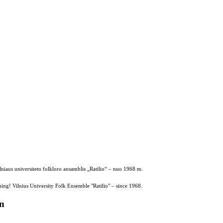
ilniaus universiteto folkloro ansamblis „Ratilio“ – nuo 1968 m.
ing! Vilnius University Folk Ensemble "Ratilio" – since 1968.
on