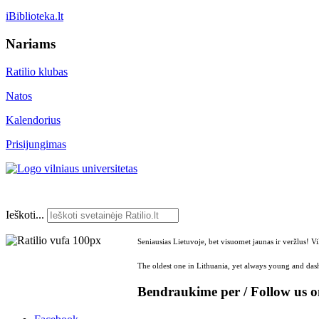
iBiblioteka.lt
Nariams
Ratilio klubas
Natos
Kalendorius
Prisijungimas
Ieškoti...
Seniausias Lietuvoje, bet visuomet jaunas ir veržlus! V
The oldest one in Lithuania, yet always young and dash
Bendraukime per / Follow us 