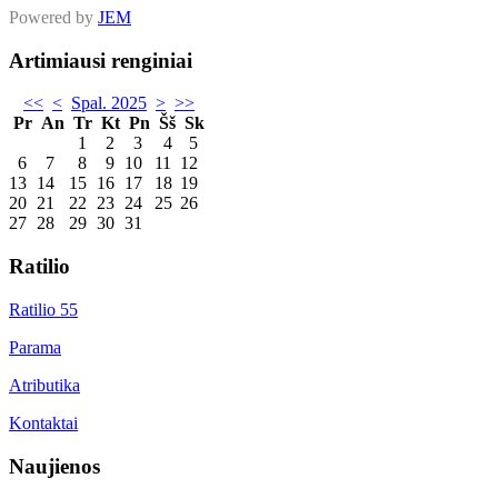
Powered by
JEM
Artimiausi renginiai
<<
<
Spal. 2025
>
>>
Pr
An
Tr
Kt
Pn
Šš
Sk
1
2
3
4
5
6
7
8
9
10
11
12
13
14
15
16
17
18
19
20
21
22
23
24
25
26
27
28
29
30
31
Ratilio
Ratilio 55
Parama
Atributika
Kontaktai
Naujienos