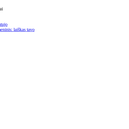
ai
atujo
eninis: laiškas tavo