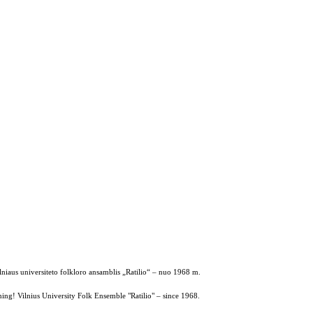
ilniaus universiteto folkloro ansamblis „Ratilio“ – nuo 1968 m.
ing! Vilnius University Folk Ensemble "Ratilio" – since 1968.