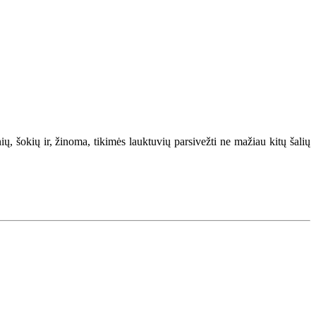
nių, šokių ir, žinoma, tikimės lauktuvių parsivežti ne mažiau kitų šalių