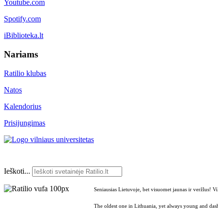
Youtube.com
Spotify.com
iBiblioteka.lt
Nariams
Ratilio klubas
Natos
Kalendorius
Prisijungimas
Ieškoti...
Seniausias Lietuvoje, bet visuomet jaunas ir veržlus! V
The oldest one in Lithuania, yet always young and dash