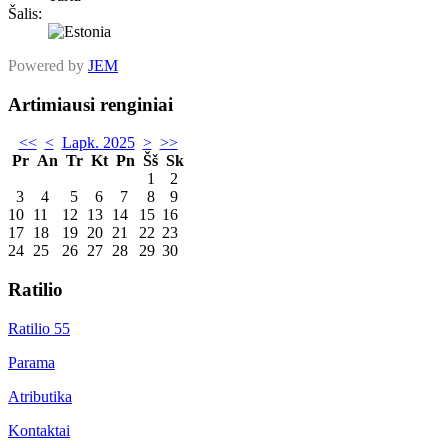
Šalis:
Powered by
JEM
Artimiausi renginiai
<<
<
Lapk. 2025
>
>>
Pr
An
Tr
Kt
Pn
Šš
Sk
1
2
3
4
5
6
7
8
9
10
11
12
13
14
15
16
17
18
19
20
21
22
23
24
25
26
27
28
29
30
Ratilio
Ratilio 55
Parama
Atributika
Kontaktai