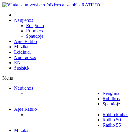
Naujienos
Renginiai
Rubrikos
Spaudoje
Apie Ratilio
Muzika
Leidiniai
Nuotraukos
EN
Susisiek
Menu
Naujienos
Renginiai
Rubrikos
Spaudoje
Apie Ratilio
Ratilio klubas
Ratilio 50
Ratilio 55
Muzika