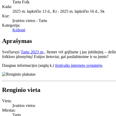
Tartu Folk
Kada:
2025 m. lapkričio 13 d., Kt
-
2025 m. lapkričio 16 d., Sk
Kur:
Įvairios vietos - Tartu
Kategorija:
Kelionė
Aprašymas
Svečiavęsi
Tartu 2023 m
., šiemet vėl grįžtame į jau jubiliejinį – de
folkloro įdomybių! Estijos lietuviai, gal pasilabinsime ir su jumis?
Daugiau informacijos (anglų k.)
festivalio interneto svetainėje
.
Renginio vieta
Vieta:
Įvairios vietos
Miestas:
Tartu