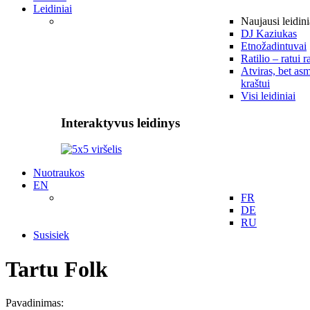
Leidiniai
Naujausi leidini
DJ Kaziukas
Etnožadintuvai
Ratilio – ratui r
Atviras, bet asm
kraštui
Visi leidiniai
Interaktyvus leidinys
Nuotraukos
EN
FR
DE
RU
Susisiek
Tartu Folk
Pavadinimas: