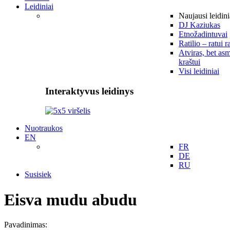
Leidiniai
Naujausi leidini
DJ Kaziukas
Etnožadintuvai
Ratilio – ratui r
Atviras, bet asm
kraštui
Visi leidiniai
Interaktyvus leidinys
Nuotraukos
EN
FR
DE
RU
Susisiek
Eisva mudu abudu
Pavadinimas: