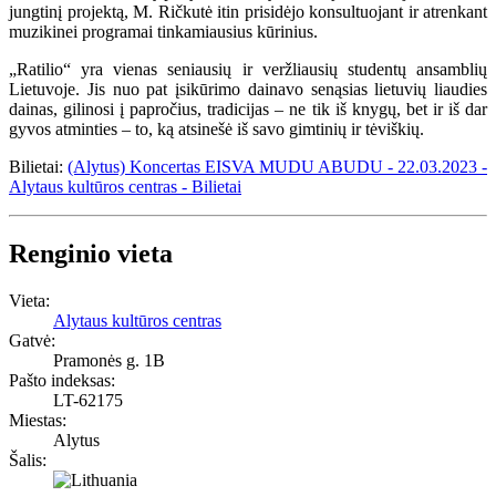
jungtinį projektą, M. Ričkutė itin prisidėjo konsultuojant ir atrenkant
muzikinei programai tinkamiausius kūrinius.
„Ratilio“ yra vienas seniausių ir veržliausių studentų ansamblių
Lietuvoje. Jis nuo pat įsikūrimo dainavo senąsias lietuvių liaudies
dainas, gilinosi į papročius, tradicijas – ne tik iš knygų, bet ir iš dar
gyvos atminties – to, ką atsinešė iš savo gimtinių ir tėviškių.
Bilietai:
(Alytus) Koncertas EISVA MUDU ABUDU - 22.03.2023 -
Alytaus kultūros centras - Bilietai
Renginio vieta
Vieta:
Alytaus kultūros centras
Gatvė:
Pramonės g. 1B
Pašto indeksas:
LT-62175
Miestas:
Alytus
Šalis: