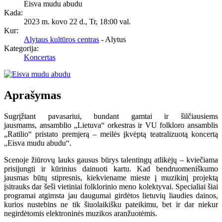
Eisva mudu abudu
Kada:
2023 m. kovo 22 d., Tr
,
18:00 val.
Kur:
Alytaus kultūros centras
- Alytus
Kategorija:
Koncertas
Aprašymas
Sugrįžtant pavasariui, bundant gamtai ir šilčiausiems
jausmams, ansamblio „Lietuva“ orkestras ir VU folkloro ansamblis
„Ratilio“ pristato premjerą – meilės įkvėptą teatralizuotą koncertą
„Eisva mudu abudu“.
Scenoje žiūrovų lauks gausus būrys talentingų atlikėjų – kviečiama
prisijungti ir kūrinius dainuoti kartu. Kad bendruomeniškumo
jausmas būtų stipresnis, kiekviename mieste į muzikinį projektą
įsitrauks dar šeši vietiniai folklorinio meno kolektyvai. Specialiai šiai
programai atgimsta jau daugumai girdėtos lietuvių liaudies dainos,
kurios nustebins ne tik šiuolaikišku pateikimu, bet ir dar niekur
negirdėtomis elektroninės muzikos aranžuotėmis.