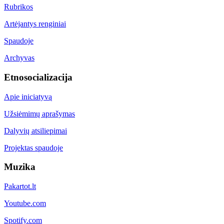
Rubrikos
Artėjantys renginiai
Spaudoje
Archyvas
Etnosocializacija
Apie iniciatyvą
Užsiėmimų aprašymas
Dalyvių atsiliepimai
Projektas spaudoje
Muzika
Pakartot.lt
Youtube.com
Spotify.com