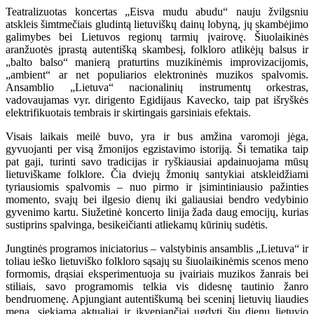
Teatralizuotas koncertas „Eisva mudu abudu“ nauju žvilgsniu
atskleis šimtmečiais gludintą lietuviškų dainų lobyną, jų skambėjimo
galimybes bei Lietuvos regionų tarmių įvairovę. Šiuolaikinės
aranžuotės įprastą autentišką skambesį, folkloro atlikėjų balsus ir
„balto balso“ manierą praturtins muzikinėmis improvizacijomis,
„ambient“ ar net populiarios elektroninės muzikos spalvomis.
Ansamblio „Lietuva“ nacionalinių instrumentų orkestras,
vadovaujamas vyr. dirigento Egidijaus Kavecko, taip pat išryškės
elektrifikuotais tembrais ir skirtingais garsiniais efektais.
Visais laikais meilė buvo, yra ir bus amžina varomoji jėga,
gyvuojanti per visą žmonijos egzistavimo istoriją. Ši tematika taip
pat gaji, turinti savo tradicijas ir ryškiausiai apdainuojama mūsų
lietuviškame folklore. Čia dviejų žmonių santykiai atskleidžiami
tyriausiomis spalvomis – nuo pirmo ir įsimintiniausio pažinties
momento, svajų bei ilgesio dienų iki galiausiai bendro vedybinio
gyvenimo kartu. Siužetinė koncerto linija žada daug emocijų, kurias
sustiprins spalvinga, besikeičianti atliekamų kūrinių sudėtis.
Jungtinės programos iniciatorius – valstybinis ansamblis „Lietuva“ ir
toliau ieško lietuviško folkloro sąsajų su šiuolaikinėmis scenos meno
formomis, drąsiai eksperimentuoja su įvairiais muzikos žanrais bei
stiliais, savo programomis telkia vis didesnę tautinio žanro
bendruomenę. Apjungiant autentiškumą bei sceninį lietuvių liaudies
meną, siekiama aktualiai ir įkvepiančiai ugdyti šių dienų lietuvio