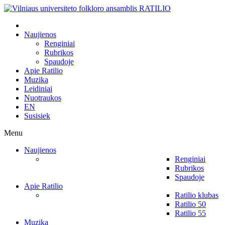
Naujienos
Renginiai
Rubrikos
Spaudoje
Apie Ratilio
Muzika
Leidiniai
Nuotraukos
EN
Susisiek
Menu
Naujienos
Renginiai
Rubrikos
Spaudoje
Apie Ratilio
Ratilio klubas
Ratilio 50
Ratilio 55
Muzika