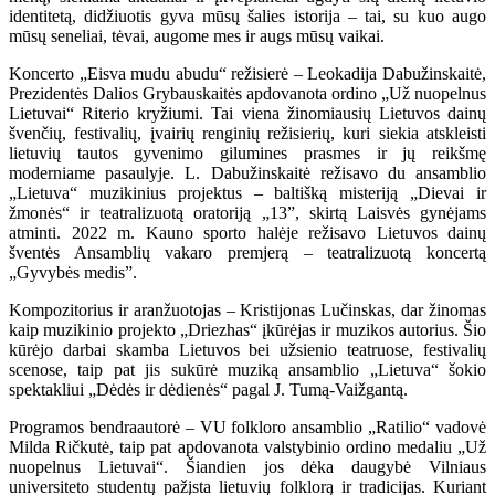
identitetą, didžiuotis gyva mūsų šalies istorija – tai, su kuo augo
mūsų seneliai, tėvai, augome mes ir augs mūsų vaikai.
Koncerto „Eisva mudu abudu“ režisierė – Leokadija Dabužinskaitė,
Prezidentės Dalios Grybauskaitės apdovanota ordino „Už nuopelnus
Lietuvai“ Riterio kryžiumi. Tai viena žinomiausių Lietuvos dainų
švenčių, festivalių, įvairių renginių režisierių, kuri siekia atskleisti
lietuvių tautos gyvenimo gilumines prasmes ir jų reikšmę
moderniame pasaulyje. L. Dabužinskaitė režisavo du ansamblio
„Lietuva“ muzikinius projektus – baltišką misteriją „Dievai ir
žmonės“ ir teatralizuotą oratoriją „13”, skirtą Laisvės gynėjams
atminti. 2022 m. Kauno sporto halėje režisavo Lietuvos dainų
šventės Ansamblių vakaro premjerą – teatralizuotą koncertą
„Gyvybės medis”.
Kompozitorius ir aranžuotojas – Kristijonas Lučinskas, dar žinomas
kaip muzikinio projekto „Driezhas“ įkūrėjas ir muzikos autorius. Šio
kūrėjo darbai skamba Lietuvos bei užsienio teatruose, festivalių
scenose, taip pat jis sukūrė muziką ansamblio „Lietuva“ šokio
spektakliui „Dėdės ir dėdienės“ pagal J. Tumą-Vaižgantą.
Programos bendraautorė – VU folkloro ansamblio „Ratilio“ vadovė
Milda Ričkutė, taip pat apdovanota valstybinio ordino medaliu „Už
nuopelnus Lietuvai“. Šiandien jos dėka daugybė Vilniaus
universiteto studentų pažįsta lietuvių folklorą ir tradicijas. Kuriant