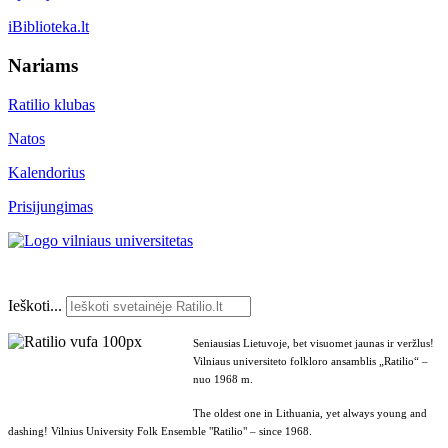
iBiblioteka.lt
Nariams
Ratilio klubas
Natos
Kalendorius
Prisijungimas
Ieškoti...
Seniausias Lietuvoje, bet visuomet jaunas ir veržlus!
Vilniaus universiteto folkloro ansamblis „Ratilio“ –
nuo 1968 m.
The oldest one in Lithuania, yet always young and
dashing! Vilnius University Folk Ensemble "Ratilio" – since 1968.