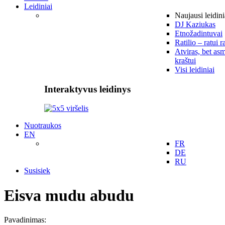
Leidiniai
Naujausi leidini
DJ Kaziukas
Etnožadintuvai
Ratilio – ratui r
Atviras, bet asm
kraštui
Visi leidiniai
Interaktyvus leidinys
Nuotraukos
EN
FR
DE
RU
Susisiek
Eisva mudu abudu
Pavadinimas: