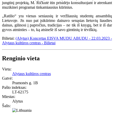
jungtinį projektą, M. Ričkutė itin prisidėjo konsultuojant ir atrenkant
muzikinei programai tinkamiausius kūrinius.
„Ratilio“ yra vienas seniausių ir veržliausių studentų ansamblių
Lietuvoje. Jis nuo pat įsikūrimo dainavo senąsias lietuvių liaudies
dainas, gilinosi į papročius, tradicijas – ne tik iš knygų, bet ir iš dar
gyvos atminties – to, ką atsinešė iš savo gimtinių ir tėviškių.
Bilietai:
(Alytus) Koncertas EISVA MUDU ABUDU - 22.03.2023 -
Alytaus kultūros centras - Bilietai
Renginio vieta
Vieta:
Alytaus kultūros centras
Gatvė:
Pramonės g. 1B
Pašto indeksas:
LT-62175
Miestas:
Alytus
Šalis: