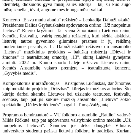
identitetą, didžiuotis gyva mūsų šalies istorija – tai, su kuo augo
mūsų seneliai, tėvai, augome mes ir augs mūsų vaikai.
Koncerto „Eisva mudu abudu“ režisierė – Leokadija Dabužinskaitė,
Prezidentės Dalios Grybauskaitės apdovanota ordino „Už nuopelnus
Lietuvai“ Riterio kryžiumi. Tai viena žinomiausių Lietuvos dainų
švenčių, festivalių, įvairių renginių režisierių, kuri siekia atskleisti
lietuvių tautos gyvenimo gilumines prasmes ir jų reikšmę
moderniame pasaulyje. L. Dabužinskaitė režisavo du ansamblio
„Lietuva“ muzikinius projektus – baltišką misteriją „Dievai ir
žmonės“ ir teatralizuotą oratoriją „13”, skirtą Laisvės gynėjams
atminti. 2022 m. Kauno sporto halėje režisavo Lietuvos dainų
šventės Ansamblių vakaro premjerą – teatralizuotą koncertą
„Gyvybės medis”.
Kompozitorius ir aranžuotojas – Kristijonas Lučinskas, dar žinomas
kaip muzikinio projekto „Driezhas“ įkūrėjas ir muzikos autorius. Šio
kūrėjo darbai skamba Lietuvos bei užsienio teatruose, festivalių
scenose, taip pat jis sukūrė muziką ansamblio „Lietuva“ šokio
spektakliui „Dėdės ir dėdienės“ pagal J. Tumą-Vaižgantą.
Programos bendraautorė – VU folkloro ansamblio „Ratilio“ vadovė
Milda Ričkutė, taip pat apdovanota valstybinio ordino medaliu „Už
nuopelnus Lietuvai“. Šiandien jos dėka daugybė Vilniaus
universiteto studentų pažįsta lietuvių folklorą ir tradicijas. Kuriant