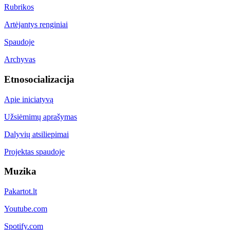
Rubrikos
Artėjantys renginiai
Spaudoje
Archyvas
Etnosocializacija
Apie iniciatyvą
Užsiėmimų aprašymas
Dalyvių atsiliepimai
Projektas spaudoje
Muzika
Pakartot.lt
Youtube.com
Spotify.com