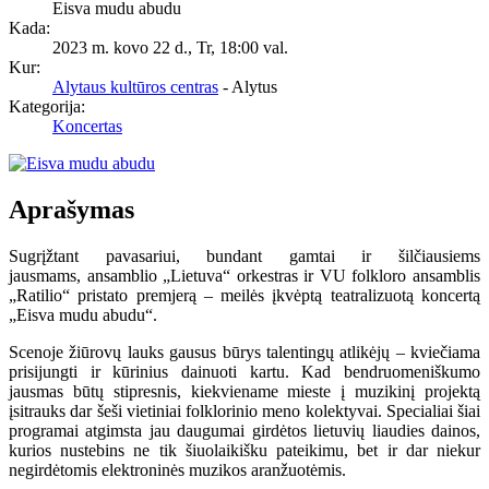
Eisva mudu abudu
Kada:
2023 m. kovo 22 d., Tr
,
18:00 val.
Kur:
Alytaus kultūros centras
- Alytus
Kategorija:
Koncertas
Aprašymas
Sugrįžtant pavasariui, bundant gamtai ir šilčiausiems
jausmams, ansamblio „Lietuva“ orkestras ir VU folkloro ansamblis
„Ratilio“ pristato premjerą – meilės įkvėptą teatralizuotą koncertą
„Eisva mudu abudu“.
Scenoje žiūrovų lauks gausus būrys talentingų atlikėjų – kviečiama
prisijungti ir kūrinius dainuoti kartu. Kad bendruomeniškumo
jausmas būtų stipresnis, kiekviename mieste į muzikinį projektą
įsitrauks dar šeši vietiniai folklorinio meno kolektyvai. Specialiai šiai
programai atgimsta jau daugumai girdėtos lietuvių liaudies dainos,
kurios nustebins ne tik šiuolaikišku pateikimu, bet ir dar niekur
negirdėtomis elektroninės muzikos aranžuotėmis.