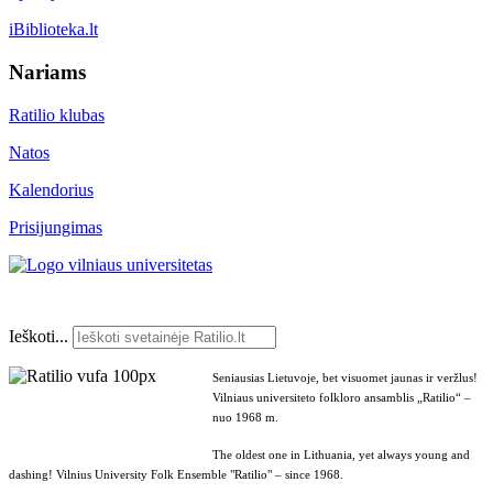
iBiblioteka.lt
Nariams
Ratilio klubas
Natos
Kalendorius
Prisijungimas
Ieškoti...
Seniausias Lietuvoje, bet visuomet jaunas ir veržlus!
Vilniaus universiteto folkloro ansamblis „Ratilio“ –
nuo 1968 m.
The oldest one in Lithuania, yet always young and
dashing! Vilnius University Folk Ensemble "Ratilio" – since 1968.