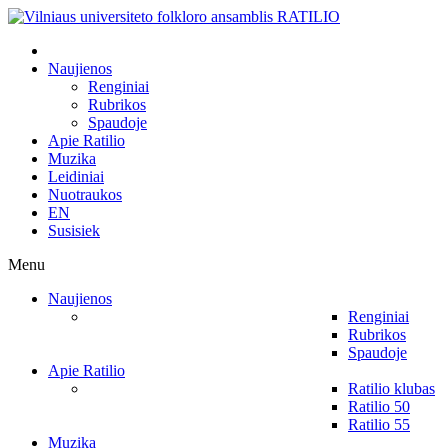
Naujienos
Renginiai
Rubrikos
Spaudoje
Apie Ratilio
Muzika
Leidiniai
Nuotraukos
EN
Susisiek
Menu
Naujienos
Renginiai
Rubrikos
Spaudoje
Apie Ratilio
Ratilio klubas
Ratilio 50
Ratilio 55
Muzika