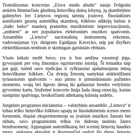
Teatralizuotas koncertas „Eisva mudu abudu“ nauju žvilgsniu
atskleis šimtmečiais gludintą lietuviškų dainų lobyną, jų skambėjimo
galimybes bei Lietuvos regionų tarmių įvairovę. Šiuolaikinės
aranžuotės įprastą autentišką skambesį, folkloro atlikėjų balsus ir
„balto balso“ manierą praturtins muzikinėmis improvizacijomis,
„ambient“ ar net populiarios elektroninės muzikos spalvomis.
Ansamblio „Lietuva“ nacionalinių instrumentų orkestras,
vadovaujamas vyr. dirigento Egidijaus Kavecko, taip pat išryškės
elektrifikuotais tembrais ir skirtingais garsiniais efektais.
Visais laikais meilė buvo, yra ir bus amžina varomoji jėga,
gyvuojanti per visą žmonijos egzistavimo istoriją. Ši tematika taip
pat gaji, turinti savo tradicijas ir ryškiausiai apdainuojama mūsų
lietuviškame folklore. Čia dviejų žmonių santykiai atskleidžiami
tyriausiomis spalvomis – nuo pirmo ir įsimintiniausio pažinties
momento, svajų bei ilgesio dienų iki galiausiai bendro vedybinio
gyvenimo kartu. Siužetinė koncerto linija žada daug emocijų, kurias
sustiprins spalvinga, besikeičianti atliekamų kūrinių sudėtis.
Jungtinės programos iniciatorius – valstybinis ansamblis „Lietuva“ ir
toliau ieško lietuviško folkloro sąsajų su šiuolaikinėmis scenos meno
formomis, drąsiai eksperimentuoja su įvairiais muzikos žanrais bei
stiliais, savo programomis telkia vis didesnę tautinio žanro
bendruomenę. Apjungiant autentiškumą bei sceninį lietuvių liaudies
meną, siekiama aktualiai ir įkvepiančiai ugdyti šių dienų lietuvio