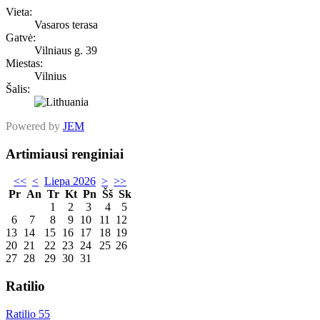
Vieta:
Vasaros terasa
Gatvė:
Vilniaus g. 39
Miestas:
Vilnius
Šalis:
Powered by
JEM
Artimiausi renginiai
<<
<
Liepa 2026
>
>>
Pr
An
Tr
Kt
Pn
Šš
Sk
1
2
3
4
5
6
7
8
9
10
11
12
13
14
15
16
17
18
19
20
21
22
23
24
25
26
27
28
29
30
31
Ratilio
Ratilio 55