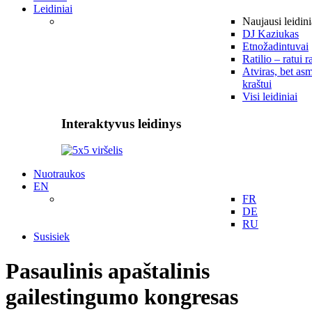
Leidiniai
Naujausi leidini
DJ Kaziukas
Etnožadintuvai
Ratilio – ratui r
Atviras, bet asm
kraštui
Visi leidiniai
Interaktyvus leidinys
Nuotraukos
EN
FR
DE
RU
Susisiek
Pasaulinis apaštalinis
gailestingumo kongresas