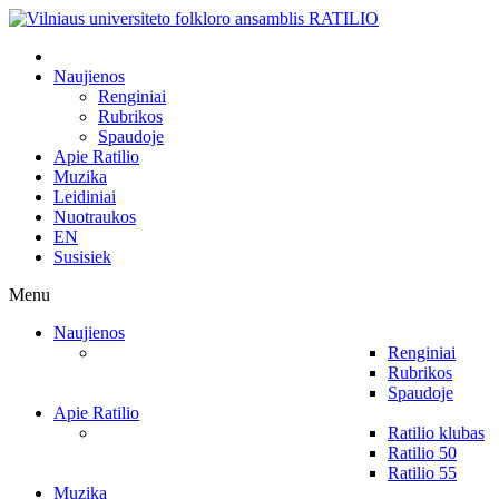
Naujienos
Renginiai
Rubrikos
Spaudoje
Apie Ratilio
Muzika
Leidiniai
Nuotraukos
EN
Susisiek
Menu
Naujienos
Renginiai
Rubrikos
Spaudoje
Apie Ratilio
Ratilio klubas
Ratilio 50
Ratilio 55
Muzika