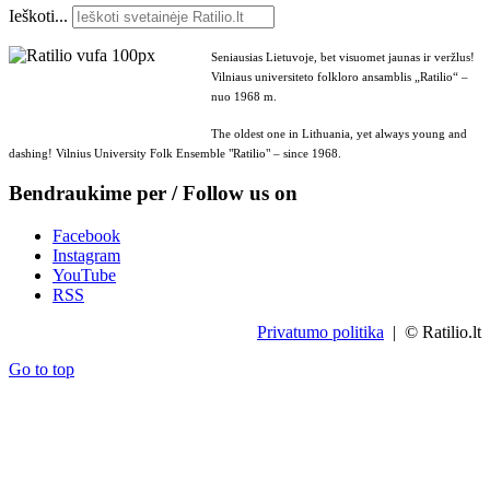
Ieškoti...
Seniausias Lietuvoje, bet visuomet jaunas ir veržlus!
Vilniaus universiteto folkloro ansamblis „Ratilio“ –
nuo 1968 m.
The oldest one in Lithuania, yet always young and
dashing! Vilnius University Folk Ensemble "Ratilio" – since 1968.
Bendraukime per / Follow us on
Facebook
Instagram
YouTube
RSS
Privatumo politika
| © Ratilio.lt
Go to top