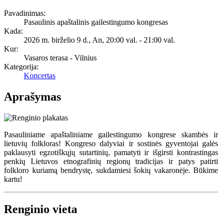
Pavadinimas:
Pasaulinis apaštalinis gailestingumo kongresas
Kada:
2026 m. birželio 9 d., An
,
20:00 val.
-
21:00 val.
Kur:
Vasaros terasa - Vilnius
Kategorija:
Koncertas
Aprašymas
Pasauliniame apaštaliniame gailestingumo kongrese skambės ir
lietuvių folkloras! Kongreso dalyviai ir sostinės gyventojai galės
paklausyti egzotiškųjų sutartinių, pamatyti ir išgirsti kontrastingas
penkių Lietuvos etnografinių regionų tradicijas ir patys patirti
folkloro kuriamą bendrystę, sukdamiesi šokių vakaronėje. Būkime
kartu!
Renginio vieta