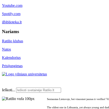
Youtube.com
Spotify.com
iBiblioteka.lt
Nariams
Ratilio klubas
Natos
Kalendorius
Prisijungimas
Ieškoti...
Seniausias Lietuvoje, bet visuomet jaunas ir veržlus! V
The oldest one in Lithuania, yet always young and dash