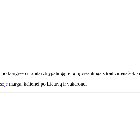
mo kongreso ir atidaryti ypatingą renginį viesulingais tradiciniais šokiai
asoje
margai kelionei po Lietuvą ir vakaronei.