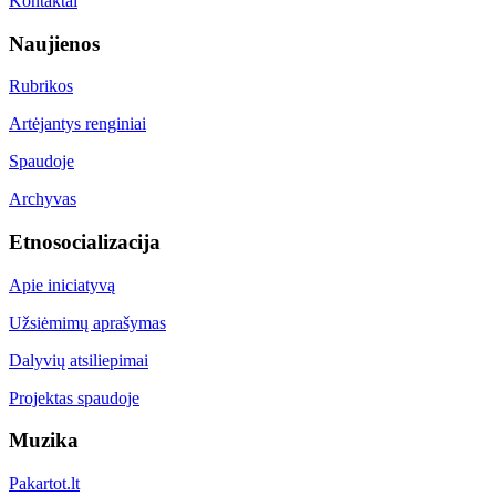
Kontaktai
Naujienos
Rubrikos
Artėjantys renginiai
Spaudoje
Archyvas
Etnosocializacija
Apie iniciatyvą
Užsiėmimų aprašymas
Dalyvių atsiliepimai
Projektas spaudoje
Muzika
Pakartot.lt