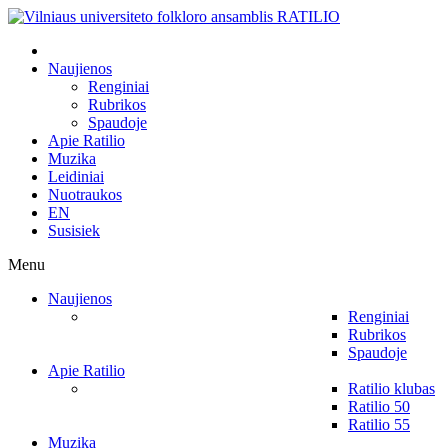
Naujienos
Renginiai
Rubrikos
Spaudoje
Apie Ratilio
Muzika
Leidiniai
Nuotraukos
EN
Susisiek
Menu
Naujienos
Renginiai
Rubrikos
Spaudoje
Apie Ratilio
Ratilio klubas
Ratilio 50
Ratilio 55
Muzika