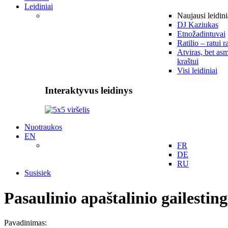
Leidiniai
Naujausi leidini
DJ Kaziukas
Etnožadintuvai
Ratilio – ratui r
Atviras, bet asm
kraštui
Visi leidiniai
Interaktyvus leidinys
Nuotraukos
EN
FR
DE
RU
Susisiek
Pasaulinio apaštalinio gailesti
Pavadinimas: