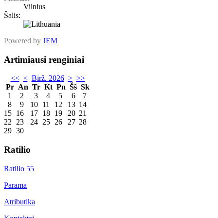
Vilnius
Šalis:
Powered by
JEM
Artimiausi renginiai
<<
<
Birž. 2026
>
>>
Pr
An
Tr
Kt
Pn
Šš
Sk
1
2
3
4
5
6
7
8
9
10
11
12
13
14
15
16
17
18
19
20
21
22
23
24
25
26
27
28
29
30
Ratilio
Ratilio 55
Parama
Atributika