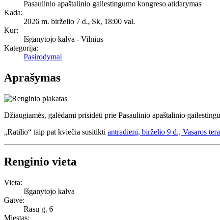
Pasaulinio apaštalinio gailestingumo kongreso atidarymas
Kada:
2026 m. birželio 7 d., Sk
,
18:00 val.
Kur:
Išganytojo kalva - Vilnius
Kategorija:
Pasirodymai
Aprašymas
Džiaugiamės, galėdami prisidėti prie Pasaulinio apaštalinio gailestingu
„Ratilio“ taip pat kviečia susitikti
antradienį, birželio 9 d., Vasaros ter
Renginio vieta
Vieta:
Išganytojo kalva
Gatvė:
Rasų g. 6
Miestas: