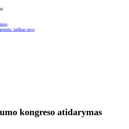
ai
atujo
eninis: laiškas tavo
ngumo kongreso atidarymas