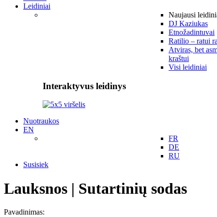
Leidiniai
Naujausi leidini
DJ Kaziukas
Etnožadintuvai
Ratilio – ratui r
Atviras, bet asm
kraštui
Visi leidiniai
Interaktyvus leidinys
Nuotraukos
EN
FR
DE
RU
Susisiek
Lauksnos | Sutartinių sodas
Pavadinimas: