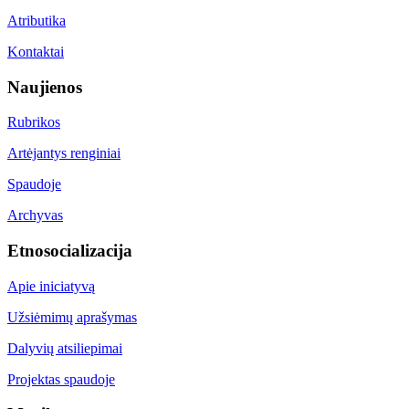
Atributika
Kontaktai
Naujienos
Rubrikos
Artėjantys renginiai
Spaudoje
Archyvas
Etnosocializacija
Apie iniciatyvą
Užsiėmimų aprašymas
Dalyvių atsiliepimai
Projektas spaudoje