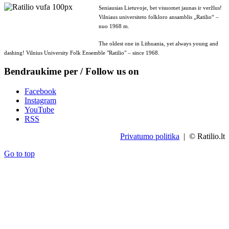
Seniausias Lietuvoje, bet visuomet jaunas ir veržlus!
Vilniaus universiteto folkloro ansamblis „Ratilio“ –
nuo 1968 m.
The oldest one in Lithuania, yet always young and
dashing! Vilnius University Folk Ensemble "Ratilio" – since 1968.
Bendraukime per / Follow us on
Facebook
Instagram
YouTube
RSS
Privatumo politika
| © Ratilio.lt
Go to top