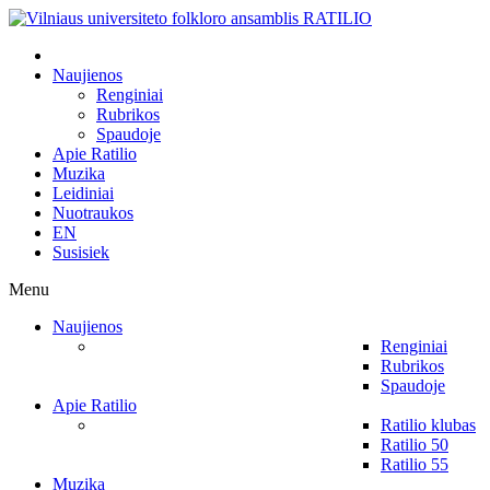
Naujienos
Renginiai
Rubrikos
Spaudoje
Apie Ratilio
Muzika
Leidiniai
Nuotraukos
EN
Susisiek
Menu
Naujienos
Renginiai
Rubrikos
Spaudoje
Apie Ratilio
Ratilio klubas
Ratilio 50
Ratilio 55
Muzika