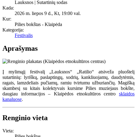
Lauksnos | Sutartinių sodas
Kada:
2026 m. liepos 9 d., Kt
,
19:00 val.
Kur:
Pilies bokštas - Klaipėda
Kategorija:
Festivalis
Aprašymas
Į mylimąjį festivalį „Lauksnos“ „Ratilio“ atsiveža pluoštelį
sutartinių: lyriškų, paslaptingų, sodrių, kankliuojamų, daudytėmis,
ragais, lamzdeliais pučiamų, ramiu tvirtumu užburiančių. Magišką
skambesį su kitais kolektyvais kursime Pilies muziejaus bokšte,
daugiau informacijos – Klaipėdos etnokultūros centro
sklaidos
kanaluose
.
Renginio vieta
Vieta:
Pilies bokštas