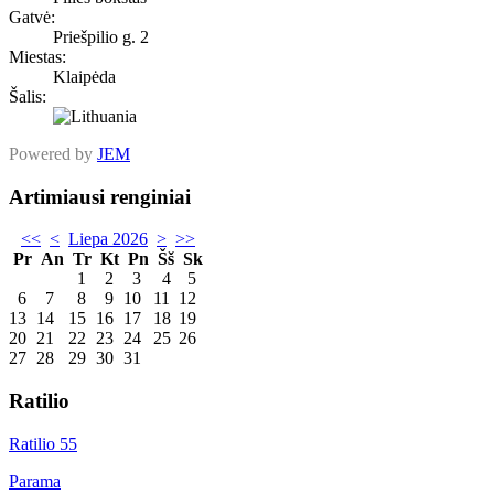
Gatvė:
Priešpilio g. 2
Miestas:
Klaipėda
Šalis:
Powered by
JEM
Artimiausi renginiai
<<
<
Liepa 2026
>
>>
Pr
An
Tr
Kt
Pn
Šš
Sk
1
2
3
4
5
6
7
8
9
10
11
12
13
14
15
16
17
18
19
20
21
22
23
24
25
26
27
28
29
30
31
Ratilio
Ratilio 55
Parama