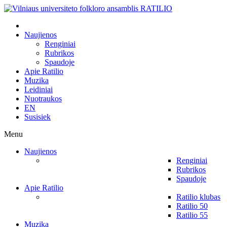
Naujienos
Renginiai
Rubrikos
Spaudoje
Apie Ratilio
Muzika
Leidiniai
Nuotraukos
EN
Susisiek
Menu
Naujienos
Renginiai
Rubrikos
Spaudoje
Apie Ratilio
Ratilio klubas
Ratilio 50
Ratilio 55
Muzika