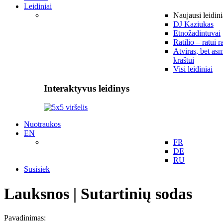
Leidiniai
Naujausi leidini
DJ Kaziukas
Etnožadintuvai
Ratilio – ratui r
Atviras, bet asm
kraštui
Visi leidiniai
Interaktyvus leidinys
Nuotraukos
EN
FR
DE
RU
Susisiek
Lauksnos | Sutartinių sodas
Pavadinimas: