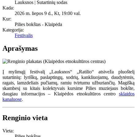
Lauksnos | Sutartinių sodas
Kada:
2026 m. liepos 9 d., Kt
,
19:00 val.
Kur:
Pilies bokštas - Klaipėda
Kategorija:
Festivalis
Aprašymas
Į mylimąjį festivalį „Lauksnos“ „Ratilio“ atsiveža pluoštelį
sutartinių: lyriškų, paslaptingų, sodrių, kankliuojamų, daudytėmis,
ragais, lamzdeliais pučiamų, ramiu tvirtumu užburiančių. Magišką
skambesį su kitais kolektyvais kursime Pilies muziejaus bokšte,
daugiau informacijos – Klaipėdos etnokultūros centro
sklaidos
kanaluose
.
Renginio vieta
Vieta:
Pilies bokštas