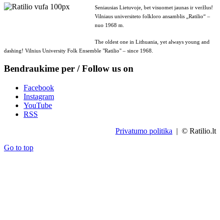
Seniausias Lietuvoje, bet visuomet jaunas ir veržlus!
Vilniaus universiteto folkloro ansamblis „Ratilio“ –
nuo 1968 m.
The oldest one in Lithuania, yet always young and
dashing! Vilnius University Folk Ensemble "Ratilio" – since 1968.
Bendraukime per / Follow us on
Facebook
Instagram
YouTube
RSS
Privatumo politika
| © Ratilio.lt
Go to top