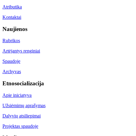
Atributika
Kontaktai
Naujienos
Rubrikos
Artėjantys renginiai
Spaudoje
Archyvas
Etnosocializacija
Apie iniciatyvą
Užsiėmimų aprašymas
Dalyvių atsiliepimai
Projektas spaudoje