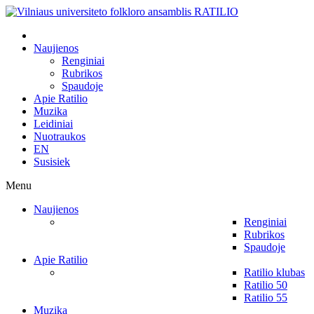
Naujienos
Renginiai
Rubrikos
Spaudoje
Apie Ratilio
Muzika
Leidiniai
Nuotraukos
EN
Susisiek
Menu
Naujienos
Renginiai
Rubrikos
Spaudoje
Apie Ratilio
Ratilio klubas
Ratilio 50
Ratilio 55
Muzika