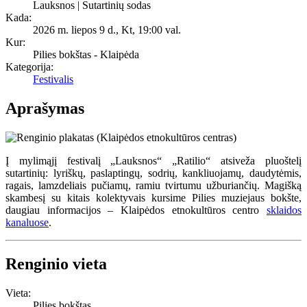
Lauksnos | Sutartinių sodas
Kada:
2026 m. liepos 9 d., Kt
,
19:00 val.
Kur:
Pilies bokštas - Klaipėda
Kategorija:
Festivalis
Aprašymas
Į mylimąjį festivalį „Lauksnos“ „Ratilio“ atsiveža pluoštelį
sutartinių: lyriškų, paslaptingų, sodrių, kankliuojamų, daudytėmis,
ragais, lamzdeliais pučiamų, ramiu tvirtumu užburiančių. Magišką
skambesį su kitais kolektyvais kursime Pilies muziejaus bokšte,
daugiau informacijos – Klaipėdos etnokultūros centro
sklaidos
kanaluose
.
Renginio vieta
Vieta:
Pilies bokštas