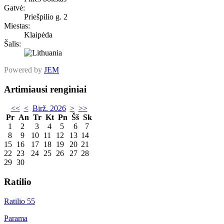
Gatvė:
Priešpilio g. 2
Miestas:
Klaipėda
Šalis:
Powered by
JEM
Artimiausi renginiai
<<
<
Birž. 2026
>
>>
Pr
An
Tr
Kt
Pn
Šš
Sk
1
2
3
4
5
6
7
8
9
10
11
12
13
14
15
16
17
18
19
20
21
22
23
24
25
26
27
28
29
30
Ratilio
Ratilio 55
Parama