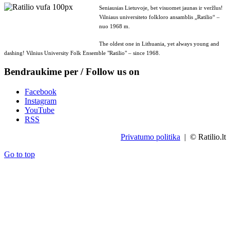
Seniausias Lietuvoje, bet visuomet jaunas ir veržlus!
Vilniaus universiteto folkloro ansamblis „Ratilio“ –
nuo 1968 m.
The oldest one in Lithuania, yet always young and
dashing! Vilnius University Folk Ensemble "Ratilio" – since 1968.
Bendraukime per / Follow us on
Facebook
Instagram
YouTube
RSS
Privatumo politika
| © Ratilio.lt
Go to top