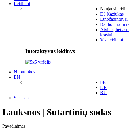
Leidiniai
Naujausi leidini
DJ Kaziukas
Etnožadintuvai
Ratilio – ratui r
Atviras, bet asm
kraštui
Visi leidiniai
Interaktyvus leidinys
Nuotraukos
EN
FR
DE
RU
Susisiek
Lauksnos | Sutartinių sodas
Pavadinimas: