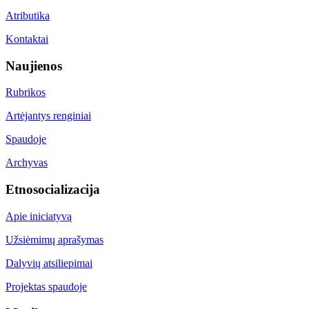
Atributika
Kontaktai
Naujienos
Rubrikos
Artėjantys renginiai
Spaudoje
Archyvas
Etnosocializacija
Apie iniciatyvą
Užsiėmimų aprašymas
Dalyvių atsiliepimai
Projektas spaudoje