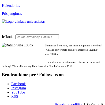
Kalendorius
Prisijungimas
Ieškoti...
Seniausias Lietuvoje, bet visuomet jaunas ir veržlus!
Vilniaus universiteto folkloro ansamblis „Ratilio“ –
nuo 1968 m.
The oldest one in Lithuania, yet always young and
dashing! Vilnius University Folk Ensemble "Ratilio" – since 1968.
Bendraukime per / Follow us on
Facebook
Instagram
YouTube
RSS
Privatumo politika
| © Ratilio.lt