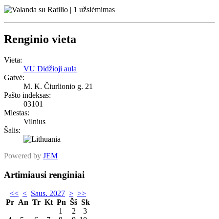
Renginio vieta
Vieta:
VU Didžioji aula
Gatvė:
M. K. Čiurlionio g. 21
Pašto indeksas:
03101
Miestas:
Vilnius
Šalis:
Powered by
JEM
Artimiausi renginiai
<<
<
Saus. 2027
>
>>
Pr
An
Tr
Kt
Pn
Šš
Sk
1
2
3