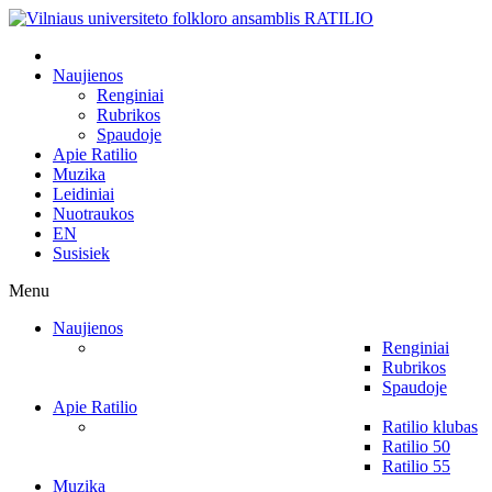
Naujienos
Renginiai
Rubrikos
Spaudoje
Apie Ratilio
Muzika
Leidiniai
Nuotraukos
EN
Susisiek
Menu
Naujienos
Renginiai
Rubrikos
Spaudoje
Apie Ratilio
Ratilio klubas
Ratilio 50
Ratilio 55
Muzika