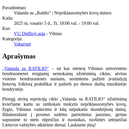
Pavadinimas:
Valanda su „Ratilio“ | Nepriklausomybės kovų dainos
Kada:
2025 m. vasario 5 d., Tr
,
18:00 val.
-
19:00 val.
Kur:
VU Didžioji aula
- Vilnius
Kategorija:
Vakaronė
Aprašymas
„Valanda su RATILIO“
– tai kas mėnesį Vilniaus universiteto
bendruomenei rengiamų nemokamų užsiėmimų ciklas, atviras
visiems bendruomenės nariams, norintiems pažinti įvairialypį
lietuvių folklorą praktiškai ir pailsėti po dienos darbų muzikinėje
bendrystėje.
Pirmąjį atvirų repeticijų ciklo „Valanda su RATILIO“ užsiėmimą
kviečiame kartu su ratiliokais mokytis nepriklausomybės kovų,
žygio, Vilniaus vadavimo ir kitų tarpukariu skambėjusių dainų.
Išdainuodami į posmus sudėtus patriotinius jausmus, geriau
suprasime to meto rūpesčius ir nuotaikas, ruošimės artėjančiai
Lietuvos valstybės atkūrimo dienai. Laukiame jūsų!