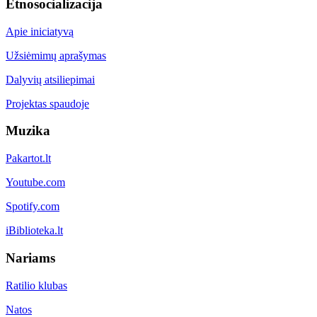
Etnosocializacija
Apie iniciatyvą
Užsiėmimų aprašymas
Dalyvių atsiliepimai
Projektas spaudoje
Muzika
Pakartot.lt
Youtube.com
Spotify.com
iBiblioteka.lt
Nariams
Ratilio klubas
Natos