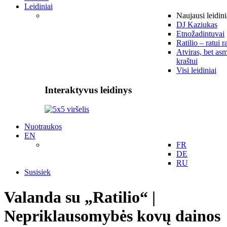
Leidiniai
Naujausi leidini
DJ Kaziukas
Etnožadintuvai
Ratilio – ratui r
Atviras, bet asm
kraštui
Visi leidiniai
Interaktyvus leidinys
Nuotraukos
EN
FR
DE
RU
Susisiek
Valanda su „Ratilio“ |
Nepriklausomybės kovų dainos