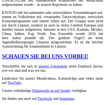
UNESCO-Liste des immateriellen Kulturerbes der Menschheit
aufgenommen wurde – in seinem Repertoire zu haben.
RATILIO tritt bei nationalen oder universitären Veranstaltungen auf,
nimmt an Volksfesten teil, veranstaltet Tanzworkshops, entwickelt
Konzertprogramme und nimmt Alben auf. Die Gruppe tourt nicht
nur durch Litauen, sondern ist auch in vielen Ländern Europas und
darüber hinaus aufgetreten, darunter in den USA, Kanada, Mexiko,
China, Indien, Kap Verde. Das Ensemble wurde 2010 mit
dem
Aukso paukštė
(dt. 'Der goldene Vogel') als beste
Jugendfolkloregruppe Litauens ausgezeichnet. Es ist die höchste
Auszeichnung für Amateurkunst in Litauen.
SCHAUEN SIE BEI UNS VORBEI!
Verschaffen Sie sich in
unserer Fotogalerie
einen Eindruck davon,
wer wir sind und was wir tun.
Entdecken Sie unsere Musikvideos, Konzertclips und vieles mehr
auf
YouTube
.
Unsere vollständige
Diskografie ist auf Spotify
verfügbar.
Sie finden uns auch auf
Facebook
und
Instagram
.