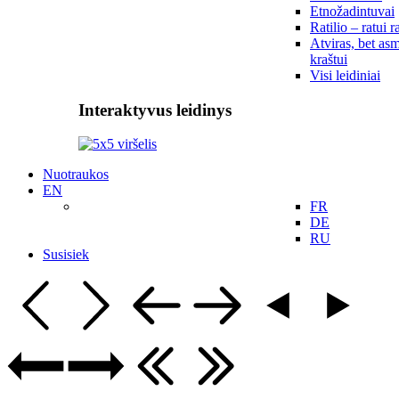
Etnožadintuvai
Ratilio – ratui r
Atviras, bet asm
kraštui
Visi leidiniai
Interaktyvus leidinys
Nuotraukos
EN
FR
DE
RU
Susisiek