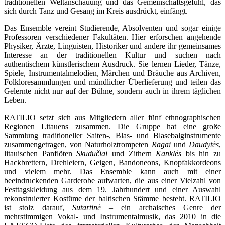
traditionellen Weltanschauung und das Gemeinschaftsgefühl, das
sich durch Tanz und Gesang im Kreis ausdrückt, einfängt.
Das Ensemble vereint Studierende, Absolventen und sogar einige
Professoren verschiedener Fakultäten. Hier erforschen angehende
Physiker, Ärzte, Linguisten, Historiker und andere ihr gemeinsames
Interesse an der traditionellen Kultur und suchen nach
authentischem künstlerischem Ausdruck. Sie lernen Lieder, Tänze,
Spiele, Instrumentalmelodien, Märchen und Bräuche aus Archiven,
Folkloresammlungen und mündlicher Überlieferung und teilen das
Gelernte nicht nur auf der Bühne, sondern auch in ihrem täglichen
Leben.
RATILIO setzt sich aus Mitgliedern aller fünf ethnographischen
Regionen Litauens zusammen. Die Gruppe hat eine große
Sammlung traditioneller Saiten-, Blas- und Blasebalginstrumente
zusammengetragen, von Naturholztrompeten
Ragai
und
Daudytės
,
litauischen Panflöten
Skudučiai
und Zithern
Kanklės
bis hin zu
Hackbrettern, Drehleiern, Geigen, Bandoneons, Knopfakkordeons
und vielem mehr. Das Ensemble kann auch mit einer
beeindruckenden Garderobe aufwarten, die aus einer Vielzahl von
Festtagskleidung aus dem 19. Jahrhundert und einer Auswahl
rekonstruierter Kostüme der baltischen Stämme besteht. RATILIO
ist stolz darauf,
Sutartinė
– ein archaisches Genre der
mehrstimmigen Vokal- und Instrumentalmusik, das 2010 in die