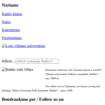
Nariams
Ratilio klubas
Natos
Kalendorius
Prisijungimas
Ieškoti...
Seniausias Lietuvoje, bet visuomet jaunas ir veržlus!
Vilniaus universiteto folkloro ansamblis „Ratilio“ –
nuo 1968 m.
The oldest one in Lithuania, yet always young and
dashing! Vilnius University Folk Ensemble "Ratilio" – since 1968.
Bendraukime per / Follow us on