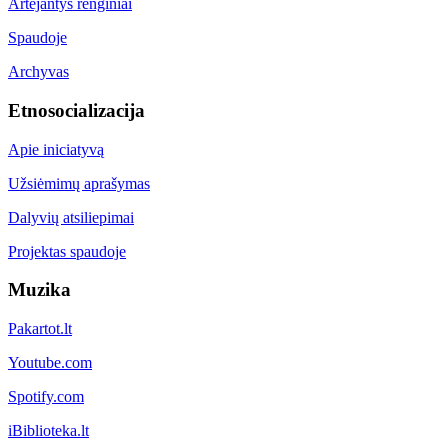
Artėjantys renginiai
Spaudoje
Archyvas
Etnosocializacija
Apie iniciatyvą
Užsiėmimų aprašymas
Dalyvių atsiliepimai
Projektas spaudoje
Muzika
Pakartot.lt
Youtube.com
Spotify.com
iBiblioteka.lt