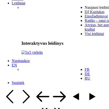
Leidiniai
Naujausi leidini
DJ Kaziukas
Etnožadintuvai
Ratilio – ratui r
Atviras, bet asm
kraštui
Visi leidiniai
Interaktyvus leidinys
Nuotraukos
EN
FR
DE
RU
Susisiek