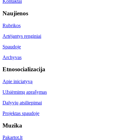
Kontaktai
Naujienos
Rubrikos
Artėjantys renginiai
Spaudoje
Archyvas
Etnosocializacija
Apie iniciatyvą
Užsiėmimų aprašymas
Dalyvių atsiliepimai
Projektas spaudoje
Muzika
Pakartot.lt