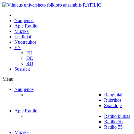
Naujienos
Apie Ratilio
Muzika
Leidiniai
Nuotraukos
EN
FR
DE
RU
Susisiek
Menu
Naujienos
Renginiai
Rubrikos
Spaudoje
Apie Ratilio
Ratilio klubas
Ratilio 50
Ratilio 55
Muzika