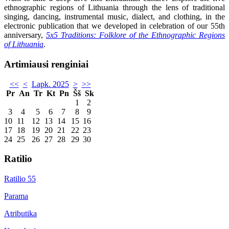
ethnographic regions of Lithuania through the lens of traditional
singing, dancing, instrumental music, dialect, and clothing, in the
electronic publication that we developed in celebration of our 55th
anniversary,
5x5 Traditions: Folklore of the Ethnographic Regions
of Lithuania
.
Artimiausi renginiai
<<
<
Lapk. 2025
>
>>
Pr
An
Tr
Kt
Pn
Šš
Sk
1
2
3
4
5
6
7
8
9
10
11
12
13
14
15
16
17
18
19
20
21
22
23
24
25
26
27
28
29
30
Ratilio
Ratilio 55
Parama
Atributika