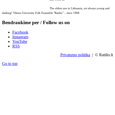
The oldest one in Lithuania, yet always young and
dashing! Vilnius University Folk Ensemble "Ratilio" – since 1968.
Bendraukime per / Follow us on
Facebook
Instagram
YouTube
RSS
Privatumo politika
| © Ratilio.lt
Go to top