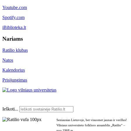
Youtube.com
Spotify.com
iBiblioteka.lt
Nariams
Ratilio klubas
Natos
Kalendorius
Prisijungimas
Ieškoti...
Seniausias Lietuvoje, bet visuomet jaunas ir veržlus!
Vilniaus universiteto folkloro ansamblis „Ratilio“ –
nuo 1968 m.