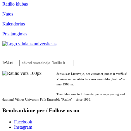
Ratilio klubas
Natos
Kalendorius
Prisijungimas
Ieškoti...
Seniausias Lietuvoje, bet visuomet jaunas ir veržlus!
Vilniaus universiteto folkloro ansamblis „Ratilio“ –
nuo 1968 m.
The oldest one in Lithuania, yet always young and
dashing! Vilnius University Folk Ensemble "Ratilio" – since 1968.
Bendraukime per / Follow us on
Facebook
Instagram