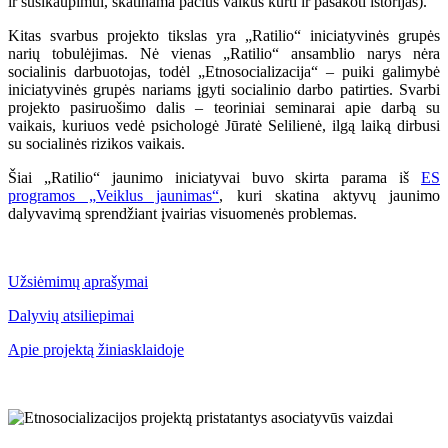
ir susikaupimui, skatinama pačius vaikus kurti ir pasakoti istorijas).
Kitas svarbus projekto tikslas yra „Ratilio“ iniciatyvinės grupės
narių tobulėjimas. Nė vienas „Ratilio“ ansamblio narys nėra
socialinis darbuotojas, todėl „Etnosocializacija“ – puiki galimybė
iniciatyvinės grupės nariams įgyti socialinio darbo patirties. Svarbi
projekto pasiruošimo dalis – teoriniai seminarai apie darbą su
vaikais, kuriuos vedė psichologė Jūratė Selilienė, ilgą laiką dirbusi
su socialinės rizikos vaikais.
Šiai „Ratilio“ jaunimo iniciatyvai buvo skirta parama iš
ES
programos „Veiklus jaunimas“
, kuri skatina aktyvų jaunimo
dalyvavimą sprendžiant įvairias visuomenės problemas.
Užsiėmimų aprašymai
Dalyvių atsiliepimai
Apie projektą žiniasklaidoje