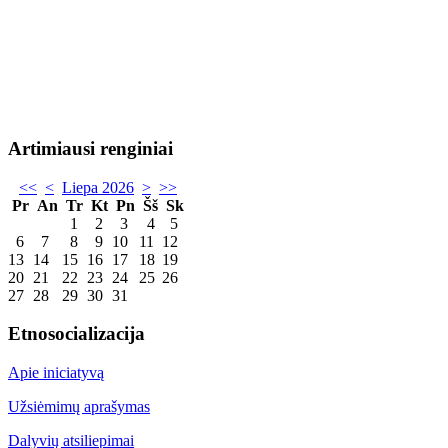
Artimiausi renginiai
<<
<
Liepa 2026
>
>>
Pr
An
Tr
Kt
Pn
Šš
Sk
1
2
3
4
5
6
7
8
9
10
11
12
13
14
15
16
17
18
19
20
21
22
23
24
25
26
27
28
29
30
31
Etnosocializacija
Apie iniciatyvą
Užsiėmimų aprašymas
Dalyvių atsiliepimai