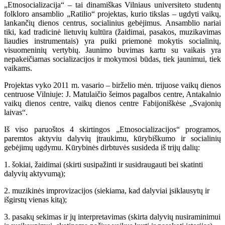
„Etnosocializacija“ – tai dinamiškas Vilniaus universiteto studentų
folkloro ansamblio „Ratilio“ projektas, kurio tikslas – ugdyti vaikų,
lankančių dienos centrus, socialinius gebėjimus. Ansamblio nariai
tiki, kad tradicinė lietuvių kultūra (žaidimai, pasakos, muzikavimas
liaudies instrumentais) yra puiki priemonė mokytis socialinių,
visuomeninių vertybių. Jaunimo buvimas kartu su vaikais yra
nepakeičiamas socializacijos ir mokymosi būdas, tiek jaunimui, tiek
vaikams.
Projektas vyko 2011 m. vasario – birželio mėn. trijuose vaikų dienos
centruose Vilniuje: J. Matulaičio šeimos pagalbos centre, Antakalnio
vaikų dienos centre, vaikų dienos centre Fabijoniškėse „Svajonių
laivas“.
Iš viso paruoštos 4 skirtingos „Etnosocializacijos“ programos,
paremtos aktyviu dalyvių įtraukimu, kūrybiškumo ir socialinių
gebėjimų ugdymu. Kūrybinės dirbtuvės susideda iš trijų dalių:
1. šokiai, žaidimai (skirti susipažinti ir susidraugauti bei skatinti
dalyvių aktyvumą);
2. muzikinės improvizacijos (siekiama, kad dalyviai įsiklausytų ir
išgirstų vienas kitą);
3. pasakų sekimas ir jų interpretavimas (skirta dalyvių nusiraminimui