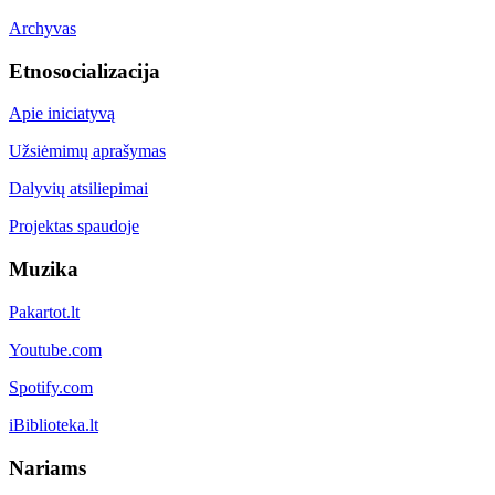
Archyvas
Etnosocializacija
Apie iniciatyvą
Užsiėmimų aprašymas
Dalyvių atsiliepimai
Projektas spaudoje
Muzika
Pakartot.lt
Youtube.com
Spotify.com
iBiblioteka.lt
Nariams