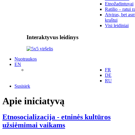
Etnožadintuvai
Ratilio – ratui r
Atviras, bet asm
kraštui
Visi leidiniai
Interaktyvus leidinys
Nuotraukos
EN
FR
DE
RU
Susisiek
Apie iniciatyvą
Etnosocializacija - etninės kultūros
užsiėmimai vaikams