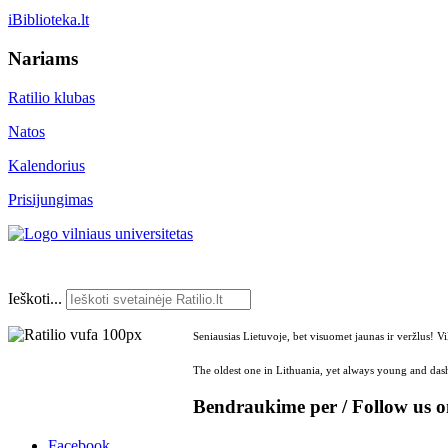
iBiblioteka.lt
Nariams
Ratilio klubas
Natos
Kalendorius
Prisijungimas
Ieškoti...
Seniausias Lietuvoje, bet visuomet jaunas ir veržlus! V
The oldest one in Lithuania, yet always young and dash
Bendraukime per / Follow us 
Facebook