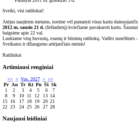
Parašyta 2011 m. gruodžio 5 d.
Sveiki, visi ratiliokai!
Atėjus naujiems metams, norime vėl pamatyti visus kartu dainuojančiu
2012 m. sausio 21 d.
(šeštadienį) kviečiame pavakaroti kartu. Šauniai
baigsime apie 22 val.
Laukiame visų buvusių, esamų ir būsimų ratiliokų. Vaišės suneštinės - j
Sveikatos ir džiaugsmo artėjančiais metais!
Ratiliukai
Artimiausi renginiai
<<
<
Vas. 2027
>
>>
Pr
An
Tr
Kt
Pn
Šš
Sk
1
2
3
4
5
6
7
8
9
10
11
12
13
14
15
16
17
18
19
20
21
22
23
24
25
26
27
28
Naujausi leidiniai