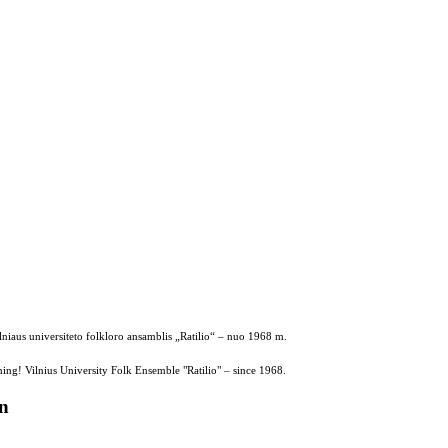
ilniaus universiteto folkloro ansamblis „Ratilio“ – nuo 1968 m.
ing! Vilnius University Folk Ensemble "Ratilio" – since 1968.
on