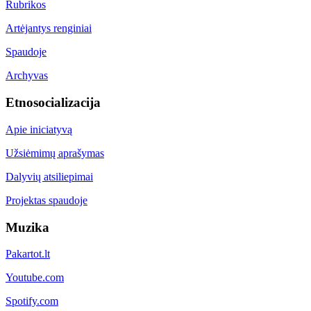
Rubrikos
Artėjantys renginiai
Spaudoje
Archyvas
Etnosocializacija
Apie iniciatyvą
Užsiėmimų aprašymas
Dalyvių atsiliepimai
Projektas spaudoje
Muzika
Pakartot.lt
Youtube.com
Spotify.com