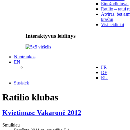
Etnožadintuvai
Ratilio – ratui r
Atviras, bet asm
kraštui
Visi leidiniai
Interaktyvus leidinys
Nuotraukos
EN
FR
DE
RU
Susisiek
Ratilio klubas
Kvietimas: Vakaronė 2012
Smulkiau