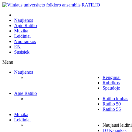
Naujienos
Apie Ratilio
Muzika
Leidiniai
Nuotraukos
EN
Susisiek
Menu
Naujienos
Renginiai
Rubrikos
Spaudoje
Apie Ratilio
Ratilio klubas
Ratilio 50
Ratilio 55
Muzika
Leidiniai
Naujausi leidini
DJ Kaziukas