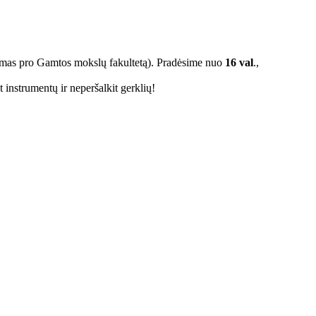
įėjimas pro Gamtos mokslų fakultetą). Pradėsime nuo
16 val
.,
 instrumentų ir neperšalkit gerklių!