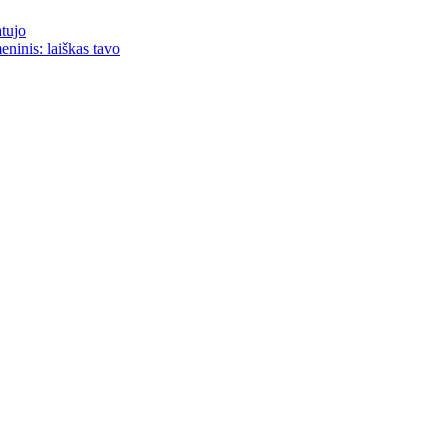
atujo
eninis: laiškas tavo