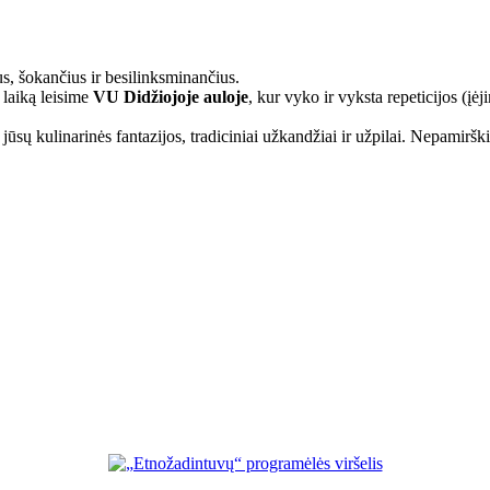
s, šokančius ir besilinksminančius.
 laiką leisime
VU Didžiojoje auloje
, kur vyko ir vyksta repeticijos (
ūsų kulinarinės fantazijos, tradiciniai užkandžiai ir užpilai. Nepamirškit