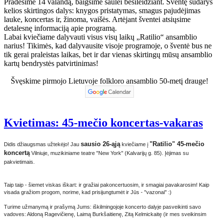
Pradėsime 14 valandą, baigsime saulei besileidžiant. Šventę sudarys
kelios skirtingos dalys: knygos pristatymas, smagus pajudėjimas
lauke, koncertas ir, žinoma, vaišės. Artėjant šventei atsiųsime
detalesnę informaciją apie programą.
Labai kviečiame dalyvauti visus visų laikų „Ratilio“ ansamblio
narius! Tikimės, kad dalyvausite visoje programoje, o šventė bus ne
tik gerai praleistas laikas, bet ir dar vienas skirtingų mūsų ansamblio
kartų bendrystės patvirtinimas!
Švęskime pirmojo Lietuvoje folkloro ansamblio 50-metį drauge!
Kvietimas: 45-mečio koncertas-vakaras
sausio 26-ąją
"Ratilio" 45-mečio
Didis džiaugsmas užtekėjo! Jau
kviečiame į
koncertą
Vilniuje, muzikiniame teatre "New York" (Kalvarijų g. 85). Įėjimas su
pakvietimais.
Taip taip - šiemet viskas iškart: ir gražiai pakoncertuosim, ir smagiai pavakarosim! Kaip
visada gražiom progom, norime, kad prisijungtumėt ir Jūs - "vazonai" :)
Turime užmanymą ir prašymą Jums: iškilmingojoje koncerto dalyje pasveikinti savo
vadoves: Aldoną Ragevičienę, Laimą Burkšaitienę, Zitą Kelmickaitę (ir mes sveikinsim