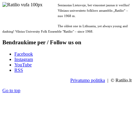
Seniausias Lietuvoje, bet visuomet jaunas ir veržlus!
Vilniaus universiteto folkloro ansamblis „Ratilio“ –
nuo 1968 m.
The oldest one in Lithuania, yet always young and
dashing! Vilnius University Folk Ensemble "Ratilio" – since 1968.
Bendraukime per / Follow us on
Facebook
Instagram
YouTube
RSS
Privatumo politika
| © Ratilio.lt
Go to top