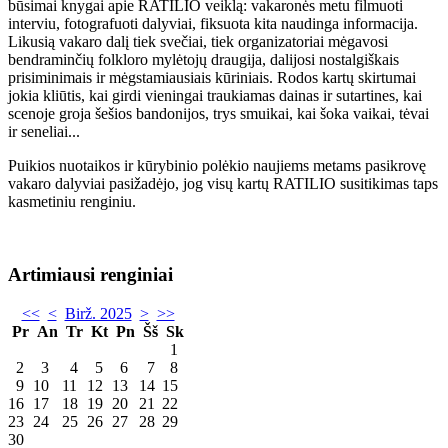
būsimai knygai apie RATILIO veiklą: vakaronės metu filmuoti
interviu, fotografuoti dalyviai, fiksuota kita naudinga informacija.
Likusią vakaro dalį tiek svečiai, tiek organizatoriai mėgavosi
bendraminčių folkloro mylėtojų draugija, dalijosi nostalgiškais
prisiminimais ir mėgstamiausiais kūriniais. Rodos kartų skirtumai
jokia kliūtis, kai girdi vieningai traukiamas dainas ir sutartines, kai
scenoje groja šešios bandonijos, trys smuikai, kai šoka vaikai, tėvai
ir seneliai...
Puikios nuotaikos ir kūrybinio polėkio naujiems metams pasikrovę
vakaro dalyviai pasižadėjo, jog visų kartų RATILIO susitikimas taps
kasmetiniu renginiu.
Artimiausi renginiai
<<
<
Birž. 2025
>
>>
Pr
An
Tr
Kt
Pn
Šš
Sk
1
2
3
4
5
6
7
8
9
10
11
12
13
14
15
16
17
18
19
20
21
22
23
24
25
26
27
28
29
30