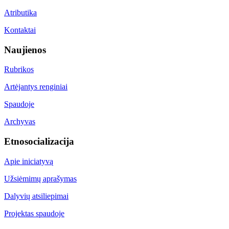
Atributika
Kontaktai
Naujienos
Rubrikos
Artėjantys renginiai
Spaudoje
Archyvas
Etnosocializacija
Apie iniciatyvą
Užsiėmimų aprašymas
Dalyvių atsiliepimai
Projektas spaudoje