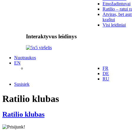
Etnožadintuvai
Ratilio – ratui r
Atviras, bet asm
kraštui
Visi leidiniai
Interaktyvus leidinys
Nuotraukos
EN
FR
DE
RU
Susisiek
Ratilio klubas
Ratilio klubas