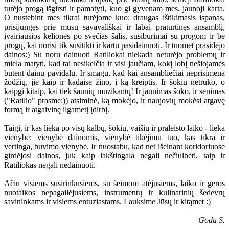
turėjo progą išgirsti ir pamatyti, kuo gi gyvenam mes, jaunoji karta.
O nustebint mes tikrai turėjome kuo: draugas ištikimasis ispanas,
prisijungęs prie mūsų savavališkai ir labai praturtinęs ansamblį,
įvairiausios kelionės po svečias šalis, susibūrimai su progom ir be
progų, kai norisi tik susitikti ir kartu pasidainuoti. Ir tuomet prasidėjo
dainos:) Su noru dainuoti Ratiliokai niekada neturėjo problemų ir
miela matyti, kad tai nesikeičia ir visi jaučiam, kokį lobį nešiojamės
būtent dainų pavidalu. Ir smagu, kad kai ansambliečiai neprisimena
žodžių, jie kaip ir kadaise žino, į ką kreiptis. Ir šokių netrūko, o
kaipgi kitaip, kai tiek šaunių muzikantų! Ir jaunimas šoko, ir senimas
("Ratilio" prasme:)) atsiminė, ką mokėjo, ir naujovių mokėsi atgavę
formą ir atgaivinę ilgametį įdirbį.
Taigi, ir kas lieka po visų kalbų, šokių, vaišių ir praleisto laiko - lieka
vienybė: vienybė dainomis, vienybė tikėjimu tuo, kas tikra ir
vertinga, buvimo vienybė. Ir nuostabu, kad net išeinant koridoriuose
girdėjosi dainos, juk kaip lakštingala negali nečiulbėti, taip ir
Ratiliokas negali nedainuoti.
Ačiū visiems susirinkusiems, su šeimom atėjusiems, laiko ir geros
nuotaikos nepagailėjusiems, instrumentų ir kulinarinių šedevrų
savininkams ir visiems entuziastams. Lauksime Jūsų ir kitąmet :)
Goda S.