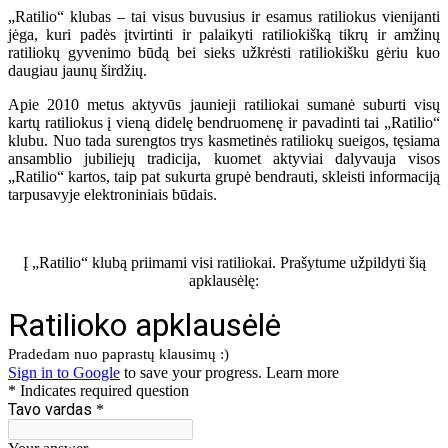
„Ratilio“ klubas – tai visus buvusius ir esamus ratiliokus vienijanti
jėga, kuri padės įtvirtinti ir palaikyti ratiliokišką tikrų ir amžinų
ratiliokų gyvenimo būdą bei sieks užkrėsti ratiliokišku gėriu kuo
daugiau jaunų širdžių.
Apie 2010 metus aktyvūs jaunieji ratiliokai sumanė suburti visų
kartų ratiliokus į vieną didelę bendruomenę ir pavadinti tai „Ratilio“
klubu. Nuo tada surengtos trys kasmetinės ratiliokų sueigos, tęsiama
ansamblio jubiliejų tradicija, kuomet aktyviai dalyvauja visos
„Ratilio“ kartos, taip pat sukurta grupė bendrauti, skleisti informaciją
tarpusavyje elektroniniais būdais.
Į „Ratilio“ klubą priimami visi ratiliokai. Prašytume užpildyti šią
apklausėlę: