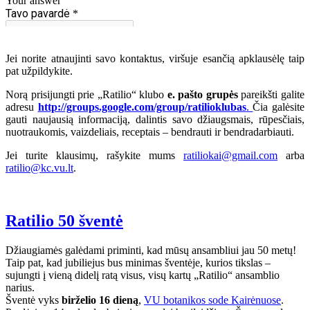
Jei norite atnaujinti savo kontaktus, viršuje esančią apklausėlę taip
pat užpildykite.
Norą prisijungti prie „Ratilio“ klubo
e. pašto grupės
pareikšti galite
adresu
http://groups.google.com/group/ratilioklubas
.
Čia galėsite
gauti naujausią informaciją, dalintis savo džiaugsmais, rūpesčiais,
nuotraukomis, vaizdeliais, receptais – bendrauti ir bendradarbiauti.
Jei turite klausimų, rašykite mums
ratiliokai@gmail.com
arba
ratilio@kc.vu.lt
.
Ratilio 50 šventė
Džiaugiamės galėdami priminti, kad mūsų ansambliui jau 50 metų!
Taip pat, kad jubiliejus bus minimas šventėje, kurios tikslas –
sujungti į vieną didelį ratą visus, visų kartų „Ratilio“ ansamblio
narius.
Šventė vyks
birželio 16 dieną
,
VU botanikos sode Kairėnuose
.