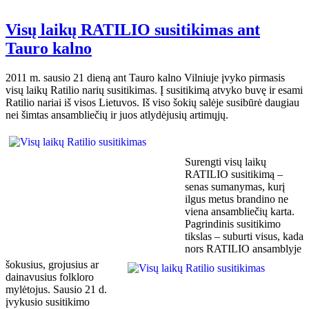
Visų laikų RATILIO susitikimas ant
Tauro kalno
2011 m. sausio 21 dieną ant Tauro kalno Vilniuje įvyko pirmasis
visų laikų Ratilio narių susitikimas. Į susitikimą atvyko buvę ir esami
Ratilio nariai iš visos Lietuvos. Iš viso šokių salėje susibūrė daugiau
nei šimtas ansambliečių ir juos atlydėjusių artimųjų.
Surengti visų laikų
RATILIO susitikimą –
senas sumanymas, kurį
ilgus metus brandino ne
viena ansambliečių karta.
Pagrindinis susitikimo
tikslas – suburti visus, kada
nors RATILIO ansamblyje
šokusius, grojusius ar
dainavusius folkloro
mylėtojus. Sausio 21 d.
įvykusio susitikimo