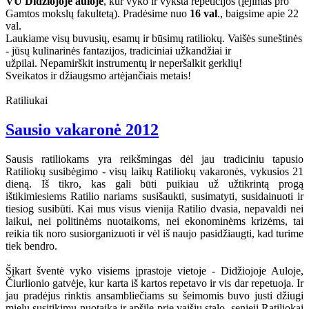
VU Didžiojoje auloje
, kur vyko ir vyksta repeticijos (įėjimas pro
Gamtos mokslų fakultetą). Pradėsime nuo
16 val
., baigsime apie 22
val.
Laukiame visų buvusių, esamų ir būsimų ratiliokų. Vaišės suneštinės
- jūsų kulinarinės fantazijos, tradiciniai užkandžiai ir
užpilai. Nepamirškit instrumentų ir neperšalkit gerklių!
Sveikatos ir džiaugsmo artėjančiais metais!
Ratiliukai
Sausio vakaronė 2012
Sausis ratiliokams yra reikšmingas dėl jau tradiciniu tapusio
Ratiliokų susibėgimo - visų laikų Ratiliokų vakaronės, vykusios 21
dieną. Iš tikro, kas gali būti puikiau už užtikrintą progą
ištikimiesiems Ratilio nariams susišaukti, susimatyti, susidainuoti ir
tiesiog susibūti. Kai mus visus vienija Ratilio dvasia, nepavaldi nei
laikui, nei politinėms nuotaikoms, nei ekonominėms krizėms, tai
reikia tik noro susiorganizuoti ir vėl iš naujo pasidžiaugti, kad turime
tiek bendro.
Šįkart šventė vyko visiems įprastoje vietoje - Didžiojoje Auloje,
Čiurlionio gatvėje, kur karta iš kartos repetavo ir vis dar repetuoja. Ir
jau pradėjus rinktis ansambliečiams su šeimomis buvo justi džiugi
mielų susitikimų nuotaika ir apšilę prie vaišių stalo, senieji Ratiliokai