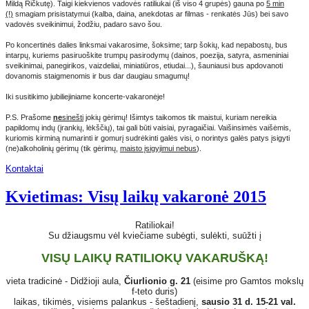
Mildą Ričkutę). Taigi kiekvienos vadovės ratiliukai (iš viso 4 grupės) gauna po
5 min
(!)
smagiam prisistatymui (kalba, daina, anekdotas ar filmas - renkatės Jūs) bei savo
vadovės sveikinimui, žodžiu, padaro savo šou.
Po koncertinės dalies linksmai vakarosime, šoksime; tarp šokių, kad nepabostų, bus
intarpų, kuriems pasiruoškite trumpų pasirodymų (dainos, poezija, satyra, asmeniniai
sveikinimai, panegirikos, vaizdeliai, miniatiūros, etiudai...), šauniausi bus apdovanoti
dovanomis staigmenomis ir bus dar daugiau smagumų!
Iki susitikimo jubiliejiniame koncerte-vakaronėje!
P.S. Prašome
ne
sinešti
jokių gėrimų! Išimtys taikomos tik maistui, kuriam nereikia
papildomų indų (įrankių, lėkščių), tai gali būti vaisiai, pyragaičiai. Vaišinsimės vaišėmis,
kuriomis kirminą numarinti ir gomurį sudrėkinti galės visi, o norintys galės patys įsigyti
(ne)alkoholinių gėrimų (tik gėrimų,
maisto įsigyjimui nebus
).
Kontaktai
Kvietimas: Visų laikų vakaronė 2015
Ratiliokai!
Su džiaugsmu vėl kviečiame subėgti, sulėkti, suūžti į
VISŲ LAIKŲ RATILIOKŲ VAKARUŠKĄ!
vieta tradicinė - Didžioji aula,
Čiurlionio g. 21
(eisime pro Gamtos mokslų
f-teto duris)
laikas, tikimės, visiems palankus - šeštadienį,
sausio 31 d. 15-21 val.