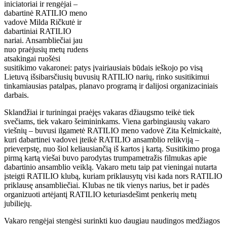
iniciatoriai ir rengėjai –
dabartinė RATILIO meno
vadovė Milda Ričkutė ir
dabartiniai RATILIO
nariai. Ansambliečiai jau
nuo praėjusių metų rudens
atsakingai ruošėsi
susitikimo vakaronei: patys įvairiausiais būdais ieškojo po visą
Lietuvą išsibarsčiusių buvusių RATILIO narių, rinko susitikimui
tinkamiausias patalpas, planavo programą ir dalijosi organizaciniais
darbais.
Sklandžiai ir turiningai praėjęs vakaras džiaugsmo teikė tiek
svečiams, tiek vakaro šeimininkams. Viena garbingiausių vakaro
viešnių – buvusi ilgametė RATILIO meno vadovė Zita Kelmickaitė,
kuri dabartinei vadovei įteikė RATILIO ansamblio relikviją –
prieverpstę, nuo šiol keliausiančią iš kartos į kartą. Susitikimo proga
pirmą kartą viešai buvo parodytas trumpametražis filmukas apie
dabartinio ansamblio veiklą. Vakaro metu taip pat vieningai nutarta
įsteigti RATILIO klubą, kuriam priklausytų visi kada nors RATILIO
priklausę ansambliečiai. Klubas ne tik vienys narius, bet ir padės
organizuoti artėjantį RATILIO keturiasdešimt penkerių metų
jubiliejų.
Vakaro rengėjai stengėsi surinkti kuo daugiau naudingos medžiagos