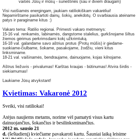
vaišės Jūsų ir mūsų - suneštinės (sau ir dviem draugam)
Visi ruošiamės energingam, jaukiam ratiliokiškam vakarėliui!
Nepamirštame pasikartoti dainų, šokių, anekdotų. O svarbiausia ateiname
patys ir paraginame kitus :)
Vakaro tema: Ratilio regionai. Primesti vakaro metmenys:
15-16 val. renkamės, labinamės, dangstome stalelius, gurkšnojame šiltus
žiemos gėrimus perkrimsdami kokį užkrimtuką.
16-18 val. galandame savo aštrius protus (Protų mūšis) ir giedame-
suokiame-čiulbame, šokame, pasakojame, žodžiu, vieni kitus
linksminame.
18-21 val. vaišinamės, bendraujame, dainuojame, kojas kilnojame.
Aštrus liežuvis - privalumas! Karštas kraujas - būtinumas! Atvira širdis -
siekiamumas!
Laukiame Jūsų atvykstant!
Kvietimas: Vakaronė 2012
Sveiki, visi ratiliokai!
Atėjus naujiems metams, norime vėl pamatyti visus kartu
dainuojančius, šokančius ir besilinksminančius.
2012 m. sausio 21
d.
(šeštadienį) kviečiame pavakaroti kartu. Šauniai laiką leisime