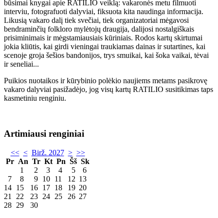
būsimai knygai apie RATILIO veiklą: vakaronės metu filmuoti
interviu, fotografuoti dalyviai, fiksuota kita naudinga informacija.
Likusią vakaro dalį tiek svečiai, tiek organizatoriai mėgavosi
bendraminčių folkloro mylėtojų draugija, dalijosi nostalgiškais
prisiminimais ir mėgstamiausiais kūriniais. Rodos kartų skirtumai
jokia kliūtis, kai girdi vieningai traukiamas dainas ir sutartines, kai
scenoje groja šešios bandonijos, trys smuikai, kai šoka vaikai, tėvai
ir seneliai...
Puikios nuotaikos ir kūrybinio polėkio naujiems metams pasikrovę
vakaro dalyviai pasižadėjo, jog visų kartų RATILIO susitikimas taps
kasmetiniu renginiu.
Artimiausi renginiai
<<
<
Birž. 2027
>
>>
Pr
An
Tr
Kt
Pn
Šš
Sk
1
2
3
4
5
6
7
8
9
10
11
12
13
14
15
16
17
18
19
20
21
22
23
24
25
26
27
28
29
30