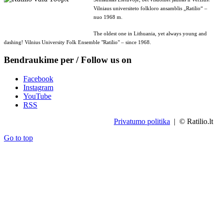
Vilniaus universiteto folkloro ansamblis „Ratilio“ –
nuo 1968 m.
The oldest one in Lithuania, yet always young and
dashing! Vilnius University Folk Ensemble "Ratilio" – since 1968.
Bendraukime per / Follow us on
Facebook
Instagram
YouTube
RSS
Privatumo politika
| © Ratilio.lt
Go to top