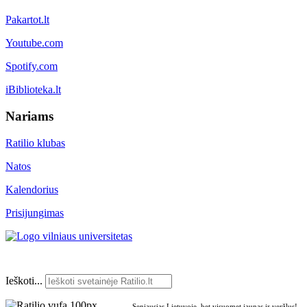
Pakartot.lt
Youtube.com
Spotify.com
iBiblioteka.lt
Nariams
Ratilio klubas
Natos
Kalendorius
Prisijungimas
Ieškoti...
Seniausias Lietuvoje, bet visuomet jaunas ir veržlus!