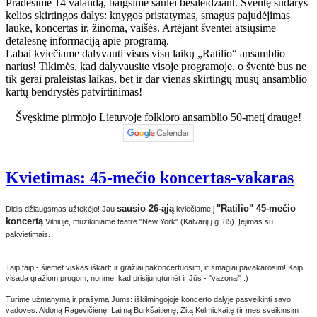
Pradėsime 14 valandą, baigsime saulei besileidžiant. Šventę sudarys
kelios skirtingos dalys: knygos pristatymas, smagus pajudėjimas
lauke, koncertas ir, žinoma, vaišės. Artėjant šventei atsiųsime
detalesnę informaciją apie programą.
Labai kviečiame dalyvauti visus visų laikų „Ratilio“ ansamblio
narius! Tikimės, kad dalyvausite visoje programoje, o šventė bus ne
tik gerai praleistas laikas, bet ir dar vienas skirtingų mūsų ansamblio
kartų bendrystės patvirtinimas!
Švęskime pirmojo Lietuvoje folkloro ansamblio 50-metį drauge!
Kvietimas: 45-mečio koncertas-vakaras
sausio 26-ąją
"Ratilio" 45-mečio
Didis džiaugsmas užtekėjo! Jau
kviečiame į
koncertą
Vilniuje, muzikiniame teatre "New York" (Kalvarijų g. 85). Įėjimas su
pakvietimais.
Taip taip - šiemet viskas iškart: ir gražiai pakoncertuosim, ir smagiai pavakarosim! Kaip
visada gražiom progom, norime, kad prisijungtumėt ir Jūs - "vazonai" :)
Turime užmanymą ir prašymą Jums: iškilmingojoje koncerto dalyje pasveikinti savo
vadoves: Aldoną Ragevičienę, Laimą Burkšaitienę, Zitą Kelmickaitę (ir mes sveikinsim