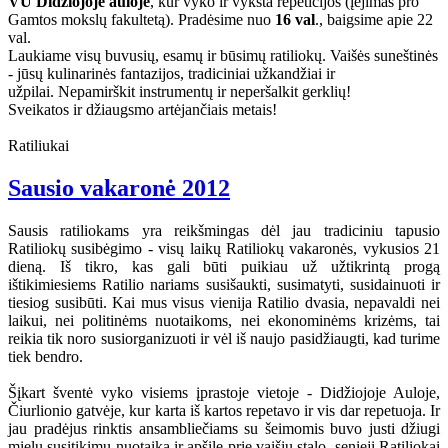
VU Didžiojoje auloje
, kur vyko ir vyksta repeticijos (įėjimas pro
Gamtos mokslų fakultetą). Pradėsime nuo
16 val
., baigsime apie 22
val.
Laukiame visų buvusių, esamų ir būsimų ratiliokų. Vaišės suneštinės
- jūsų kulinarinės fantazijos, tradiciniai užkandžiai ir
užpilai. Nepamirškit instrumentų ir neperšalkit gerklių!
Sveikatos ir džiaugsmo artėjančiais metais!
Ratiliukai
Sausio vakaronė 2012
Sausis ratiliokams yra reikšmingas dėl jau tradiciniu tapusio
Ratiliokų susibėgimo - visų laikų Ratiliokų vakaronės, vykusios 21
dieną. Iš tikro, kas gali būti puikiau už užtikrintą progą
ištikimiesiems Ratilio nariams susišaukti, susimatyti, susidainuoti ir
tiesiog susibūti. Kai mus visus vienija Ratilio dvasia, nepavaldi nei
laikui, nei politinėms nuotaikoms, nei ekonominėms krizėms, tai
reikia tik noro susiorganizuoti ir vėl iš naujo pasidžiaugti, kad turime
tiek bendro.
Šįkart šventė vyko visiems įprastoje vietoje - Didžiojoje Auloje,
Čiurlionio gatvėje, kur karta iš kartos repetavo ir vis dar repetuoja. Ir
jau pradėjus rinktis ansambliečiams su šeimomis buvo justi džiugi
mielų susitikimų nuotaika ir apšilę prie vaišių stalo, senieji Ratiliokai