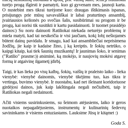
turėjo progą išgirsti ir pamatyti, kuo gi gyvenam mes, jaunoji karta.
O nustebint mes tikrai turėjome kuo: draugas ištikimasis ispanas,
prisijungęs prie mūsų savavališkai ir labai praturtinęs ansamblį,
įvairiausios kelionės po svečias šalis, susibūrimai su progom ir be
progų, kai norisi tik susitikti ir kartu pasidainuoti. Ir tuomet prasidėjo
dainos:) Su noru dainuoti Ratiliokai niekada neturėjo problemų ir
miela matyti, kad tai nesikeičia ir visi jaučiam, kokį lobį nešiojamės
būtent dainų pavidalu. Ir smagu, kad kai ansambliečiai neprisimena
žodžių, jie kaip ir kadaise žino, į ką kreiptis. Ir šokių netrūko, o
kaipgi kitaip, kai tiek šaunių muzikantų! Ir jaunimas šoko, ir senimas
("Ratilio" prasme:)) atsiminė, ką mokėjo, ir naujovių mokėsi atgavę
formą ir atgaivinę ilgametį įdirbį.
Taigi, ir kas lieka po visų kalbų, šokių, vaišių ir praleisto laiko - lieka
vienybė: vienybė dainomis, vienybė tikėjimu tuo, kas tikra ir
vertinga, buvimo vienybė. Ir nuostabu, kad net išeinant koridoriuose
girdėjosi dainos, juk kaip lakštingala negali nečiulbėti, taip ir
Ratiliokas negali nedainuoti.
Ačiū visiems susirinkusiems, su šeimom atėjusiems, laiko ir geros
nuotaikos nepagailėjusiems, instrumentų ir kulinarinių šedevrų
savininkams ir visiems entuziastams. Lauksime Jūsų ir kitąmet :)
Goda S.