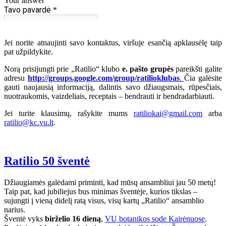
Jei norite atnaujinti savo kontaktus, viršuje esančią apklausėlę taip
pat užpildykite.
Norą prisijungti prie „Ratilio“ klubo
e. pašto grupės
pareikšti galite
adresu
http://groups.google.com/group/ratilioklubas
.
Čia galėsite
gauti naujausią informaciją, dalintis savo džiaugsmais, rūpesčiais,
nuotraukomis, vaizdeliais, receptais – bendrauti ir bendradarbiauti.
Jei turite klausimų, rašykite mums
ratiliokai@gmail.com
arba
ratilio@kc.vu.lt
.
Ratilio 50 šventė
Džiaugiamės galėdami priminti, kad mūsų ansambliui jau 50 metų!
Taip pat, kad jubiliejus bus minimas šventėje, kurios tikslas –
sujungti į vieną didelį ratą visus, visų kartų „Ratilio“ ansamblio
narius.
Šventė vyks
birželio 16 dieną
,
VU botanikos sode Kairėnuose
.