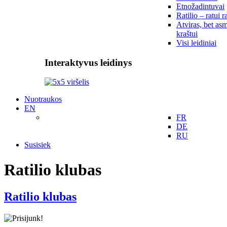
Etnožadintuvai
Ratilio – ratui r
Atviras, bet asm
kraštui
Visi leidiniai
Interaktyvus leidinys
Nuotraukos
EN
FR
DE
RU
Susisiek
Ratilio klubas
Ratilio klubas