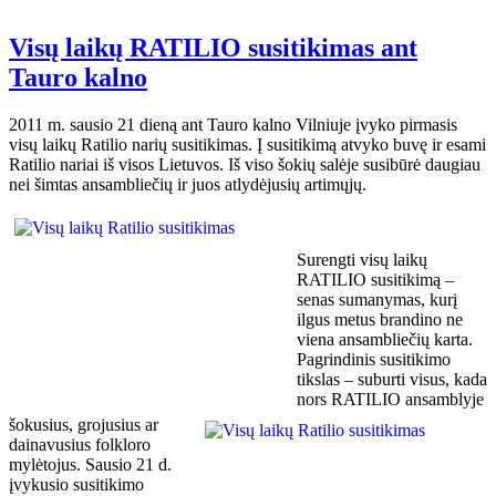
Visų laikų RATILIO susitikimas ant
Tauro kalno
2011 m. sausio 21 dieną ant Tauro kalno Vilniuje įvyko pirmasis
visų laikų Ratilio narių susitikimas. Į susitikimą atvyko buvę ir esami
Ratilio nariai iš visos Lietuvos. Iš viso šokių salėje susibūrė daugiau
nei šimtas ansambliečių ir juos atlydėjusių artimųjų.
Surengti visų laikų
RATILIO susitikimą –
senas sumanymas, kurį
ilgus metus brandino ne
viena ansambliečių karta.
Pagrindinis susitikimo
tikslas – suburti visus, kada
nors RATILIO ansamblyje
šokusius, grojusius ar
dainavusius folkloro
mylėtojus. Sausio 21 d.
įvykusio susitikimo