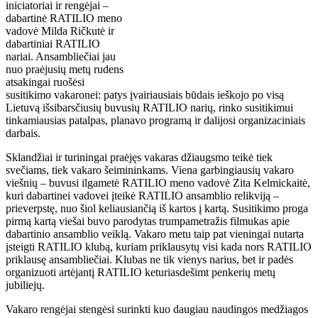
iniciatoriai ir rengėjai –
dabartinė RATILIO meno
vadovė Milda Ričkutė ir
dabartiniai RATILIO
nariai. Ansambliečiai jau
nuo praėjusių metų rudens
atsakingai ruošėsi
susitikimo vakaronei: patys įvairiausiais būdais ieškojo po visą
Lietuvą išsibarsčiusių buvusių RATILIO narių, rinko susitikimui
tinkamiausias patalpas, planavo programą ir dalijosi organizaciniais
darbais.
Sklandžiai ir turiningai praėjęs vakaras džiaugsmo teikė tiek
svečiams, tiek vakaro šeimininkams. Viena garbingiausių vakaro
viešnių – buvusi ilgametė RATILIO meno vadovė Zita Kelmickaitė,
kuri dabartinei vadovei įteikė RATILIO ansamblio relikviją –
prieverpstę, nuo šiol keliausiančią iš kartos į kartą. Susitikimo proga
pirmą kartą viešai buvo parodytas trumpametražis filmukas apie
dabartinio ansamblio veiklą. Vakaro metu taip pat vieningai nutarta
įsteigti RATILIO klubą, kuriam priklausytų visi kada nors RATILIO
priklausę ansambliečiai. Klubas ne tik vienys narius, bet ir padės
organizuoti artėjantį RATILIO keturiasdešimt penkerių metų
jubiliejų.
Vakaro rengėjai stengėsi surinkti kuo daugiau naudingos medžiagos