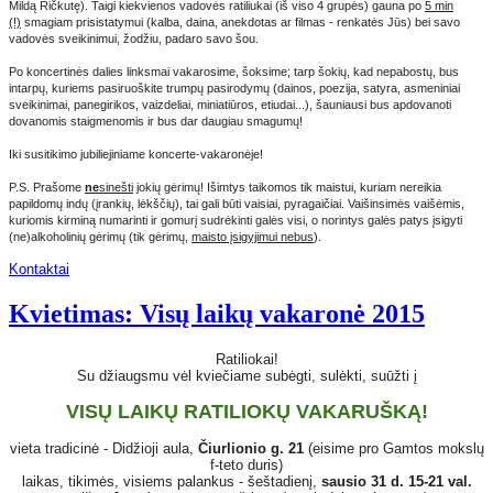
Mildą Ričkutę). Taigi kiekvienos vadovės ratiliukai (iš viso 4 grupės) gauna po
5 min
(!)
smagiam prisistatymui (kalba, daina, anekdotas ar filmas - renkatės Jūs) bei savo
vadovės sveikinimui, žodžiu, padaro savo šou.
Po koncertinės dalies linksmai vakarosime, šoksime; tarp šokių, kad nepabostų, bus
intarpų, kuriems pasiruoškite trumpų pasirodymų (dainos, poezija, satyra, asmeniniai
sveikinimai, panegirikos, vaizdeliai, miniatiūros, etiudai...), šauniausi bus apdovanoti
dovanomis staigmenomis ir bus dar daugiau smagumų!
Iki susitikimo jubiliejiniame koncerte-vakaronėje!
P.S. Prašome
ne
sinešti
jokių gėrimų! Išimtys taikomos tik maistui, kuriam nereikia
papildomų indų (įrankių, lėkščių), tai gali būti vaisiai, pyragaičiai. Vaišinsimės vaišėmis,
kuriomis kirminą numarinti ir gomurį sudrėkinti galės visi, o norintys galės patys įsigyti
(ne)alkoholinių gėrimų (tik gėrimų,
maisto įsigyjimui nebus
).
Kontaktai
Kvietimas: Visų laikų vakaronė 2015
Ratiliokai!
Su džiaugsmu vėl kviečiame subėgti, sulėkti, suūžti į
VISŲ LAIKŲ RATILIOKŲ VAKARUŠKĄ!
vieta tradicinė - Didžioji aula,
Čiurlionio g. 21
(eisime pro Gamtos mokslų
f-teto duris)
laikas, tikimės, visiems palankus - šeštadienį,
sausio 31 d. 15-21 val.