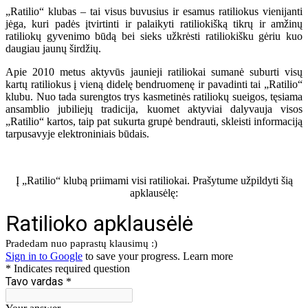
„Ratilio“ klubas – tai visus buvusius ir esamus ratiliokus vienijanti
jėga, kuri padės įtvirtinti ir palaikyti ratiliokišką tikrų ir amžinų
ratiliokų gyvenimo būdą bei sieks užkrėsti ratiliokišku gėriu kuo
daugiau jaunų širdžių.
Apie 2010 metus aktyvūs jaunieji ratiliokai sumanė suburti visų
kartų ratiliokus į vieną didelę bendruomenę ir pavadinti tai „Ratilio“
klubu. Nuo tada surengtos trys kasmetinės ratiliokų sueigos, tęsiama
ansamblio jubiliejų tradicija, kuomet aktyviai dalyvauja visos
„Ratilio“ kartos, taip pat sukurta grupė bendrauti, skleisti informaciją
tarpusavyje elektroniniais būdais.
Į „Ratilio“ klubą priimami visi ratiliokai. Prašytume užpildyti šią
apklausėlę: