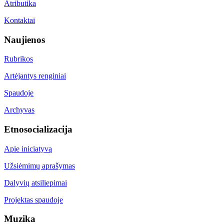
Atributika
Kontaktai
Naujienos
Rubrikos
Artėjantys renginiai
Spaudoje
Archyvas
Etnosocializacija
Apie iniciatyvą
Užsiėmimų aprašymas
Dalyvių atsiliepimai
Projektas spaudoje
Muzika