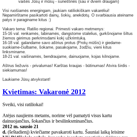
vaišės Jūsų ir mūsų - suneštinės (sau ir dviem draugam)
Visi ruošiamės energingam, jaukiam ratiliokiškam vakarėliui!
Nepamirštame pasikartoti dainų, šokių, anekdotų. O svarbiausia ateiname
patys ir paraginame kitus :)
Vakaro tema: Ratilio regionai. Primesti vakaro metmenys:
15-16 val. renkamės, labinamės, dangstome stalelius, gurkšnojame šiltus
žiemos gėrimus perkrimsdami kokį užkrimtuką.
16-18 val. galandame savo aštrius protus (Protų mūšis) ir giedame-
suokiame-čiulbame, šokame, pasakojame, žodžiu, vieni kitus
linksminame.
18-21 val. vaišinamės, bendraujame, dainuojame, kojas kilnojame.
Aštrus liežuvis - privalumas! Karštas kraujas - būtinumas! Atvira širdis -
siekiamumas!
Laukiame Jūsų atvykstant!
Kvietimas: Vakaronė 2012
Sveiki, visi ratiliokai!
Atėjus naujiems metams, norime vėl pamatyti visus kartu
dainuojančius, šokančius ir besilinksminančius.
2012 m. sausio 21
d.
(šeštadienį) kviečiame pavakaroti kartu. Šauniai laiką leisime