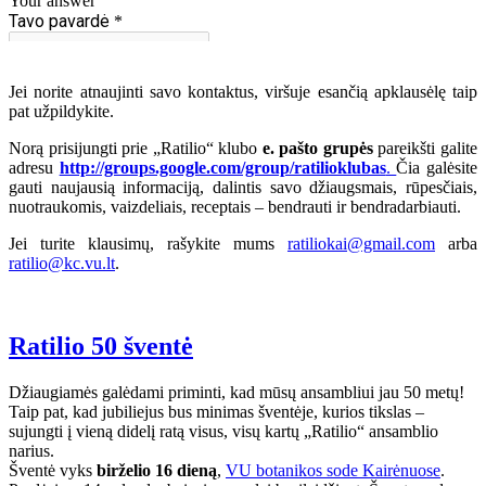
Jei norite atnaujinti savo kontaktus, viršuje esančią apklausėlę taip
pat užpildykite.
Norą prisijungti prie „Ratilio“ klubo
e. pašto grupės
pareikšti galite
adresu
http://groups.google.com/group/ratilioklubas
.
Čia galėsite
gauti naujausią informaciją, dalintis savo džiaugsmais, rūpesčiais,
nuotraukomis, vaizdeliais, receptais – bendrauti ir bendradarbiauti.
Jei turite klausimų, rašykite mums
ratiliokai@gmail.com
arba
ratilio@kc.vu.lt
.
Ratilio 50 šventė
Džiaugiamės galėdami priminti, kad mūsų ansambliui jau 50 metų!
Taip pat, kad jubiliejus bus minimas šventėje, kurios tikslas –
sujungti į vieną didelį ratą visus, visų kartų „Ratilio“ ansamblio
narius.
Šventė vyks
birželio 16 dieną
,
VU botanikos sode Kairėnuose
.