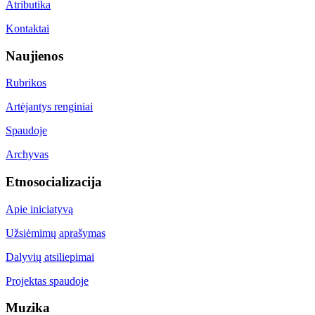
Atributika
Kontaktai
Naujienos
Rubrikos
Artėjantys renginiai
Spaudoje
Archyvas
Etnosocializacija
Apie iniciatyvą
Užsiėmimų aprašymas
Dalyvių atsiliepimai
Projektas spaudoje
Muzika