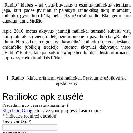
„Ratilio“ klubas – tai visus buvusius ir esamus ratiliokus vienijanti
jėga, kuri padės įtvirtinti ir palaikyti ratiliokišką tikrų ir amžinų
ratiliokų gyvenimo būdą bei sieks užkrėsti ratiliokišku gėriu kuo
daugiau jaunų širdžių.
Apie 2010 metus aktyvūs jaunieji ratiliokai sumanė suburti visų
kartų ratiliokus į vieną didelę bendruomenę ir pavadinti tai „Ratilio“
klubu. Nuo tada surengtos trys kasmetinės ratiliokų sueigos, tęsiama
ansamblio jubiliejų tradicija, kuomet aktyviai dalyvauja visos
„Ratilio“ kartos, taip pat sukurta grupė bendrauti, skleisti informaciją
tarpusavyje elektroniniais būdais.
Į „Ratilio“ klubą priimami visi ratiliokai. Prašytume užpildyti šią
apklausėlę: