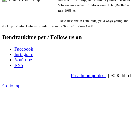
Vilniaus universiteto folkloro ansamblis „Ratilio“ –
nuo 1968 m.
The oldest one in Lithuania, yet always young and
dashing! Vilnius University Folk Ensemble "Ratilio" – since 1968.
Bendraukime per / Follow us on
Facebook
Instagram
YouTube
RSS
Privatumo politika
| © Ratilio.lt
Go to top