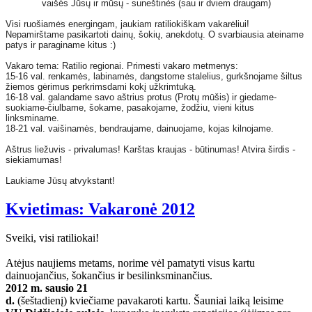
vaišės Jūsų ir mūsų - suneštinės (sau ir dviem draugam)
Visi ruošiamės energingam, jaukiam ratiliokiškam vakarėliui!
Nepamirštame pasikartoti dainų, šokių, anekdotų. O svarbiausia ateiname
patys ir paraginame kitus :)
Vakaro tema: Ratilio regionai. Primesti vakaro metmenys:
15-16 val. renkamės, labinamės, dangstome stalelius, gurkšnojame šiltus
žiemos gėrimus perkrimsdami kokį užkrimtuką.
16-18 val. galandame savo aštrius protus (Protų mūšis) ir giedame-
suokiame-čiulbame, šokame, pasakojame, žodžiu, vieni kitus
linksminame.
18-21 val. vaišinamės, bendraujame, dainuojame, kojas kilnojame.
Aštrus liežuvis - privalumas! Karštas kraujas - būtinumas! Atvira širdis -
siekiamumas!
Laukiame Jūsų atvykstant!
Kvietimas: Vakaronė 2012
Sveiki, visi ratiliokai!
Atėjus naujiems metams, norime vėl pamatyti visus kartu
dainuojančius, šokančius ir besilinksminančius.
2012 m. sausio 21
d.
(šeštadienį) kviečiame pavakaroti kartu. Šauniai laiką leisime