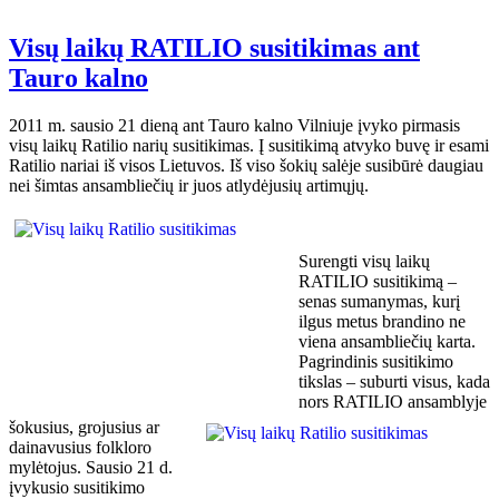
Visų laikų RATILIO susitikimas ant
Tauro kalno
2011 m. sausio 21 dieną ant Tauro kalno Vilniuje įvyko pirmasis
visų laikų Ratilio narių susitikimas. Į susitikimą atvyko buvę ir esami
Ratilio nariai iš visos Lietuvos. Iš viso šokių salėje susibūrė daugiau
nei šimtas ansambliečių ir juos atlydėjusių artimųjų.
Surengti visų laikų
RATILIO susitikimą –
senas sumanymas, kurį
ilgus metus brandino ne
viena ansambliečių karta.
Pagrindinis susitikimo
tikslas – suburti visus, kada
nors RATILIO ansamblyje
šokusius, grojusius ar
dainavusius folkloro
mylėtojus. Sausio 21 d.
įvykusio susitikimo