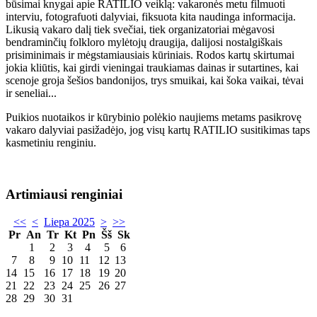
būsimai knygai apie RATILIO veiklą: vakaronės metu filmuoti
interviu, fotografuoti dalyviai, fiksuota kita naudinga informacija.
Likusią vakaro dalį tiek svečiai, tiek organizatoriai mėgavosi
bendraminčių folkloro mylėtojų draugija, dalijosi nostalgiškais
prisiminimais ir mėgstamiausiais kūriniais. Rodos kartų skirtumai
jokia kliūtis, kai girdi vieningai traukiamas dainas ir sutartines, kai
scenoje groja šešios bandonijos, trys smuikai, kai šoka vaikai, tėvai
ir seneliai...
Puikios nuotaikos ir kūrybinio polėkio naujiems metams pasikrovę
vakaro dalyviai pasižadėjo, jog visų kartų RATILIO susitikimas taps
kasmetiniu renginiu.
Artimiausi renginiai
<<
<
Liepa 2025
>
>>
Pr
An
Tr
Kt
Pn
Šš
Sk
1
2
3
4
5
6
7
8
9
10
11
12
13
14
15
16
17
18
19
20
21
22
23
24
25
26
27
28
29
30
31