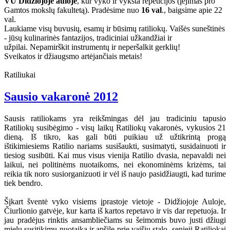
VU Didžiojoje auloje
, kur vyko ir vyksta repeticijos (įėjimas pro
Gamtos mokslų fakultetą). Pradėsime nuo
16 val
., baigsime apie 22
val.
Laukiame visų buvusių, esamų ir būsimų ratiliokų. Vaišės suneštinės
- jūsų kulinarinės fantazijos, tradiciniai užkandžiai ir
užpilai. Nepamirškit instrumentų ir neperšalkit gerklių!
Sveikatos ir džiaugsmo artėjančiais metais!
Ratiliukai
Sausio vakaronė 2012
Sausis ratiliokams yra reikšmingas dėl jau tradiciniu tapusio
Ratiliokų susibėgimo - visų laikų Ratiliokų vakaronės, vykusios 21
dieną. Iš tikro, kas gali būti puikiau už užtikrintą progą
ištikimiesiems Ratilio nariams susišaukti, susimatyti, susidainuoti ir
tiesiog susibūti. Kai mus visus vienija Ratilio dvasia, nepavaldi nei
laikui, nei politinėms nuotaikoms, nei ekonominėms krizėms, tai
reikia tik noro susiorganizuoti ir vėl iš naujo pasidžiaugti, kad turime
tiek bendro.
Šįkart šventė vyko visiems įprastoje vietoje - Didžiojoje Auloje,
Čiurlionio gatvėje, kur karta iš kartos repetavo ir vis dar repetuoja. Ir
jau pradėjus rinktis ansambliečiams su šeimomis buvo justi džiugi
mielų susitikimų nuotaika ir apšilę prie vaišių stalo, senieji Ratiliokai