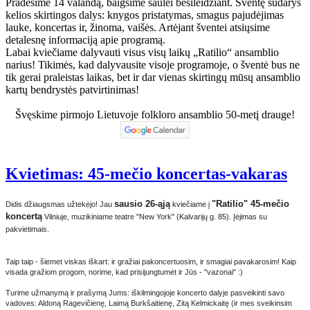
Pradėsime 14 valandą, baigsime saulei besileidžiant. Šventę sudarys
kelios skirtingos dalys: knygos pristatymas, smagus pajudėjimas
lauke, koncertas ir, žinoma, vaišės. Artėjant šventei atsiųsime
detalesnę informaciją apie programą.
Labai kviečiame dalyvauti visus visų laikų „Ratilio“ ansamblio
narius! Tikimės, kad dalyvausite visoje programoje, o šventė bus ne
tik gerai praleistas laikas, bet ir dar vienas skirtingų mūsų ansamblio
kartų bendrystės patvirtinimas!
Švęskime pirmojo Lietuvoje folkloro ansamblio 50-metį drauge!
Kvietimas: 45-mečio koncertas-vakaras
sausio 26-ąją
"Ratilio" 45-mečio
Didis džiaugsmas užtekėjo! Jau
kviečiame į
koncertą
Vilniuje, muzikiniame teatre "New York" (Kalvarijų g. 85). Įėjimas su
pakvietimais.
Taip taip - šiemet viskas iškart: ir gražiai pakoncertuosim, ir smagiai pavakarosim! Kaip
visada gražiom progom, norime, kad prisijungtumėt ir Jūs - "vazonai" :)
Turime užmanymą ir prašymą Jums: iškilmingojoje koncerto dalyje pasveikinti savo
vadoves: Aldoną Ragevičienę, Laimą Burkšaitienę, Zitą Kelmickaitę (ir mes sveikinsim