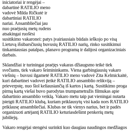
iniciatoriai ir rengėjai –
dabartinė RATILIO meno
vadovė Milda Ričkutė ir
dabartiniai RATILIO
nariai. Ansambliečiai jau
nuo praėjusių metų rudens
atsakingai ruošėsi
susitikimo vakaronei: patys įvairiausiais būdais ieškojo po visą
Lietuvą išsibarsčiusių buvusių RATILIO narių, rinko susitikimui
tinkamiausias patalpas, planavo programą ir dalijosi organizaciniais
darbais.
Sklandžiai ir turiningai praėjęs vakaras džiaugsmo teikė tiek
svečiams, tiek vakaro šeimininkams. Viena garbingiausių vakaro
viešnių – buvusi ilgametė RATILIO meno vadovė Zita Kelmickaitė,
kuri dabartinei vadovei įteikė RATILIO ansamblio relikviją –
prieverpstę, nuo šiol keliausiančią iš kartos į kartą. Susitikimo proga
pirmą kartą viešai buvo parodytas trumpametražis filmukas apie
dabartinio ansamblio veiklą. Vakaro metu taip pat vieningai nutarta
įsteigti RATILIO klubą, kuriam priklausytų visi kada nors RATILIO
priklausę ansambliečiai. Klubas ne tik vienys narius, bet ir padės
organizuoti artėjantį RATILIO keturiasdešimt penkerių metų
jubiliejų.
Vakaro rengėjai stengėsi surinkti kuo daugiau naudingos medžiagos