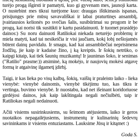
turėjo progą išgirsti ir pamatyti, kuo gi gyvenam mes, jaunoji karta.
O nustebint mes tikrai turėjome kuo: draugas ištikimasis ispanas,
prisijungęs prie mūsų savavališkai ir labai praturtinęs ansamblį,
įvairiausios kelionės po svečias šalis, susibūrimai su progom ir be
progų, kai norisi tik susitikti ir kartu pasidainuoti. Ir tuomet prasidėjo
dainos:) Su noru dainuoti Ratiliokai niekada neturėjo problemų ir
miela matyti, kad tai nesikeičia ir visi jaučiam, kokį lobį nešiojamės
būtent dainų pavidalu. Ir smagu, kad kai ansambliečiai neprisimena
žodžių, jie kaip ir kadaise žino, į ką kreiptis. Ir šokių netrūko, o
kaipgi kitaip, kai tiek šaunių muzikantų! Ir jaunimas šoko, ir senimas
("Ratilio" prasme:)) atsiminė, ką mokėjo, ir naujovių mokėsi atgavę
formą ir atgaivinę ilgametį įdirbį.
Taigi, ir kas lieka po visų kalbų, šokių, vaišių ir praleisto laiko - lieka
vienybė: vienybė dainomis, vienybė tikėjimu tuo, kas tikra ir
vertinga, buvimo vienybė. Ir nuostabu, kad net išeinant koridoriuose
girdėjosi dainos, juk kaip lakštingala negali nečiulbėti, taip ir
Ratiliokas negali nedainuoti.
Ačiū visiems susirinkusiems, su šeimom atėjusiems, laiko ir geros
nuotaikos nepagailėjusiems, instrumentų ir kulinarinių šedevrų
savininkams ir visiems entuziastams. Lauksime Jūsų ir kitąmet :)
Goda S.