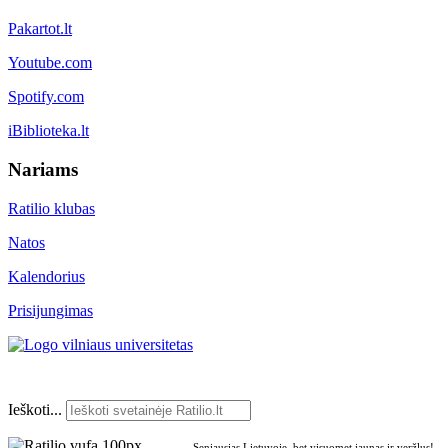
Pakartot.lt
Youtube.com
Spotify.com
iBiblioteka.lt
Nariams
Ratilio klubas
Natos
Kalendorius
Prisijungimas
Ieškoti...
Seniausias Lietuvoje, bet visuomet jaunas ir veržlus!