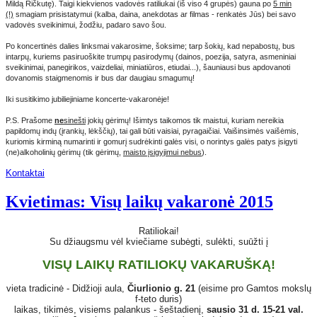
Mildą Ričkutę). Taigi kiekvienos vadovės ratiliukai (iš viso 4 grupės) gauna po
5 min
(!)
smagiam prisistatymui (kalba, daina, anekdotas ar filmas - renkatės Jūs) bei savo
vadovės sveikinimui, žodžiu, padaro savo šou.
Po koncertinės dalies linksmai vakarosime, šoksime; tarp šokių, kad nepabostų, bus
intarpų, kuriems pasiruoškite trumpų pasirodymų (dainos, poezija, satyra, asmeniniai
sveikinimai, panegirikos, vaizdeliai, miniatiūros, etiudai...), šauniausi bus apdovanoti
dovanomis staigmenomis ir bus dar daugiau smagumų!
Iki susitikimo jubiliejiniame koncerte-vakaronėje!
P.S. Prašome
ne
sinešti
jokių gėrimų! Išimtys taikomos tik maistui, kuriam nereikia
papildomų indų (įrankių, lėkščių), tai gali būti vaisiai, pyragaičiai. Vaišinsimės vaišėmis,
kuriomis kirminą numarinti ir gomurį sudrėkinti galės visi, o norintys galės patys įsigyti
(ne)alkoholinių gėrimų (tik gėrimų,
maisto įsigyjimui nebus
).
Kontaktai
Kvietimas: Visų laikų vakaronė 2015
Ratiliokai!
Su džiaugsmu vėl kviečiame subėgti, sulėkti, suūžti į
VISŲ LAIKŲ RATILIOKŲ VAKARUŠKĄ!
vieta tradicinė - Didžioji aula,
Čiurlionio g. 21
(eisime pro Gamtos mokslų
f-teto duris)
laikas, tikimės, visiems palankus - šeštadienį,
sausio 31 d. 15-21 val.