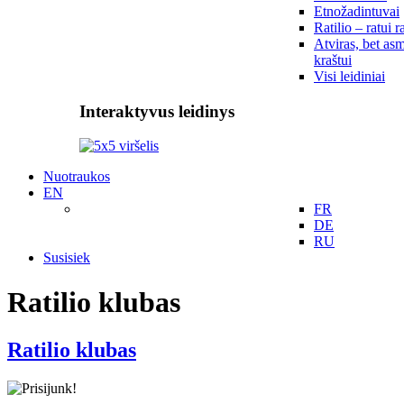
Etnožadintuvai
Ratilio – ratui r
Atviras, bet asm
kraštui
Visi leidiniai
Interaktyvus leidinys
Nuotraukos
EN
FR
DE
RU
Susisiek
Ratilio klubas
Ratilio klubas