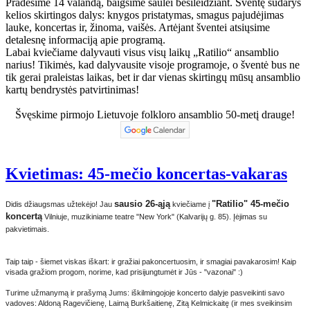
Pradėsime 14 valandą, baigsime saulei besileidžiant. Šventę sudarys
kelios skirtingos dalys: knygos pristatymas, smagus pajudėjimas
lauke, koncertas ir, žinoma, vaišės. Artėjant šventei atsiųsime
detalesnę informaciją apie programą.
Labai kviečiame dalyvauti visus visų laikų „Ratilio“ ansamblio
narius! Tikimės, kad dalyvausite visoje programoje, o šventė bus ne
tik gerai praleistas laikas, bet ir dar vienas skirtingų mūsų ansamblio
kartų bendrystės patvirtinimas!
Švęskime pirmojo Lietuvoje folkloro ansamblio 50-metį drauge!
Kvietimas: 45-mečio koncertas-vakaras
sausio 26-ąją
"Ratilio" 45-mečio
Didis džiaugsmas užtekėjo! Jau
kviečiame į
koncertą
Vilniuje, muzikiniame teatre "New York" (Kalvarijų g. 85). Įėjimas su
pakvietimais.
Taip taip - šiemet viskas iškart: ir gražiai pakoncertuosim, ir smagiai pavakarosim! Kaip
visada gražiom progom, norime, kad prisijungtumėt ir Jūs - "vazonai" :)
Turime užmanymą ir prašymą Jums: iškilmingojoje koncerto dalyje pasveikinti savo
vadoves: Aldoną Ragevičienę, Laimą Burkšaitienę, Zitą Kelmickaitę (ir mes sveikinsim