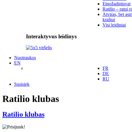
Etnožadintuvai
Ratilio – ratui r
Atviras, bet asm
kraštui
Visi leidiniai
Interaktyvus leidinys
Nuotraukos
EN
FR
DE
RU
Susisiek
Ratilio klubas
Ratilio klubas