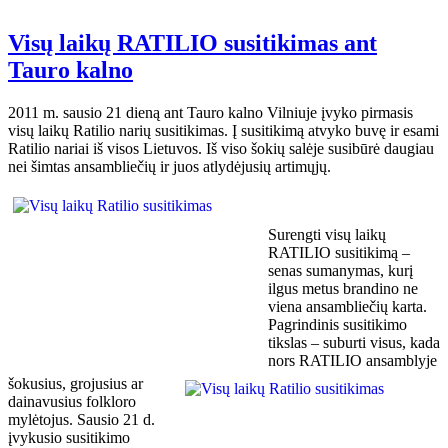
Visų laikų RATILIO susitikimas ant
Tauro kalno
2011 m. sausio 21 dieną ant Tauro kalno Vilniuje įvyko pirmasis
visų laikų Ratilio narių susitikimas. Į susitikimą atvyko buvę ir esami
Ratilio nariai iš visos Lietuvos. Iš viso šokių salėje susibūrė daugiau
nei šimtas ansambliečių ir juos atlydėjusių artimųjų.
Surengti visų laikų
RATILIO susitikimą –
senas sumanymas, kurį
ilgus metus brandino ne
viena ansambliečių karta.
Pagrindinis susitikimo
tikslas – suburti visus, kada
nors RATILIO ansamblyje
šokusius, grojusius ar
dainavusius folkloro
mylėtojus. Sausio 21 d.
įvykusio susitikimo