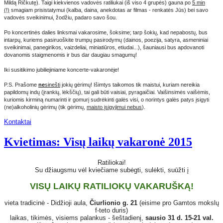
Mildą Ričkutę). Taigi kiekvienos vadovės ratiliukai (iš viso 4 grupės) gauna po
5 min
(!)
smagiam prisistatymui (kalba, daina, anekdotas ar filmas - renkatės Jūs) bei savo
vadovės sveikinimui, žodžiu, padaro savo šou.
Po koncertinės dalies linksmai vakarosime, šoksime; tarp šokių, kad nepabostų, bus
intarpų, kuriems pasiruoškite trumpų pasirodymų (dainos, poezija, satyra, asmeniniai
sveikinimai, panegirikos, vaizdeliai, miniatiūros, etiudai...), šauniausi bus apdovanoti
dovanomis staigmenomis ir bus dar daugiau smagumų!
Iki susitikimo jubiliejiniame koncerte-vakaronėje!
P.S. Prašome
ne
sinešti
jokių gėrimų! Išimtys taikomos tik maistui, kuriam nereikia
papildomų indų (įrankių, lėkščių), tai gali būti vaisiai, pyragaičiai. Vaišinsimės vaišėmis,
kuriomis kirminą numarinti ir gomurį sudrėkinti galės visi, o norintys galės patys įsigyti
(ne)alkoholinių gėrimų (tik gėrimų,
maisto įsigyjimui nebus
).
Kontaktai
Kvietimas: Visų laikų vakaronė 2015
Ratiliokai!
Su džiaugsmu vėl kviečiame subėgti, sulėkti, suūžti į
VISŲ LAIKŲ RATILIOKŲ VAKARUŠKĄ!
vieta tradicinė - Didžioji aula,
Čiurlionio g. 21
(eisime pro Gamtos mokslų
f-teto duris)
laikas, tikimės, visiems palankus - šeštadienį,
sausio 31 d. 15-21 val.