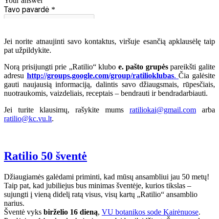
Jei norite atnaujinti savo kontaktus, viršuje esančią apklausėlę taip
pat užpildykite.
Norą prisijungti prie „Ratilio“ klubo
e. pašto grupės
pareikšti galite
adresu
http://groups.google.com/group/ratilioklubas
.
Čia galėsite
gauti naujausią informaciją, dalintis savo džiaugsmais, rūpesčiais,
nuotraukomis, vaizdeliais, receptais – bendrauti ir bendradarbiauti.
Jei turite klausimų, rašykite mums
ratiliokai@gmail.com
arba
ratilio@kc.vu.lt
.
Ratilio 50 šventė
Džiaugiamės galėdami priminti, kad mūsų ansambliui jau 50 metų!
Taip pat, kad jubiliejus bus minimas šventėje, kurios tikslas –
sujungti į vieną didelį ratą visus, visų kartų „Ratilio“ ansamblio
narius.
Šventė vyks
birželio 16 dieną
,
VU botanikos sode Kairėnuose
.