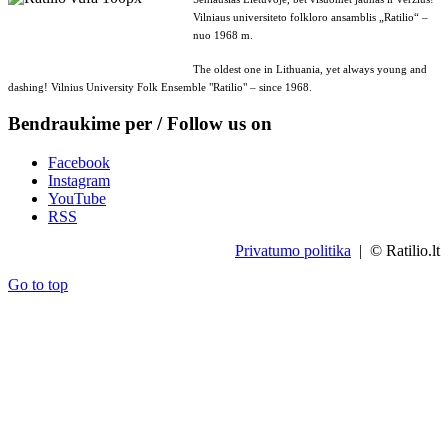
Vilniaus universiteto folkloro ansamblis „Ratilio“ –
nuo 1968 m.
The oldest one in Lithuania, yet always young and
dashing! Vilnius University Folk Ensemble "Ratilio" – since 1968.
Bendraukime per / Follow us on
Facebook
Instagram
YouTube
RSS
Privatumo politika
| © Ratilio.lt
Go to top