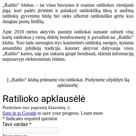
„Ratilio“ klubas – tai visus buvusius ir esamus ratiliokus vienijanti
jėga, kuri padės įtvirtinti ir palaikyti ratiliokišką tikrų ir amžinų
ratiliokų gyvenimo būdą bei sieks užkrėsti ratiliokišku gėriu kuo
daugiau jaunų širdžių.
Apie 2010 metus aktyvūs jaunieji ratiliokai sumanė suburti visų
kartų ratiliokus į vieną didelę bendruomenę ir pavadinti tai „Ratilio“
klubu. Nuo tada surengtos trys kasmetinės ratiliokų sueigos, tęsiama
ansamblio jubiliejų tradicija, kuomet aktyviai dalyvauja visos
„Ratilio“ kartos, taip pat sukurta grupė bendrauti, skleisti informaciją
tarpusavyje elektroniniais būdais.
Į „Ratilio“ klubą priimami visi ratiliokai. Prašytume užpildyti šią
apklausėlę: