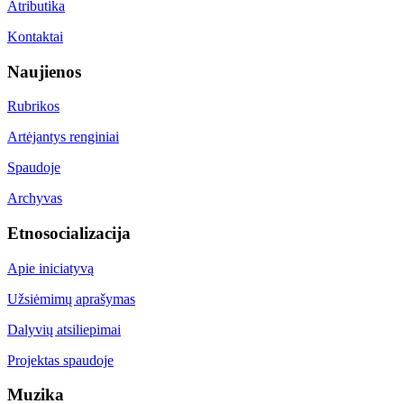
Atributika
Kontaktai
Naujienos
Rubrikos
Artėjantys renginiai
Spaudoje
Archyvas
Etnosocializacija
Apie iniciatyvą
Užsiėmimų aprašymas
Dalyvių atsiliepimai
Projektas spaudoje
Muzika