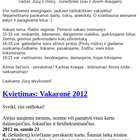
vaišės Jūsų ir mūsų - suneštinės (sau ir dviem draugam)
Visi ruošiamės energingam, jaukiam ratiliokiškam vakarėliui!
Nepamirštame pasikartoti dainų, šokių, anekdotų. O svarbiausia ateiname
patys ir paraginame kitus :)
Vakaro tema: Ratilio regionai. Primesti vakaro metmenys:
15-16 val. renkamės, labinamės, dangstome stalelius, gurkšnojame šiltus
žiemos gėrimus perkrimsdami kokį užkrimtuką.
16-18 val. galandame savo aštrius protus (Protų mūšis) ir giedame-
suokiame-čiulbame, šokame, pasakojame, žodžiu, vieni kitus
linksminame.
18-21 val. vaišinamės, bendraujame, dainuojame, kojas kilnojame.
Aštrus liežuvis - privalumas! Karštas kraujas - būtinumas! Atvira širdis -
siekiamumas!
Laukiame Jūsų atvykstant!
Kvietimas: Vakaronė 2012
Sveiki, visi ratiliokai!
Atėjus naujiems metams, norime vėl pamatyti visus kartu
dainuojančius, šokančius ir besilinksminančius.
2012 m. sausio 21
d.
(šeštadienį) kviečiame pavakaroti kartu. Šauniai laiką leisime