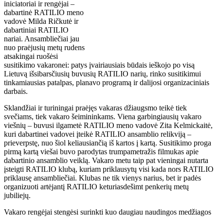
iniciatoriai ir rengėjai –
dabartinė RATILIO meno
vadovė Milda Ričkutė ir
dabartiniai RATILIO
nariai. Ansambliečiai jau
nuo praėjusių metų rudens
atsakingai ruošėsi
susitikimo vakaronei: patys įvairiausiais būdais ieškojo po visą
Lietuvą išsibarsčiusių buvusių RATILIO narių, rinko susitikimui
tinkamiausias patalpas, planavo programą ir dalijosi organizaciniais
darbais.
Sklandžiai ir turiningai praėjęs vakaras džiaugsmo teikė tiek
svečiams, tiek vakaro šeimininkams. Viena garbingiausių vakaro
viešnių – buvusi ilgametė RATILIO meno vadovė Zita Kelmickaitė,
kuri dabartinei vadovei įteikė RATILIO ansamblio relikviją –
prieverpstę, nuo šiol keliausiančią iš kartos į kartą. Susitikimo proga
pirmą kartą viešai buvo parodytas trumpametražis filmukas apie
dabartinio ansamblio veiklą. Vakaro metu taip pat vieningai nutarta
įsteigti RATILIO klubą, kuriam priklausytų visi kada nors RATILIO
priklausę ansambliečiai. Klubas ne tik vienys narius, bet ir padės
organizuoti artėjantį RATILIO keturiasdešimt penkerių metų
jubiliejų.
Vakaro rengėjai stengėsi surinkti kuo daugiau naudingos medžiagos