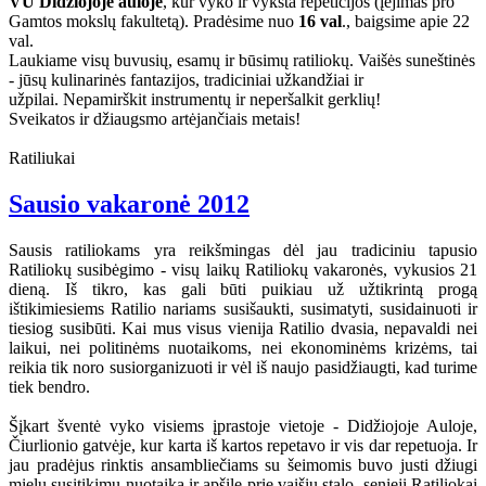
VU Didžiojoje auloje
, kur vyko ir vyksta repeticijos (įėjimas pro
Gamtos mokslų fakultetą). Pradėsime nuo
16 val
., baigsime apie 22
val.
Laukiame visų buvusių, esamų ir būsimų ratiliokų. Vaišės suneštinės
- jūsų kulinarinės fantazijos, tradiciniai užkandžiai ir
užpilai. Nepamirškit instrumentų ir neperšalkit gerklių!
Sveikatos ir džiaugsmo artėjančiais metais!
Ratiliukai
Sausio vakaronė 2012
Sausis ratiliokams yra reikšmingas dėl jau tradiciniu tapusio
Ratiliokų susibėgimo - visų laikų Ratiliokų vakaronės, vykusios 21
dieną. Iš tikro, kas gali būti puikiau už užtikrintą progą
ištikimiesiems Ratilio nariams susišaukti, susimatyti, susidainuoti ir
tiesiog susibūti. Kai mus visus vienija Ratilio dvasia, nepavaldi nei
laikui, nei politinėms nuotaikoms, nei ekonominėms krizėms, tai
reikia tik noro susiorganizuoti ir vėl iš naujo pasidžiaugti, kad turime
tiek bendro.
Šįkart šventė vyko visiems įprastoje vietoje - Didžiojoje Auloje,
Čiurlionio gatvėje, kur karta iš kartos repetavo ir vis dar repetuoja. Ir
jau pradėjus rinktis ansambliečiams su šeimomis buvo justi džiugi
mielų susitikimų nuotaika ir apšilę prie vaišių stalo, senieji Ratiliokai