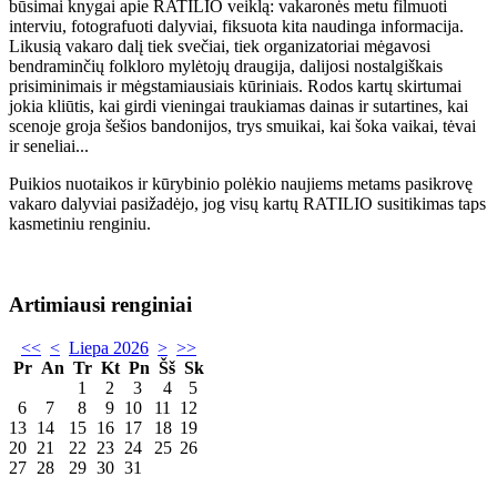
būsimai knygai apie RATILIO veiklą: vakaronės metu filmuoti
interviu, fotografuoti dalyviai, fiksuota kita naudinga informacija.
Likusią vakaro dalį tiek svečiai, tiek organizatoriai mėgavosi
bendraminčių folkloro mylėtojų draugija, dalijosi nostalgiškais
prisiminimais ir mėgstamiausiais kūriniais. Rodos kartų skirtumai
jokia kliūtis, kai girdi vieningai traukiamas dainas ir sutartines, kai
scenoje groja šešios bandonijos, trys smuikai, kai šoka vaikai, tėvai
ir seneliai...
Puikios nuotaikos ir kūrybinio polėkio naujiems metams pasikrovę
vakaro dalyviai pasižadėjo, jog visų kartų RATILIO susitikimas taps
kasmetiniu renginiu.
Artimiausi renginiai
<<
<
Liepa 2026
>
>>
Pr
An
Tr
Kt
Pn
Šš
Sk
1
2
3
4
5
6
7
8
9
10
11
12
13
14
15
16
17
18
19
20
21
22
23
24
25
26
27
28
29
30
31