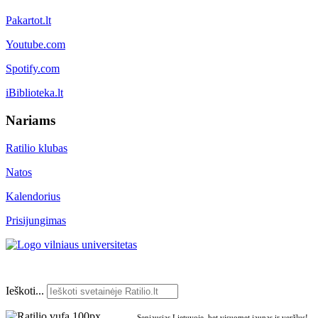
Pakartot.lt
Youtube.com
Spotify.com
iBiblioteka.lt
Nariams
Ratilio klubas
Natos
Kalendorius
Prisijungimas
Ieškoti...
Seniausias Lietuvoje, bet visuomet jaunas ir veržlus!