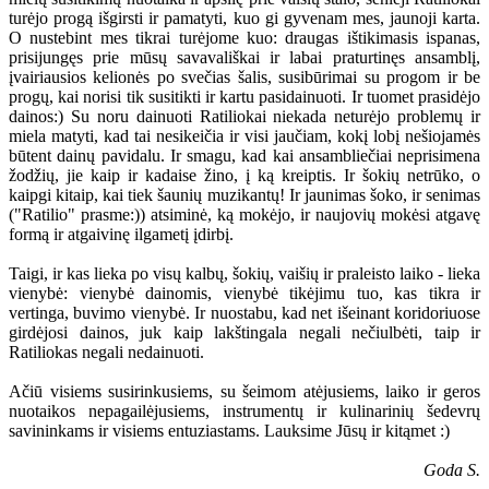
turėjo progą išgirsti ir pamatyti, kuo gi gyvenam mes, jaunoji karta.
O nustebint mes tikrai turėjome kuo: draugas ištikimasis ispanas,
prisijungęs prie mūsų savavališkai ir labai praturtinęs ansamblį,
įvairiausios kelionės po svečias šalis, susibūrimai su progom ir be
progų, kai norisi tik susitikti ir kartu pasidainuoti. Ir tuomet prasidėjo
dainos:) Su noru dainuoti Ratiliokai niekada neturėjo problemų ir
miela matyti, kad tai nesikeičia ir visi jaučiam, kokį lobį nešiojamės
būtent dainų pavidalu. Ir smagu, kad kai ansambliečiai neprisimena
žodžių, jie kaip ir kadaise žino, į ką kreiptis. Ir šokių netrūko, o
kaipgi kitaip, kai tiek šaunių muzikantų! Ir jaunimas šoko, ir senimas
("Ratilio" prasme:)) atsiminė, ką mokėjo, ir naujovių mokėsi atgavę
formą ir atgaivinę ilgametį įdirbį.
Taigi, ir kas lieka po visų kalbų, šokių, vaišių ir praleisto laiko - lieka
vienybė: vienybė dainomis, vienybė tikėjimu tuo, kas tikra ir
vertinga, buvimo vienybė. Ir nuostabu, kad net išeinant koridoriuose
girdėjosi dainos, juk kaip lakštingala negali nečiulbėti, taip ir
Ratiliokas negali nedainuoti.
Ačiū visiems susirinkusiems, su šeimom atėjusiems, laiko ir geros
nuotaikos nepagailėjusiems, instrumentų ir kulinarinių šedevrų
savininkams ir visiems entuziastams. Lauksime Jūsų ir kitąmet :)
Goda S.