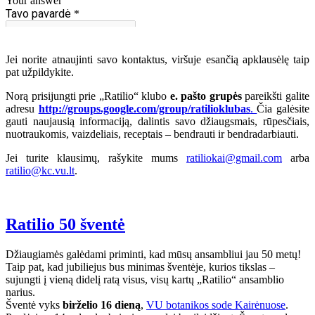
Jei norite atnaujinti savo kontaktus, viršuje esančią apklausėlę taip
pat užpildykite.
Norą prisijungti prie „Ratilio“ klubo
e. pašto grupės
pareikšti galite
adresu
http://groups.google.com/group/ratilioklubas
.
Čia galėsite
gauti naujausią informaciją, dalintis savo džiaugsmais, rūpesčiais,
nuotraukomis, vaizdeliais, receptais – bendrauti ir bendradarbiauti.
Jei turite klausimų, rašykite mums
ratiliokai@gmail.com
arba
ratilio@kc.vu.lt
.
Ratilio 50 šventė
Džiaugiamės galėdami priminti, kad mūsų ansambliui jau 50 metų!
Taip pat, kad jubiliejus bus minimas šventėje, kurios tikslas –
sujungti į vieną didelį ratą visus, visų kartų „Ratilio“ ansamblio
narius.
Šventė vyks
birželio 16 dieną
,
VU botanikos sode Kairėnuose
.