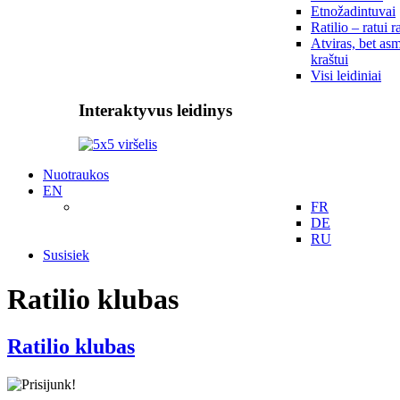
Etnožadintuvai
Ratilio – ratui r
Atviras, bet asm
kraštui
Visi leidiniai
Interaktyvus leidinys
Nuotraukos
EN
FR
DE
RU
Susisiek
Ratilio klubas
Ratilio klubas