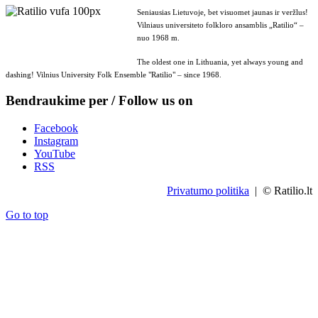
Seniausias Lietuvoje, bet visuomet jaunas ir veržlus!
Vilniaus universiteto folkloro ansamblis „Ratilio“ –
nuo 1968 m.
The oldest one in Lithuania, yet always young and
dashing! Vilnius University Folk Ensemble "Ratilio" – since 1968.
Bendraukime per / Follow us on
Facebook
Instagram
YouTube
RSS
Privatumo politika
| © Ratilio.lt
Go to top