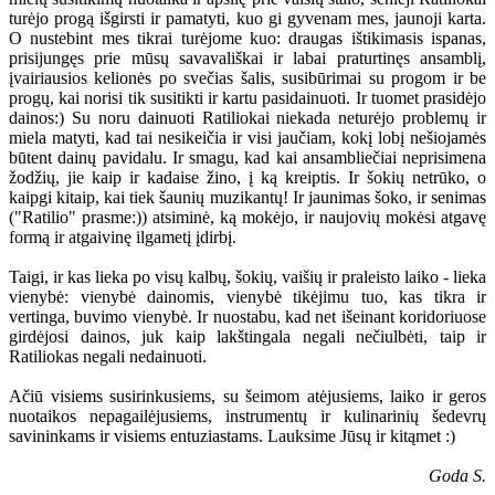
turėjo progą išgirsti ir pamatyti, kuo gi gyvenam mes, jaunoji karta.
O nustebint mes tikrai turėjome kuo: draugas ištikimasis ispanas,
prisijungęs prie mūsų savavališkai ir labai praturtinęs ansamblį,
įvairiausios kelionės po svečias šalis, susibūrimai su progom ir be
progų, kai norisi tik susitikti ir kartu pasidainuoti. Ir tuomet prasidėjo
dainos:) Su noru dainuoti Ratiliokai niekada neturėjo problemų ir
miela matyti, kad tai nesikeičia ir visi jaučiam, kokį lobį nešiojamės
būtent dainų pavidalu. Ir smagu, kad kai ansambliečiai neprisimena
žodžių, jie kaip ir kadaise žino, į ką kreiptis. Ir šokių netrūko, o
kaipgi kitaip, kai tiek šaunių muzikantų! Ir jaunimas šoko, ir senimas
("Ratilio" prasme:)) atsiminė, ką mokėjo, ir naujovių mokėsi atgavę
formą ir atgaivinę ilgametį įdirbį.
Taigi, ir kas lieka po visų kalbų, šokių, vaišių ir praleisto laiko - lieka
vienybė: vienybė dainomis, vienybė tikėjimu tuo, kas tikra ir
vertinga, buvimo vienybė. Ir nuostabu, kad net išeinant koridoriuose
girdėjosi dainos, juk kaip lakštingala negali nečiulbėti, taip ir
Ratiliokas negali nedainuoti.
Ačiū visiems susirinkusiems, su šeimom atėjusiems, laiko ir geros
nuotaikos nepagailėjusiems, instrumentų ir kulinarinių šedevrų
savininkams ir visiems entuziastams. Lauksime Jūsų ir kitąmet :)
Goda S.