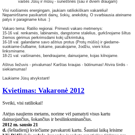
vaišės Jūsų ir mūsų - suneštinės (sau ir dviem draugam)
Visi ruošiamės energingam, jaukiam ratiliokiškam vakarėliui!
Nepamirštame pasikartoti dainų, šokių, anekdotų. O svarbiausia ateiname
patys ir paraginame kitus :)
Vakaro tema: Ratilio regionai. Primesti vakaro metmenys:
15-16 val. renkamės, labinamės, dangstome stalelius, gurkšnojame šiltus
žiemos gėrimus perkrimsdami kokį užkrimtuką.
16-18 val. galandame savo aštrius protus (Protų mūšis) ir giedame-
suokiame-čiulbame, šokame, pasakojame, žodžiu, vieni kitus
linksminame.
18-21 val. vaišinamės, bendraujame, dainuojame, kojas kilnojame.
Aštrus liežuvis - privalumas! Karštas kraujas - būtinumas! Atvira širdis -
siekiamumas!
Laukiame Jūsų atvykstant!
Kvietimas: Vakaronė 2012
Sveiki, visi ratiliokai!
Atėjus naujiems metams, norime vėl pamatyti visus kartu
dainuojančius, šokančius ir besilinksminančius.
2012 m. sausio 21
d.
(šeštadienį) kviečiame pavakaroti kartu. Šauniai laiką leisime