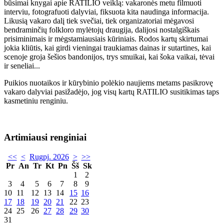
būsimai knygai apie RATILIO veiklą: vakaronės metu filmuoti
interviu, fotografuoti dalyviai, fiksuota kita naudinga informacija.
Likusią vakaro dalį tiek svečiai, tiek organizatoriai mėgavosi
bendraminčių folkloro mylėtojų draugija, dalijosi nostalgiškais
prisiminimais ir mėgstamiausiais kūriniais. Rodos kartų skirtumai
jokia kliūtis, kai girdi vieningai traukiamas dainas ir sutartines, kai
scenoje groja šešios bandonijos, trys smuikai, kai šoka vaikai, tėvai
ir seneliai...
Puikios nuotaikos ir kūrybinio polėkio naujiems metams pasikrovę
vakaro dalyviai pasižadėjo, jog visų kartų RATILIO susitikimas taps
kasmetiniu renginiu.
Artimiausi renginiai
<<
<
Rugpj. 2026
>
>>
Pr
An
Tr
Kt
Pn
Šš
Sk
1
2
3
4
5
6
7
8
9
10
11
12
13
14
15
16
17
18
19
20
21
22
23
24
25
26
27
28
29
30
31