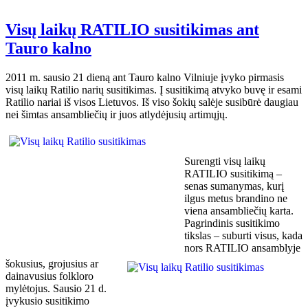
Visų laikų RATILIO susitikimas ant
Tauro kalno
2011 m. sausio 21 dieną ant Tauro kalno Vilniuje įvyko pirmasis
visų laikų Ratilio narių susitikimas. Į susitikimą atvyko buvę ir esami
Ratilio nariai iš visos Lietuvos. Iš viso šokių salėje susibūrė daugiau
nei šimtas ansambliečių ir juos atlydėjusių artimųjų.
Surengti visų laikų
RATILIO susitikimą –
senas sumanymas, kurį
ilgus metus brandino ne
viena ansambliečių karta.
Pagrindinis susitikimo
tikslas – suburti visus, kada
nors RATILIO ansamblyje
šokusius, grojusius ar
dainavusius folkloro
mylėtojus. Sausio 21 d.
įvykusio susitikimo