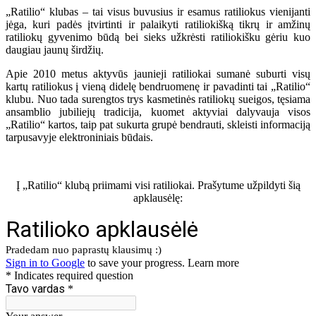
„Ratilio“ klubas – tai visus buvusius ir esamus ratiliokus vienijanti
jėga, kuri padės įtvirtinti ir palaikyti ratiliokišką tikrų ir amžinų
ratiliokų gyvenimo būdą bei sieks užkrėsti ratiliokišku gėriu kuo
daugiau jaunų širdžių.
Apie 2010 metus aktyvūs jaunieji ratiliokai sumanė suburti visų
kartų ratiliokus į vieną didelę bendruomenę ir pavadinti tai „Ratilio“
klubu. Nuo tada surengtos trys kasmetinės ratiliokų sueigos, tęsiama
ansamblio jubiliejų tradicija, kuomet aktyviai dalyvauja visos
„Ratilio“ kartos, taip pat sukurta grupė bendrauti, skleisti informaciją
tarpusavyje elektroniniais būdais.
Į „Ratilio“ klubą priimami visi ratiliokai. Prašytume užpildyti šią
apklausėlę: