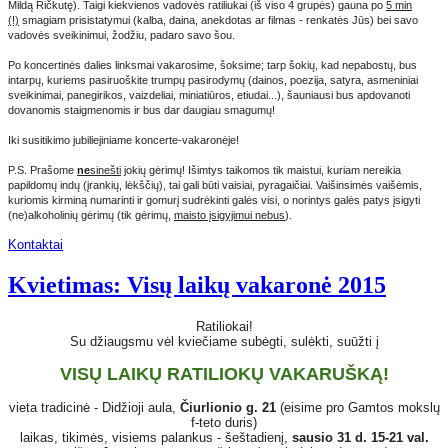
Mildą Ričkutę). Taigi kiekvienos vadovės ratiliukai (iš viso 4 grupės) gauna po
5 min
(!)
smagiam prisistatymui (kalba, daina, anekdotas ar filmas - renkatės Jūs) bei savo
vadovės sveikinimui, žodžiu, padaro savo šou.
Po koncertinės dalies linksmai vakarosime, šoksime; tarp šokių, kad nepabostų, bus
intarpų, kuriems pasiruoškite trumpų pasirodymų (dainos, poezija, satyra, asmeniniai
sveikinimai, panegirikos, vaizdeliai, miniatiūros, etiudai...), šauniausi bus apdovanoti
dovanomis staigmenomis ir bus dar daugiau smagumų!
Iki susitikimo jubiliejiniame koncerte-vakaronėje!
P.S. Prašome
ne
sinešti
jokių gėrimų! Išimtys taikomos tik maistui, kuriam nereikia
papildomų indų (įrankių, lėkščių), tai gali būti vaisiai, pyragaičiai. Vaišinsimės vaišėmis,
kuriomis kirminą numarinti ir gomurį sudrėkinti galės visi, o norintys galės patys įsigyti
(ne)alkoholinių gėrimų (tik gėrimų,
maisto įsigyjimui nebus
).
Kontaktai
Kvietimas: Visų laikų vakaronė 2015
Ratiliokai!
Su džiaugsmu vėl kviečiame subėgti, sulėkti, suūžti į
VISŲ LAIKŲ RATILIOKŲ VAKARUŠKĄ!
vieta tradicinė - Didžioji aula,
Čiurlionio g. 21
(eisime pro Gamtos mokslų
f-teto duris)
laikas, tikimės, visiems palankus - šeštadienį,
sausio 31 d. 15-21 val.