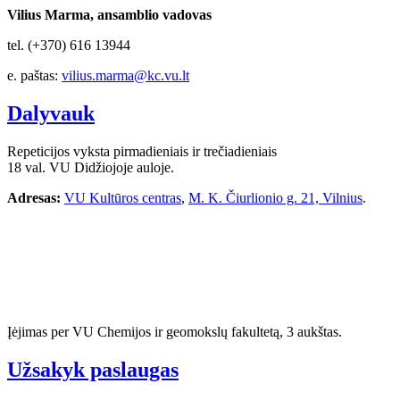
Vilius Marma, ansamblio vadovas
tel. (+370) 616 13944
e. paštas:
vilius.marma@kc.vu.lt
Dalyvauk
Repeticijos vyksta pirmadieniais ir trečiadieniais
18 val. VU Didžiojoje auloje.
Adresas:
VU Kultūros centras
,
M. K. Čiurlionio g. 21, Vilnius
.
Įėjimas per VU Chemijos ir geomokslų fakultetą, 3 aukštas.
Užsakyk paslaugas