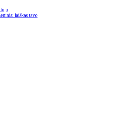
atujo
eninis: laiškas tavo