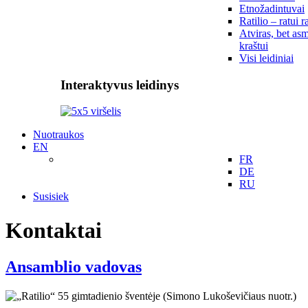
Etnožadintuvai
Ratilio – ratui r
Atviras, bet asm
kraštui
Visi leidiniai
Interaktyvus leidinys
Nuotraukos
EN
FR
DE
RU
Susisiek
Kontaktai
Ansamblio vadovas