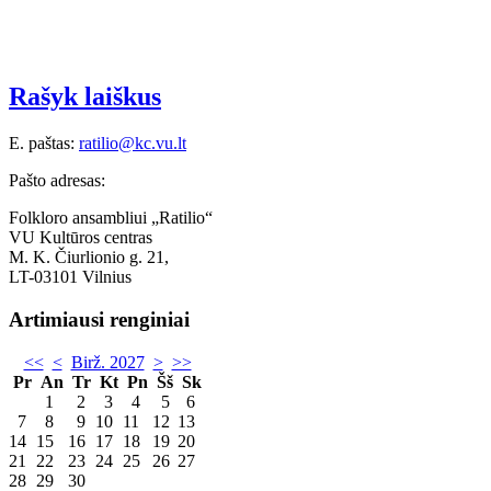
Rašyk laiškus
E. paštas:
ratilio@kc.vu.lt
Pašto adresas:
Folkloro ansambliui „Ratilio“
VU Kultūros centras
M. K. Čiurlionio g. 21,
LT-03101 Vilnius
Artimiausi renginiai
<<
<
Birž. 2027
>
>>
Pr
An
Tr
Kt
Pn
Šš
Sk
1
2
3
4
5
6
7
8
9
10
11
12
13
14
15
16
17
18
19
20
21
22
23
24
25
26
27
28
29
30