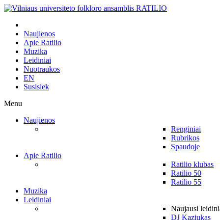
Naujienos
Apie Ratilio
Muzika
Leidiniai
Nuotraukos
EN
Susisiek
Menu
Naujienos
Renginiai
Rubrikos
Spaudoje
Apie Ratilio
Ratilio klubas
Ratilio 50
Ratilio 55
Muzika
Leidiniai
Naujausi leidini
DJ Kaziukas