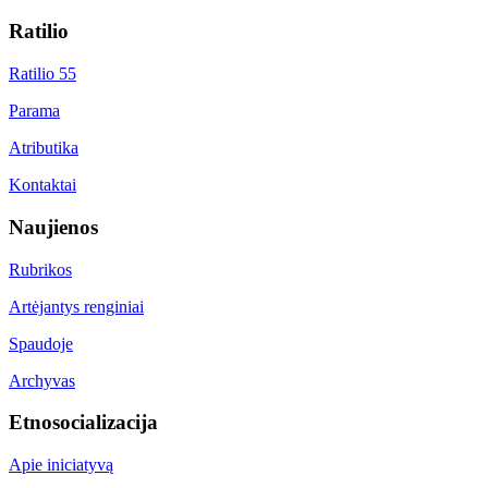
Ratilio
Ratilio 55
Parama
Atributika
Kontaktai
Naujienos
Rubrikos
Artėjantys renginiai
Spaudoje
Archyvas
Etnosocializacija
Apie iniciatyvą