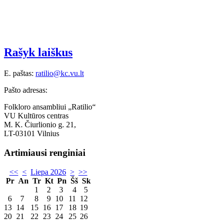
Rašyk laiškus
E. paštas:
ratilio@kc.vu.lt
Pašto adresas:
Folkloro ansambliui „Ratilio“
VU Kultūros centras
M. K. Čiurlionio g. 21,
LT-03101 Vilnius
Artimiausi renginiai
<<
<
Liepa 2026
>
>>
Pr
An
Tr
Kt
Pn
Šš
Sk
1
2
3
4
5
6
7
8
9
10
11
12
13
14
15
16
17
18
19
20
21
22
23
24
25
26