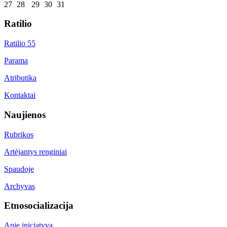
27
28
29
30
31
Ratilio
Ratilio 55
Parama
Atributika
Kontaktai
Naujienos
Rubrikos
Artėjantys renginiai
Spaudoje
Archyvas
Etnosocializacija
Apie iniciatyvą