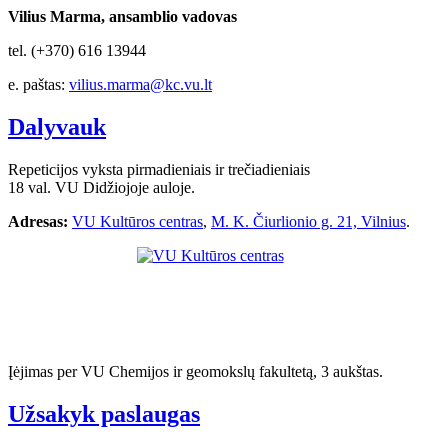
Vilius Marma, ansamblio vadovas
tel. (+370) 616 13944
e. paštas:
vilius.marma@kc.vu.lt
Dalyvauk
Repeticijos vyksta pirmadieniais ir trečiadieniais
18 val. VU Didžiojoje auloje.
Adresas:
VU Kultūros centras
,
M. K. Čiurlionio g. 21, Vilnius
.
Įėjimas per VU Chemijos ir geomokslų fakultetą, 3 aukštas.
Užsakyk paslaugas