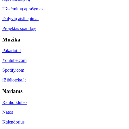
Užsiėmimų aprašymas
Dalyvių atsiliepimai
Projektas spaudoje
Muzika
Pakartot.lt
Youtube.com
Spotify.com
iBiblioteka.lt
Nariams
Ratilio klubas
Natos
Kalendorius