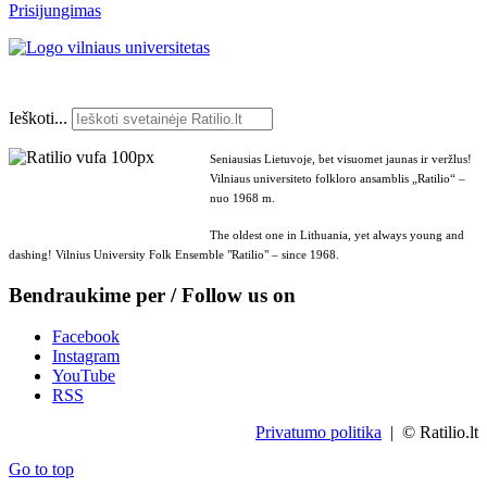
Prisijungimas
Ieškoti...
Seniausias Lietuvoje, bet visuomet jaunas ir veržlus!
Vilniaus universiteto folkloro ansamblis „Ratilio“ –
nuo 1968 m.
The oldest one in Lithuania, yet always young and
dashing! Vilnius University Folk Ensemble "Ratilio" – since 1968.
Bendraukime per / Follow us on
Facebook
Instagram
YouTube
RSS
Privatumo politika
| © Ratilio.lt
Go to top