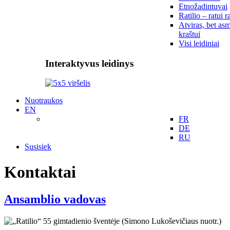
Etnožadintuvai
Ratilio – ratui r
Atviras, bet asm
kraštui
Visi leidiniai
Interaktyvus leidinys
Nuotraukos
EN
FR
DE
RU
Susisiek
Kontaktai
Ansamblio vadovas