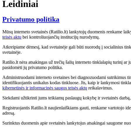
Leidiniai
Privatumo politika
Mūsų interneto svetainės (Ratilio.lt) lankytojų duomenis renkame lai
teisės aktų
bei kontroliuojančių institucijų nurodymų.
Atkreipiame dėmesį, kad svetainėje gali būti nuorodų į socialinius tinkl
svetainėje.
Ratilio.lt nėra atsakingas už trečių šalių interneto tinklalapių turinį a
pasidomėti jų privatumo politika.
Administruodami interneto svetaines bei diagnozuodami sutrikimus tink
identifikuojantis unikalus kodas tinkluose. Jis, kaip ir lankymosi tink
kibernetinės ir informacinės saugos teisės aktų
reikalavimus.
Siekdami užtikrinti jums teikiamų paslaugų kokybę ir svetainės darb
Registruojantis Ratilio.lt naujienlaiškiams gauti, renkame vartotojo ide
adresą.
Surinktus duomenis apie svetainės lankytojus atsakingai saugome nuo 