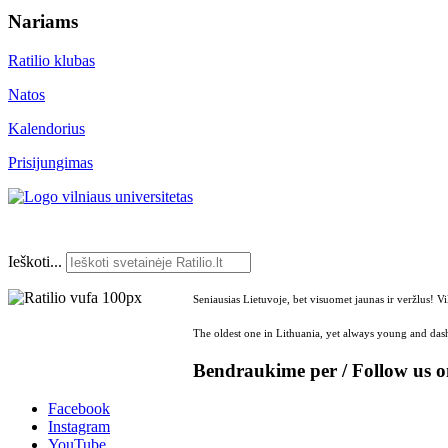
Nariams
Ratilio klubas
Natos
Kalendorius
Prisijungimas
Ieškoti...
Seniausias Lietuvoje, bet visuomet jaunas ir veržlus! V
The oldest one in Lithuania, yet always young and dash
Bendraukime per / Follow us 
Facebook
Instagram
YouTube