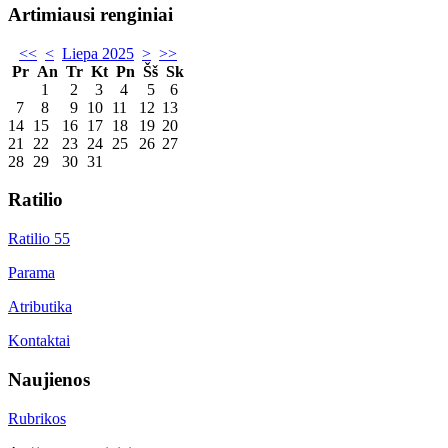
Artimiausi renginiai
<<
<
Liepa 2025
>
>>
Pr
An
Tr
Kt
Pn
Šš
Sk
1
2
3
4
5
6
7
8
9
10
11
12
13
14
15
16
17
18
19
20
21
22
23
24
25
26
27
28
29
30
31
Ratilio
Ratilio 55
Parama
Atributika
Kontaktai
Naujienos
Rubrikos