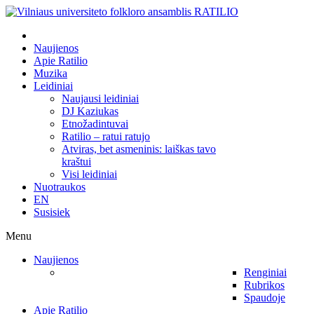
Naujienos
Apie Ratilio
Muzika
Leidiniai
Naujausi leidiniai
DJ Kaziukas
Etnožadintuvai
Ratilio – ratui ratujo
Atviras, bet asmeninis: laiškas tavo
kraštui
Visi leidiniai
Nuotraukos
EN
Susisiek
Menu
Naujienos
Renginiai
Rubrikos
Spaudoje
Apie Ratilio