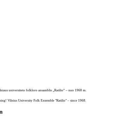
ilniaus universiteto folkloro ansamblis „Ratilio“ – nuo 1968 m.
ing! Vilnius University Folk Ensemble "Ratilio" – since 1968.
on