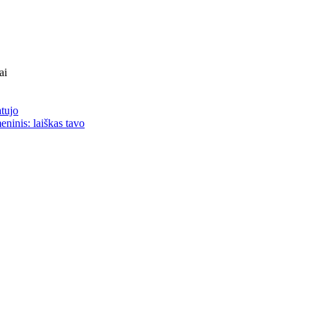
ai
atujo
eninis: laiškas tavo