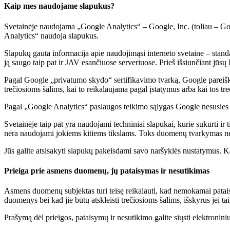
Kaip mes naudojame slapukus?
Svetainėje naudojama „Google Analytics“ – Google, Inc. (toliau – Goog
Analytics“ naudoja slapukus.
Slapukų gauta informacija apie naudojimąsi interneto svetaine – stand
ją saugo taip pat ir JAV esančiuose serveriuose. Prieš išsiunčiant jūsų
Pagal Google „privatumo skydo“ sertifikavimo tvarką, Google pareiški
trečiosioms šalims, kai to reikalaujama pagal įstatymus arba kai tos tr
Pagal „Google Analytics“ paslaugos teikimo sąlygas Google nesusies 
Svetainėje taip pat yra naudojami techniniai slapukai, kurie sukurti ir
nėra naudojami jokiems kitiems tikslams. Toks duomenų tvarkymas neleidž
Jūs galite atsisakyti slapukų pakeisdami savo naršyklės nustatymus. Ka
Prieiga prie asmens duomenų, jų pataisymas ir nesutikimas
Asmens duomenų subjektas turi teisę reikalauti, kad nemokamai patai
duomenys bei kad jie būtų atskleisti trečiosioms šalims, išskyrus jei t
Prašymą dėl prieigos, pataisymų ir nesutikimo galite siųsti elektronin