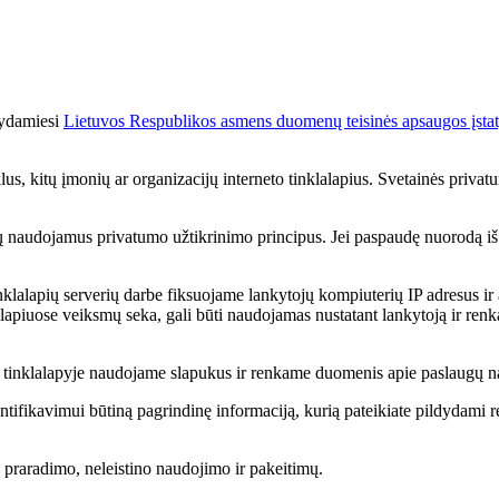
kydamiesi
Lietuvos Respublikos asmens duomenų teisinės apsaugos įst
us, kitų įmonių ar organizacijų interneto tinklalapius. Svetainės privatum
r jų naudojamus privatumo užtikrinimo principus. Jei paspaudę nuorodą iš Ra
lalapių serverių darbe fiksuojame lankytojų kompiuterių IP adresus ir 
lalapiuose veiksmų seka, gali būti naudojamas nustatant lankytoją ir renka
ą, tinklalapyje naudojame slapukus ir renkame duomenis apie paslaugų 
ntifikavimui būtiną pagrindinę informaciją, kurią pateikiate pildydami reg
praradimo, neleistino naudojimo ir pakeitimų.