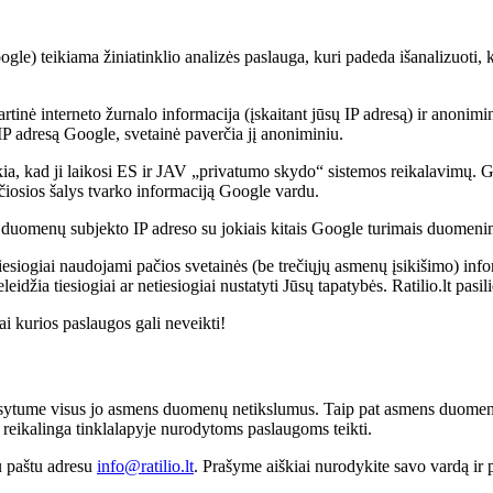
le) teikiama žiniatinklio analizės paslauga, kuri padeda išanalizuoti, 
artinė interneto žurnalo informacija (įskaitant jūsų IP adresą) ir anoni
 IP adresą Google, svetainė paverčia jį anoniminiu.
a, kad ji laikosi ES ir JAV „privatumo skydo“ sistemos reikalavimų. G
ečiosios šalys tvarko informaciją Google vardu.
duomenų subjekto IP adreso su jokiais kitais Google turimais duomeni
 tiesiogiai naudojami pačios svetainės (be trečiųjų asmenų įsikišimo) inf
ia tiesiogiai ar netiesiogiai nustatyti Jūsų tapatybės. Ratilio.lt pasili
i kurios paslaugos gali neveikti!
sytume visus jo asmens duomenų netikslumus. Taip pat asmens duomenų s
ai reikalinga tinklalapyje nurodytoms paslaugoms teikti.
iu paštu adresu
info@ratilio.lt
. Prašyme aiškiai nurodykite savo vardą ir 