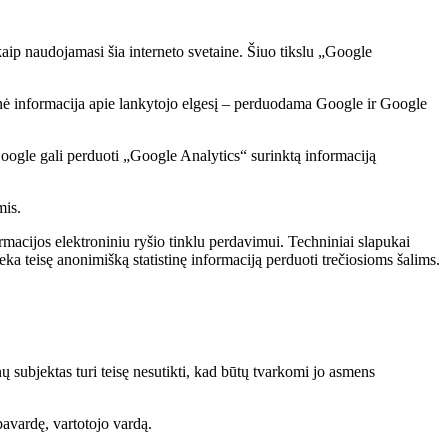
kaip naudojamasi šia interneto svetaine. Šiuo tikslu „Google
minė informacija apie lankytojo elgesį – perduodama Google ir Google
oogle gali perduoti „Google Analytics“ surinktą informaciją
mis.
ormacijos elektroniniu ryšio tinklu perdavimui. Techniniai slapukai
eka teisę anonimišką statistinę informaciją perduoti trečiosioms šalims.
ubjektas turi teisę nesutikti, kad būtų tvarkomi jo asmens
pavardę, vartotojo vardą.