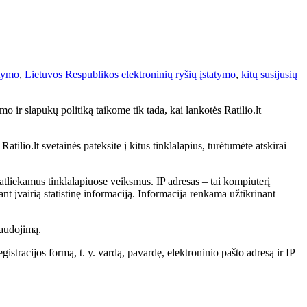
atymo
,
Lietuvos Respublikos elektroninių ryšių įstatymo
,
kitų susijusių
o ir slapukų politiką taikome tik tada, kai lankotės Ratilio.lt
tilio.lt svetainės pateksite į kitus tinklalapius, turėtumėte atskirai
atliekamus tinklalapiuose veiksmus. IP adresas – tai kompiuterį
nt įvairią statistinę informaciją. Informacija renkama užtikrinant
naudojimą.
istracijos formą, t. y. vardą, pavardę, elektroninio pašto adresą ir IP