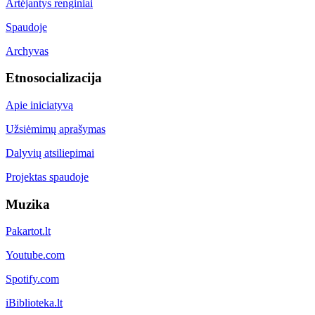
Artėjantys renginiai
Spaudoje
Archyvas
Etnosocializacija
Apie iniciatyvą
Užsiėmimų aprašymas
Dalyvių atsiliepimai
Projektas spaudoje
Muzika
Pakartot.lt
Youtube.com
Spotify.com
iBiblioteka.lt