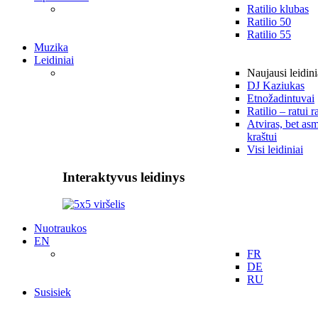
Ratilio klubas
Ratilio 50
Ratilio 55
Muzika
Leidiniai
Naujausi leidini
DJ Kaziukas
Etnožadintuvai
Ratilio – ratui r
Atviras, bet asm
kraštui
Visi leidiniai
Interaktyvus leidinys
Nuotraukos
EN
FR
DE
RU
Susisiek