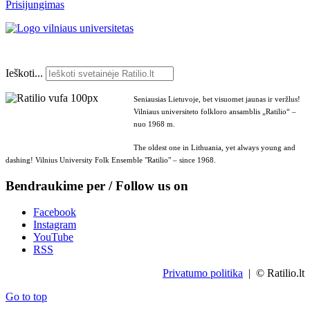
Prisijungimas
Ieškoti...
Seniausias Lietuvoje, bet visuomet jaunas ir veržlus!
Vilniaus universiteto folkloro ansamblis „Ratilio“ –
nuo 1968 m.
The oldest one in Lithuania, yet always young and
dashing! Vilnius University Folk Ensemble "Ratilio" – since 1968.
Bendraukime per / Follow us on
Facebook
Instagram
YouTube
RSS
Privatumo politika
| © Ratilio.lt
Go to top