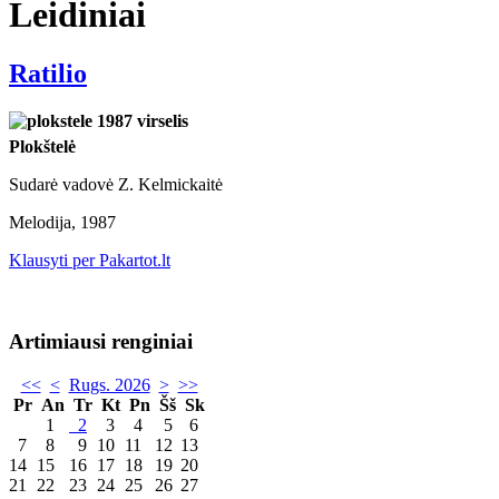
Leidiniai
Ratilio
Plokštelė
Sudarė vadovė Z. Kelmickaitė
Melodija, 1987
Klausyti per Pakartot.lt
Artimiausi renginiai
<<
<
Rugs. 2026
>
>>
Pr
An
Tr
Kt
Pn
Šš
Sk
1
2
3
4
5
6
7
8
9
10
11
12
13
14
15
16
17
18
19
20
21
22
23
24
25
26
27