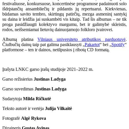
festivaliuose, konkursuose, koncertinėse programose padainuoti solo
išdrįstančių ansambliečių ir pildantis jų repertuarui. Kiekvienas,
būdamas savito tembro, skirtingų patirčių, mezga asmeninį santykį
su daina ir leidžia jai suskambėti vis kitaip. Tad šis albumas – ne tik
proga pasidžiaugti kolektyvo margumu, bet ir galimybė skleistis,
rodos, neišsemiamai lietuvių dainuojamojo folkloro įvairovei.
Albumą platina
Vilniaus universiteto atributikos parduotuvė
.
Čiulbučių dainų taip pat galima pasiklausyti „
Pakartot
“ bei „
Spotify
“
platformose – ten ir dainos, netilpusios į ribotą CD formatą.
Įrašyta LNKC garso įrašų studijoje 2021–2022 m.
Garso režisierius
Justinas Ladyga
Garso suvedimas
Justinas Ladyga
Sudarytoja
Milda Ričkutė
Teksto autorė ir vertėja
Julija Vilkaitė
Fotografė
Algė Rykova
Dizaineris
Gustas Avinas