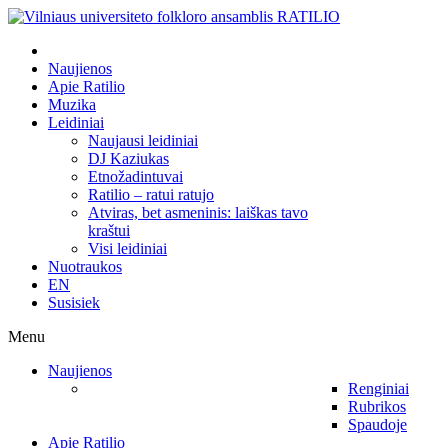
Naujienos
Apie Ratilio
Muzika
Leidiniai
Naujausi leidiniai
DJ Kaziukas
Etnožadintuvai
Ratilio – ratui ratujo
Atviras, bet asmeninis: laiškas tavo
kraštui
Visi leidiniai
Nuotraukos
EN
Susisiek
Menu
Naujienos
Renginiai
Rubrikos
Spaudoje
Apie Ratilio