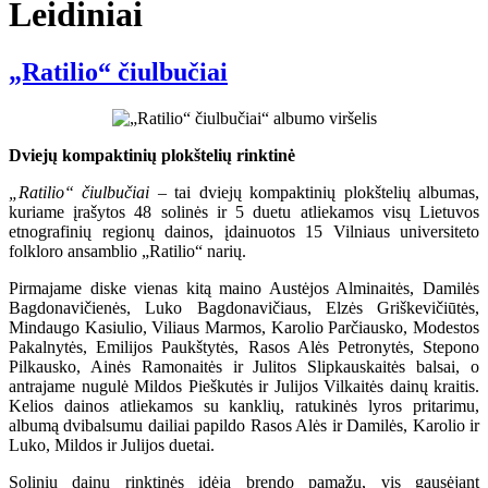
Leidiniai
„Ratilio“ čiulbučiai
Dviejų kompaktinių plokštelių rinktinė
„Ratilio“ čiulbučiai
– tai dviejų kompaktinių plokštelių albumas,
kuriame įrašytos 48 solinės ir 5 duetu atliekamos visų Lietuvos
etnografinių regionų dainos, įdainuotos 15 Vilniaus universiteto
folkloro ansamblio „Ratilio“ narių.
Pirmajame diske vienas kitą maino Austėjos Alminaitės, Damilės
Bagdonavičienės, Luko Bagdonavičiaus, Elzės Griškevičiūtės,
Mindaugo Kasiulio, Viliaus Marmos, Karolio Parčiausko, Modestos
Pakalnytės, Emilijos Paukštytės, Rasos Alės Petronytės, Stepono
Pilkausko, Ainės Ramonaitės ir Julitos Slipkauskaitės balsai, o
antrajame nugulė Mildos Pieškutės ir Julijos Vilkaitės dainų kraitis.
Kelios dainos atliekamos su kanklių, ratukinės lyros pritarimu,
albumą dvibalsumu dailiai papildo Rasos Alės ir Damilės, Karolio ir
Luko, Mildos ir Julijos duetai.
Solinių dainų rinktinės idėja brendo pamažu, vis gausėjant