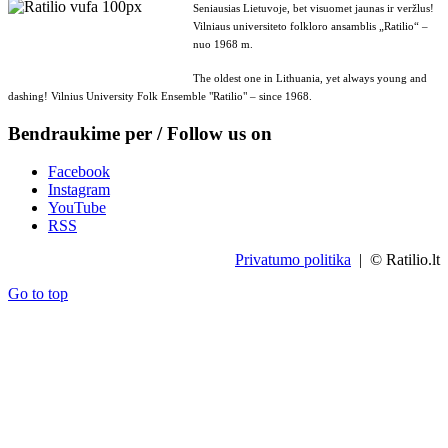
Seniausias Lietuvoje, bet visuomet jaunas ir veržlus!
Vilniaus universiteto folkloro ansamblis „Ratilio“ –
nuo 1968 m.
The oldest one in Lithuania, yet always young and
dashing! Vilnius University Folk Ensemble "Ratilio" – since 1968.
Bendraukime per / Follow us on
Facebook
Instagram
YouTube
RSS
Privatumo politika
| © Ratilio.lt
Go to top