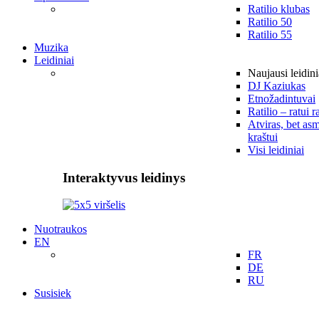
Ratilio klubas
Ratilio 50
Ratilio 55
Muzika
Leidiniai
Naujausi leidini
DJ Kaziukas
Etnožadintuvai
Ratilio – ratui r
Atviras, bet asm
kraštui
Visi leidiniai
Interaktyvus leidinys
Nuotraukos
EN
FR
DE
RU
Susisiek