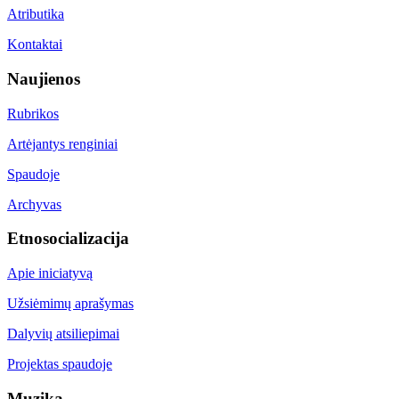
Atributika
Kontaktai
Naujienos
Rubrikos
Artėjantys renginiai
Spaudoje
Archyvas
Etnosocializacija
Apie iniciatyvą
Užsiėmimų aprašymas
Dalyvių atsiliepimai
Projektas spaudoje
Muzika