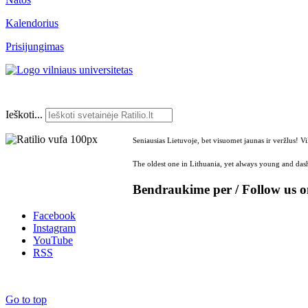
Kalendorius
Prisijungimas
Ieškoti...
Seniausias Lietuvoje, bet visuomet jaunas ir veržlus! V
The oldest one in Lithuania, yet always young and dash
Bendraukime per / Follow us 
Facebook
Instagram
YouTube
RSS
Go to top