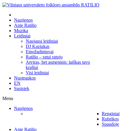
Naujienos
Apie Ratilio
Muzika
Leidiniai
Naujausi leidiniai
DJ Kaziukas
Etnožadintuvai
Ratilio – ratui ratujo
Atviras, bet asmeninis: laiškas tavo
kraštui
Visi leidiniai
Nuotraukos
EN
Susisiek
Menu
Naujienos
Renginiai
Rubrikos
Spaudoje
Apie Ratilio