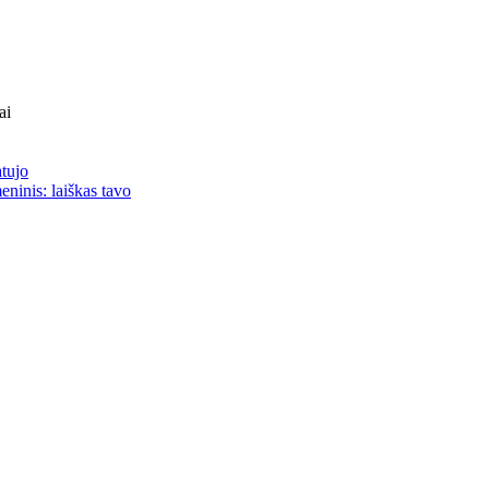
ai
atujo
eninis: laiškas tavo