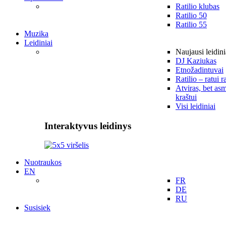
Ratilio klubas
Ratilio 50
Ratilio 55
Muzika
Leidiniai
Naujausi leidini
DJ Kaziukas
Etnožadintuvai
Ratilio – ratui r
Atviras, bet asm
kraštui
Visi leidiniai
Interaktyvus leidinys
Nuotraukos
EN
FR
DE
RU
Susisiek