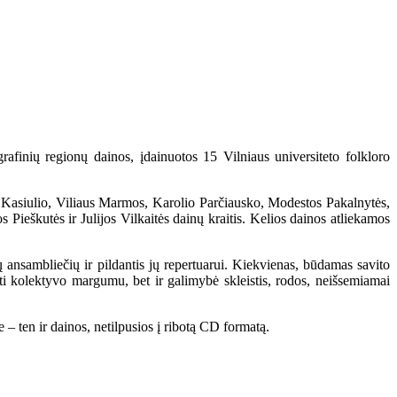
rafinių regionų dainos, įdainuotos 15 Vilniaus universiteto folkloro
Kasiulio, Viliaus Marmos, Karolio Parčiausko, Modestos Pakalnytės,
Pieškutės ir Julijos Vilkaitės dainų kraitis. Kelios dainos atliekamos
 ansambliečių ir pildantis jų repertuarui. Kiekvienas, būdamas savito
gti kolektyvo margumu, bet ir galimybė skleistis, rodos, neišsemiamai
 – ten ir dainos, netilpusios į ribotą CD formatą.