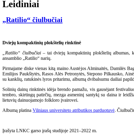
Leidiniai
„Ratilio“ čiulbučiai
Dviejų kompaktinių plokštelių rinktinė
„Ratilio“ čiulbučiai
– tai dviejų kompaktinių plokštelių albumas, k
ansamblio „Ratilio“ narių.
Pirmajame diske vienas kitą maino Austėjos Alminaitės, Damilės Ba
Emilijos Paukštytės, Rasos Alės Petronytės, Stepono Pilkausko, Ainės 
su kanklių, ratukinės lyros pritarimu, albumą dvibalsumu dailiai papild
Solinių dainų rinktinės idėja brendo pamažu, vis gausėjant festivali
tembro, skirtingų patirčių, mezga asmeninį santykį su daina ir leidž
lietuvių dainuojamojo folkloro įvairovei.
Albumą platina
Vilniaus universiteto atributikos parduotuvė
. Čiulbuči
Įrašyta LNKC garso įrašų studijoje 2021–2022 m.