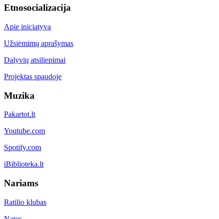
Etnosocializacija
Apie iniciatyvą
Užsiėmimų aprašymas
Dalyvių atsiliepimai
Projektas spaudoje
Muzika
Pakartot.lt
Youtube.com
Spotify.com
iBiblioteka.lt
Nariams
Ratilio klubas
Natos