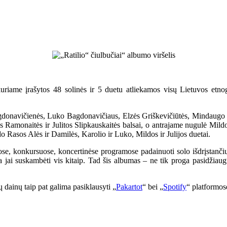
uriame įrašytos 48 solinės ir 5 duetu atliekamos visų Lietuvos etnog
gdonavičienės, Luko Bagdonavičiaus, Elzės Griškevičiūtės, Mindaugo 
Ramonaitės ir Julitos Slipkauskaitės balsai, o antrajame nugulė Mildos 
o Rasos Alės ir Damilės, Karolio ir Luko, Mildos ir Julijos duetai.
uose, konkursuose, koncertinėse programose padainuoti solo išdrįstančių
ia jai suskambėti vis kitaip. Tad šis albumas – ne tik proga pasidžiau
ų dainų taip pat galima pasiklausyti „
Pakartot
“ bei „
Spotify
“ platformose