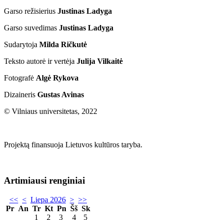
Garso režisierius
Justinas Ladyga
Garso suvedimas
Justinas Ladyga
Sudarytoja
Milda Ričkutė
Teksto autorė ir vertėja
Julija Vilkaitė
Fotografė
Algė Rykova
Dizaineris
Gustas Avinas
© Vilniaus universitetas, 2022
Projektą finansuoja Lietuvos kultūros taryba.
Artimiausi renginiai
<<
<
Liepa 2026
>
>>
Pr
An
Tr
Kt
Pn
Šš
Sk
1
2
3
4
5