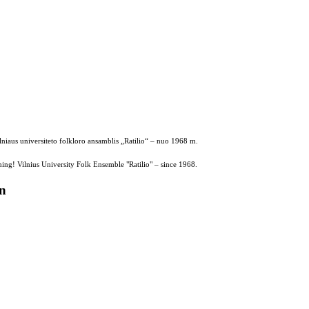
ilniaus universiteto folkloro ansamblis „Ratilio“ – nuo 1968 m.
ing! Vilnius University Folk Ensemble "Ratilio" – since 1968.
on