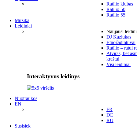
Ratilio klubas
Ratilio 50
Ratilio 55
Muzika
Leidiniai
Naujausi leidini
DJ Kaziukas
Etnožadintuvai
Ratilio – ratui r
Atviras, bet asm
kraštui
Visi leidiniai
Interaktyvus leidinys
Nuotraukos
EN
FR
DE
RU
Susisiek