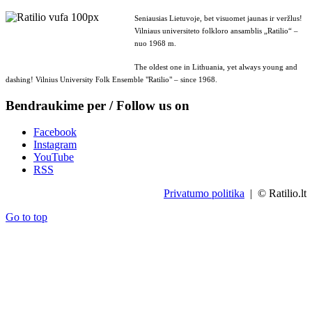
Seniausias Lietuvoje, bet visuomet jaunas ir veržlus!
Vilniaus universiteto folkloro ansamblis „Ratilio“ –
nuo 1968 m.
The oldest one in Lithuania, yet always young and
dashing! Vilnius University Folk Ensemble "Ratilio" – since 1968.
Bendraukime per / Follow us on
Facebook
Instagram
YouTube
RSS
Privatumo politika
| © Ratilio.lt
Go to top