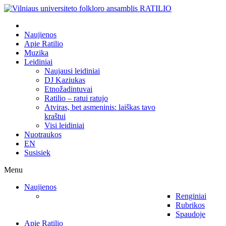
Naujienos
Apie Ratilio
Muzika
Leidiniai
Naujausi leidiniai
DJ Kaziukas
Etnožadintuvai
Ratilio – ratui ratujo
Atviras, bet asmeninis: laiškas tavo
kraštui
Visi leidiniai
Nuotraukos
EN
Susisiek
Menu
Naujienos
Renginiai
Rubrikos
Spaudoje
Apie Ratilio