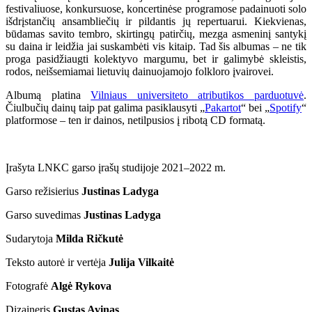
festivaliuose, konkursuose, koncertinėse programose padainuoti solo
išdrįstančių ansambliečių ir pildantis jų repertuarui. Kiekvienas,
būdamas savito tembro, skirtingų patirčių, mezga asmeninį santykį
su daina ir leidžia jai suskambėti vis kitaip. Tad šis albumas – ne tik
proga pasidžiaugti kolektyvo margumu, bet ir galimybė skleistis,
rodos, neišsemiamai lietuvių dainuojamojo folkloro įvairovei.
Albumą platina
Vilniaus universiteto atributikos parduotuvė
.
Čiulbučių dainų taip pat galima pasiklausyti „
Pakartot
“ bei „
Spotify
“
platformose – ten ir dainos, netilpusios į ribotą CD formatą.
Įrašyta LNKC garso įrašų studijoje 2021–2022 m.
Garso režisierius
Justinas Ladyga
Garso suvedimas
Justinas Ladyga
Sudarytoja
Milda Ričkutė
Teksto autorė ir vertėja
Julija Vilkaitė
Fotografė
Algė Rykova
Dizaineris
Gustas Avinas