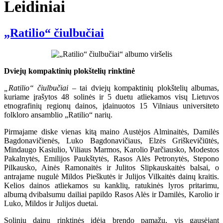
Leidiniai
„Ratilio“ čiulbučiai
Dviejų kompaktinių plokštelių rinktinė
„Ratilio“ čiulbučiai
– tai dviejų kompaktinių plokštelių albumas,
kuriame įrašytos 48 solinės ir 5 duetu atliekamos visų Lietuvos
etnografinių regionų dainos, įdainuotos 15 Vilniaus universiteto
folkloro ansamblio „Ratilio“ narių.
Pirmajame diske vienas kitą maino Austėjos Alminaitės, Damilės
Bagdonavičienės, Luko Bagdonavičiaus, Elzės Griškevičiūtės,
Mindaugo Kasiulio, Viliaus Marmos, Karolio Parčiausko, Modestos
Pakalnytės, Emilijos Paukštytės, Rasos Alės Petronytės, Stepono
Pilkausko, Ainės Ramonaitės ir Julitos Slipkauskaitės balsai, o
antrajame nugulė Mildos Pieškutės ir Julijos Vilkaitės dainų kraitis.
Kelios dainos atliekamos su kanklių, ratukinės lyros pritarimu,
albumą dvibalsumu dailiai papildo Rasos Alės ir Damilės, Karolio ir
Luko, Mildos ir Julijos duetai.
Solinių dainų rinktinės idėja brendo pamažu, vis gausėjant