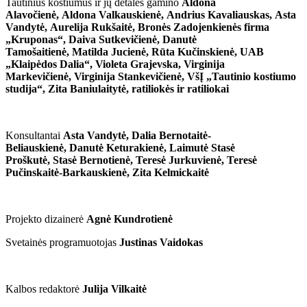
Tautinius kostiumus ir jų detales gamino
Aldona
Alavočienė, Aldona Valkauskienė, Andrius Kavaliauskas, Asta
Vandytė, Aurelija Rukšaitė, Bronės Zadojenkienės firma
„Kruponas“, Daiva Sutkevičienė, Danutė
Tamošaitienė, Matilda Jucienė, Rūta Kučinskienė, UAB
„Klaipėdos Dalia“, Violeta Grajevska, Virginija
Markevičienė, Virginija Stankevičienė, VšĮ „Tautinio kostiumo
studija“, Zita Baniulaitytė, ratiliokės ir ratiliokai
Konsultantai
Asta Vandytė,
Dalia Bernotaitė-
Beliauskienė,
Danutė Keturakienė,
Laimutė Stasė
Proškutė,
Stasė Bernotienė,
Teresė Jurkuvienė,
Teresė
Pučinskaitė-Barkauskienė,
Zita Kelmickaitė
Projekto dizainerė
Agnė Kundrotienė
Svetainės programuotojas
Justinas Vaidokas
Kalbos redaktorė
Julija Vilkaitė