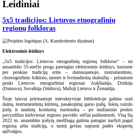
Leidiniai
5x5 tradicijos: Lietuvos etnografinių
regionų folkloras
Elektroninis leidinys
„5x5 tradicijos: Lietuvos etnografinių regionų folkloras“ – tai
ansamblio 55-mečio proga parengtas elektroninis leidinys, kuriame
per penkias tradicijų sritis – dainuojamojo, instrumentinio,
choreografinio folkloro, tarmės ir šventadienių drabužių – pristatomi
penki Lietuvos etnografiniai regionai: Aukštaitija, Dzūkija
(Dainava), Suvalkija (Sūduva), Mažoji Lietuva ir Žemaitija.
Šioje laisvai prieinamoje interaktyvioje bibliotekoje galima rasti
dainų, instrumentinių kūrinių, pasakojimų garso įrašų, šokių vaizdo
įrašų ir tautinių kostiumų nuotraukų – po mažiausiai penkis
pavyzdžius kiekvienai regiono paveldo sričiai pailiustruoti. Visą šią
2022 m. ansamblio įrašytą medžiagą galima patogiai naršyti pagal
regioną arba tradiciją, o turinį geriau suprasti padės ekspertų
apžvalgos.