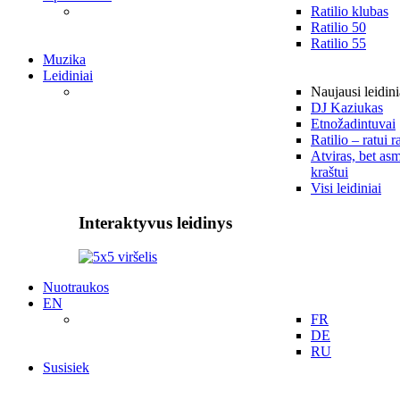
Ratilio klubas
Ratilio 50
Ratilio 55
Muzika
Leidiniai
Naujausi leidini
DJ Kaziukas
Etnožadintuvai
Ratilio – ratui r
Atviras, bet asm
kraštui
Visi leidiniai
Interaktyvus leidinys
Nuotraukos
EN
FR
DE
RU
Susisiek