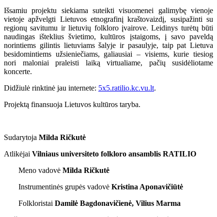
Išsamiu projektu siekiama suteikti visuomenei galimybę vienoje
vietoje apžvelgti Lietuvos etnografinį kraštovaizdį, susipažinti su
regionų savitumu ir lietuvių folkloro įvairove. Leidinys turėtų būti
naudingas išteklius švietimo, kultūros įstaigoms, į savo paveldą
norintiems gilintis lietuviams šalyje ir pasaulyje, taip pat Lietuva
besidomintiems užsieniečiams, galiausiai – visiems, kurie tiesiog
nori maloniai praleisti laiką virtualiame, pačių susidėliotame
koncerte.
Didžiulė rinktinė jau internete:
5x5.ratilio.kc.vu.lt
.
Projektą finansuoja Lietuvos kultūros taryba.
Sudarytoja
Milda Ričkutė
Atlikėjai
Vilniaus universiteto folkloro ansamblis RATILIO
Meno vadovė
Milda Ričkutė
Instrumentinės grupės vadovė
Kristina Aponavičiūtė
Folkloristai
Damilė Bagdonavičienė, Vilius Marma