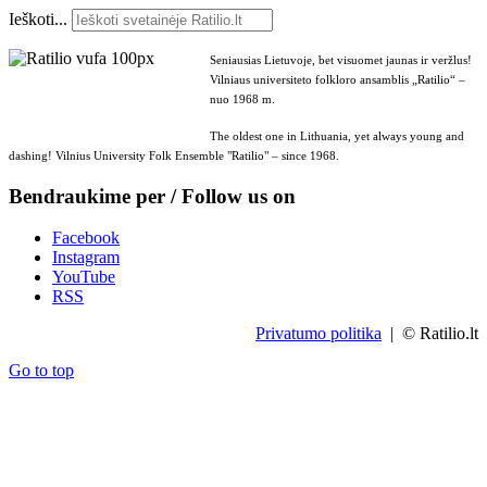
Ieškoti...
Seniausias Lietuvoje, bet visuomet jaunas ir veržlus!
Vilniaus universiteto folkloro ansamblis „Ratilio“ –
nuo 1968 m.
The oldest one in Lithuania, yet always young and
dashing! Vilnius University Folk Ensemble "Ratilio" – since 1968.
Bendraukime per / Follow us on
Facebook
Instagram
YouTube
RSS
Privatumo politika
| © Ratilio.lt
Go to top