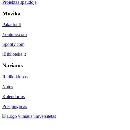
Projektas spaudoje
Muzika
Pakartot.lt
Youtube.com
Spotify.com
iBiblioteka.lt
Nariams
Ratilio klubas
Natos
Kalendorius
Prisijungimas