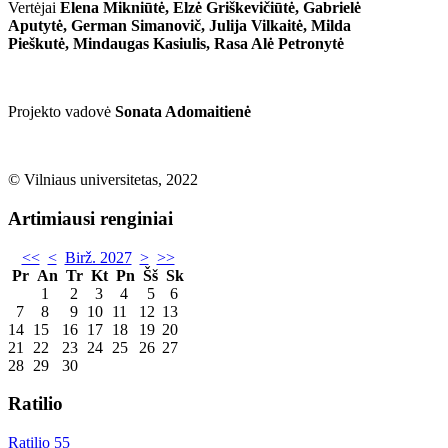
Vertėjai
Elena Mikniūtė, Elzė Griškevičiūtė, Gabrielė
Aputytė, German Simanovič, Julija Vilkaitė, Milda
Pieškutė, Mindaugas Kasiulis, Rasa Alė Petronytė
Projekto vadovė
Sonata Adomaitienė
© Vilniaus universitetas, 2022
Artimiausi renginiai
<<
<
Birž. 2027
>
>>
Pr
An
Tr
Kt
Pn
Šš
Sk
1
2
3
4
5
6
7
8
9
10
11
12
13
14
15
16
17
18
19
20
21
22
23
24
25
26
27
28
29
30
Ratilio
Ratilio 55