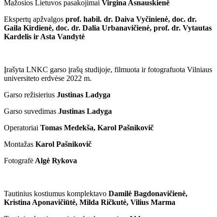
Mažosios Lietuvos pasakojimai
Virgina Asnauskienė
Ekspertų apžvalgos
prof. habil. dr. Daiva Vyčinienė, doc. dr.
Gaila Kirdienė, doc. dr. Dalia Urbanavičienė, prof. dr. Vytautas
Kardelis ir Asta Vandytė
Įrašyta LNKC garso įrašų studijoje, filmuota ir fotografuota Vilniaus
universiteto erdvėse 2022 m.
Garso režisierius
Justinas Ladyga
Garso suvedimas
Justinas Ladyga
Operatoriai
Tomas Medekša, Karol Pašnikovič
Montažas
Karol Pašnikovič
Fotografė
Algė Rykova
Tautinius kostiumus komplektavo
Damilė Bagdonavičienė,
Kristina Aponavičiūtė, Milda Ričkutė, Vilius Marma