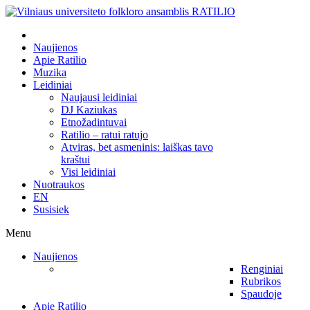
Naujienos
Apie Ratilio
Muzika
Leidiniai
Naujausi leidiniai
DJ Kaziukas
Etnožadintuvai
Ratilio – ratui ratujo
Atviras, bet asmeninis: laiškas tavo
kraštui
Visi leidiniai
Nuotraukos
EN
Susisiek
Menu
Naujienos
Renginiai
Rubrikos
Spaudoje
Apie Ratilio