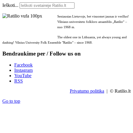
Ieškoti...
Seniausias Lietuvoje, bet visuomet jaunas ir veržlus!
Vilniaus universiteto folkloro ansamblis „Ratilio“ –
nuo 1968 m.
The oldest one in Lithuania, yet always young and
dashing! Vilnius University Folk Ensemble "Ratilio" – since 1968.
Bendraukime per / Follow us on
Facebook
Instagram
YouTube
RSS
Privatumo politika
| © Ratilio.lt
Go to top