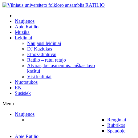
Naujienos
Apie Ratilio
Muzika
Leidiniai
Naujausi leidiniai
DJ Kaziukas
Etnožadintuvai
Ratilio – ratui ratujo
Atviras, bet asmeninis: laiškas tavo
kraštui
Visi leidiniai
Nuotraukos
EN
Susisiek
Menu
Naujienos
Renginiai
Rubrikos
Spaudoje
Apie Ratilio