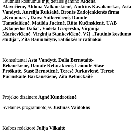
Tautinius kostiumus ir jų detales gamino
Aldona
Alavočienė, Aldona Valkauskienė, Andrius Kavaliauskas, Asta
Vandytė, Aurelija Rukšaitė, Bronės Zadojenkienės firma
„Kruponas“, Daiva Sutkevičienė, Danutė
Tamošaitienė, Matilda Jucienė, Rūta Kučinskienė, UAB
„Klaipėdos Dalia“, Violeta Grajevska, Virginija
Markevičienė, Virginija Stankevičienė, VšĮ „Tautinio kostiumo
studija“, Zita Baniulaitytė, ratiliokės ir ratiliokai
Konsultantai
Asta Vandytė,
Dalia Bernotaitė-
Beliauskienė,
Danutė Keturakienė,
Laimutė Stasė
Proškutė,
Stasė Bernotienė,
Teresė Jurkuvienė,
Teresė
Pučinskaitė-Barkauskienė,
Zita Kelmickaitė
Projekto dizainerė
Agnė Kundrotienė
Svetainės programuotojas
Justinas Vaidokas
Kalbos redaktorė
Julija Vilkaitė