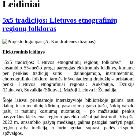
Leidiniai
5x5 tradicijos: Lietuvos etnografinių
regionų folkloras
Elektroninis leidinys
„5x5 tradicijos: Lietuvos etnografinių regionų folkloras“ – tai
ansamblio 55-mečio proga parengtas elektroninis leidinys, kuriame
per penkias tradicijų sritis – dainuojamojo, instrumentinio,
choreografinio folkloro, tarmės ir šventadienių drabužių – pristatomi
penki Lietuvos etnografiniai regionai: Aukštaitija, Dzūkija
(Dainava), Suvalkija (Sūduva), Mažoji Lietuva ir Žemaitija.
Šioje laisvai prieinamoje interaktyvioje bibliotekoje galima rasti
dainų, instrumentinių kūrinių, pasakojimų garso įrašų, šokių vaizdo
įrašų ir tautinių kostiumų nuotraukų – po mažiausiai penkis
pavyzdžius kiekvienai regiono paveldo sričiai pailiustruoti. Visą šią
2022 m. ansamblio įrašytą medžiagą galima patogiai naršyti pagal
regioną arba tradiciją, o turinį geriau suprasti padės ekspertų
apžvalgos.