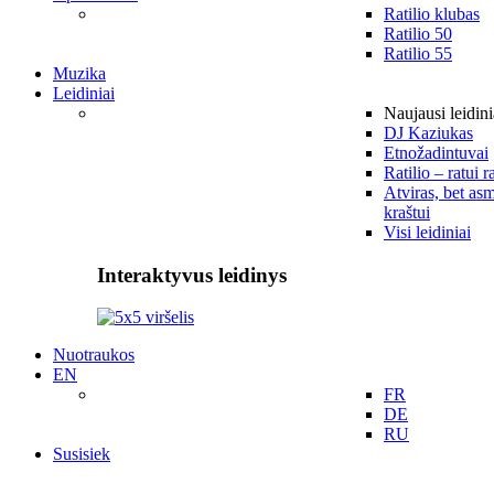
Ratilio klubas
Ratilio 50
Ratilio 55
Muzika
Leidiniai
Naujausi leidini
DJ Kaziukas
Etnožadintuvai
Ratilio – ratui r
Atviras, bet asm
kraštui
Visi leidiniai
Interaktyvus leidinys
Nuotraukos
EN
FR
DE
RU
Susisiek