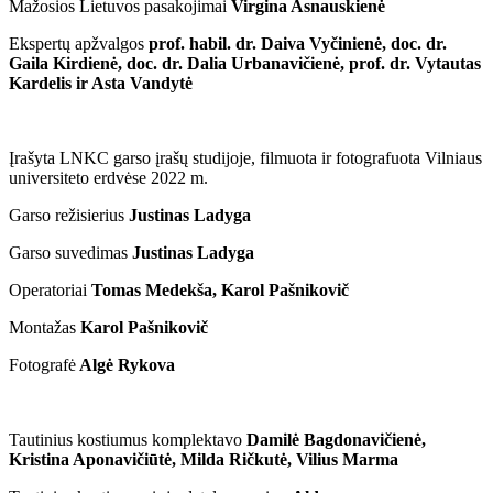
Mažosios Lietuvos pasakojimai
Virgina Asnauskienė
Ekspertų apžvalgos
prof. habil. dr. Daiva Vyčinienė, doc. dr.
Gaila Kirdienė, doc. dr. Dalia Urbanavičienė, prof. dr. Vytautas
Kardelis ir Asta Vandytė
Įrašyta LNKC garso įrašų studijoje, filmuota ir fotografuota Vilniaus
universiteto erdvėse 2022 m.
Garso režisierius
Justinas Ladyga
Garso suvedimas
Justinas Ladyga
Operatoriai
Tomas Medekša, Karol Pašnikovič
Montažas
Karol Pašnikovič
Fotografė
Algė Rykova
Tautinius kostiumus komplektavo
Damilė Bagdonavičienė,
Kristina Aponavičiūtė, Milda Ričkutė, Vilius Marma