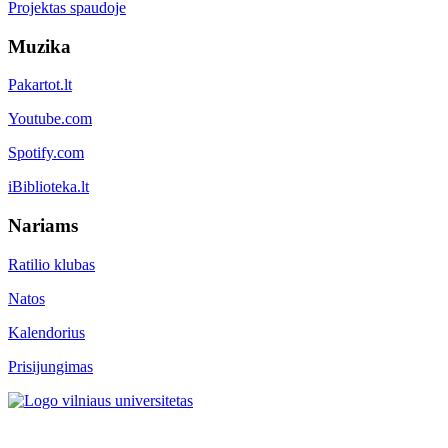
Projektas spaudoje
Muzika
Pakartot.lt
Youtube.com
Spotify.com
iBiblioteka.lt
Nariams
Ratilio klubas
Natos
Kalendorius
Prisijungimas