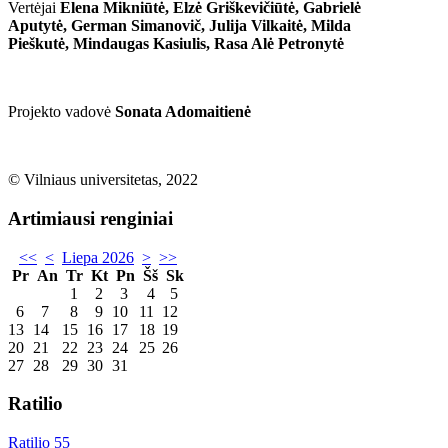
Vertėjai
Elena Mikniūtė, Elzė Griškevičiūtė, Gabrielė
Aputytė, German Simanovič, Julija Vilkaitė, Milda
Pieškutė, Mindaugas Kasiulis, Rasa Alė Petronytė
Projekto vadovė
Sonata Adomaitienė
© Vilniaus universitetas, 2022
Artimiausi renginiai
<<
<
Liepa 2026
>
>>
Pr
An
Tr
Kt
Pn
Šš
Sk
1
2
3
4
5
6
7
8
9
10
11
12
13
14
15
16
17
18
19
20
21
22
23
24
25
26
27
28
29
30
31
Ratilio
Ratilio 55