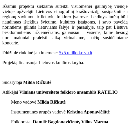
Išsamiu projektu siekiama suteikti visuomenei galimybę vienoje
vietoje apžvelgti Lietuvos etnografinį kraštovaizdį, susipažinti su
regionų savitumu ir lietuvių folkloro įvairove. Leidinys turėtų būti
naudingas išteklius švietimo, kultūros įstaigoms, į savo paveldą
norintiems gilintis lietuviams šalyje ir pasaulyje, taip pat Lietuva
besidomintiems užsieniečiams, galiausiai – visiems, kurie tiesiog
nori maloniai praleisti laiką virtualiame, pačių susidėliotame
koncerte.
Didžiulė rinktinė jau internete:
5x5.ratilio.kc.vu.lt
.
Projektą finansuoja Lietuvos kultūros taryba.
Sudarytoja
Milda Ričkutė
Atlikėjai
Vilniaus universiteto folkloro ansamblis RATILIO
Meno vadovė
Milda Ričkutė
Instrumentinės grupės vadovė
Kristina Aponavičiūtė
Folkloristai
Damilė Bagdonavičienė, Vilius Marma