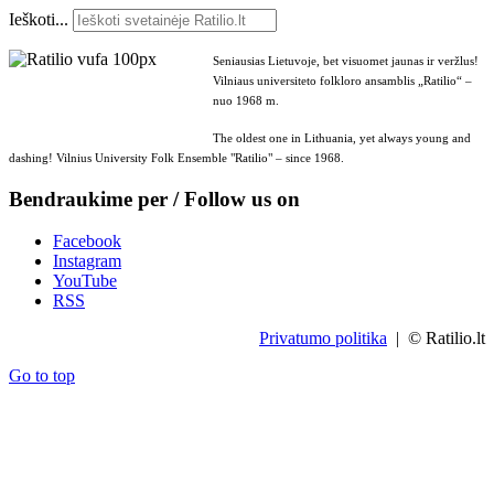
Ieškoti...
Seniausias Lietuvoje, bet visuomet jaunas ir veržlus!
Vilniaus universiteto folkloro ansamblis „Ratilio“ –
nuo 1968 m.
The oldest one in Lithuania, yet always young and
dashing! Vilnius University Folk Ensemble "Ratilio" – since 1968.
Bendraukime per / Follow us on
Facebook
Instagram
YouTube
RSS
Privatumo politika
| © Ratilio.lt
Go to top