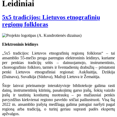
Leidiniai
5x5 tradicijos: Lietuvos etnografinių
regionų folkloras
Elektroninis leidinys
„5x5 tradicijos: Lietuvos etnografinių regionų folkloras“ – tai
ansamblio 55-mečio proga parengtas elektroninis leidinys, kuriame
per penkias tradicijų sritis – dainuojamojo, instrumentinio,
choreografinio folkloro, tarmės ir šventadienių drabužių – pristatomi
penki Lietuvos etnografiniai regionai: Aukštaitija, Dzūkija
(Dainava), Suvalkija (Sūduva), Mažoji Lietuva ir Žemaitija.
Šioje laisvai prieinamoje interaktyvioje bibliotekoje galima rasti
dainų, instrumentinių kūrinių, pasakojimų garso įrašų, šokių vaizdo
įrašų ir tautinių kostiumų nuotraukų – po mažiausiai penkis
pavyzdžius kiekvienai regiono paveldo sričiai pailiustruoti. Visą šią
2022 m. ansamblio įrašytą medžiagą galima patogiai naršyti pagal
regioną arba tradiciją, o turinį geriau suprasti padės ekspertų
apžvalgos.