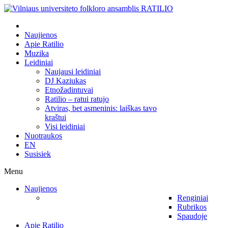
Naujienos
Apie Ratilio
Muzika
Leidiniai
Naujausi leidiniai
DJ Kaziukas
Etnožadintuvai
Ratilio – ratui ratujo
Atviras, bet asmeninis: laiškas tavo
kraštui
Visi leidiniai
Nuotraukos
EN
Susisiek
Menu
Naujienos
Renginiai
Rubrikos
Spaudoje
Apie Ratilio