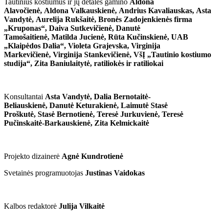
Tautinius kostiumus ir jų detales gamino
Aldona
Alavočienė, Aldona Valkauskienė, Andrius Kavaliauskas, Asta
Vandytė, Aurelija Rukšaitė, Bronės Zadojenkienės firma
„Kruponas“, Daiva Sutkevičienė, Danutė
Tamošaitienė, Matilda Jucienė, Rūta Kučinskienė, UAB
„Klaipėdos Dalia“, Violeta Grajevska, Virginija
Markevičienė, Virginija Stankevičienė, VšĮ „Tautinio kostiumo
studija“, Zita Baniulaitytė, ratiliokės ir ratiliokai
Konsultantai
Asta Vandytė,
Dalia Bernotaitė-
Beliauskienė,
Danutė Keturakienė,
Laimutė Stasė
Proškutė,
Stasė Bernotienė,
Teresė Jurkuvienė,
Teresė
Pučinskaitė-Barkauskienė,
Zita Kelmickaitė
Projekto dizainerė
Agnė Kundrotienė
Svetainės programuotojas
Justinas Vaidokas
Kalbos redaktorė
Julija Vilkaitė