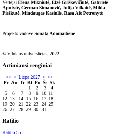
Vertėjai
Elena Mikniūtė, Elzė Griškevičiūtė, Gabrielė
Aputytė, German Simanovič, Julija Vilkaitė, Milda
Pieškutė, Mindaugas Kasiulis, Rasa Alė Petronytė
Projekto vadovė
Sonata Adomaitienė
© Vilniaus universitetas, 2022
Artimiausi renginiai
<<
<
Liepa 2027
>
>>
Pr
An
Tr
Kt
Pn
Šš
Sk
1
2
3
4
5
6
7
8
9
10
11
12
13
14
15
16
17
18
19
20
21
22
23
24
25
26
27
28
29
30
31
Ratilio
Ratilio 55