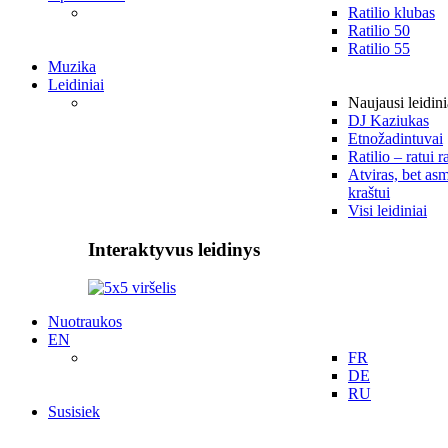
Ratilio klubas
Ratilio 50
Ratilio 55
Muzika
Leidiniai
Naujausi leidini
DJ Kaziukas
Etnožadintuvai
Ratilio – ratui r
Atviras, bet asm
kraštui
Visi leidiniai
Interaktyvus leidinys
Nuotraukos
EN
FR
DE
RU
Susisiek