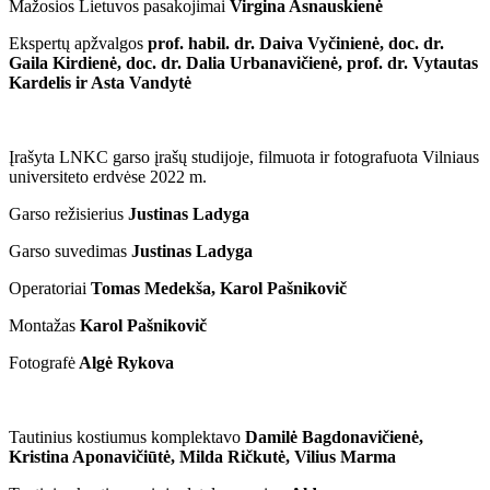
Mažosios Lietuvos pasakojimai
Virgina Asnauskienė
Ekspertų apžvalgos
prof. habil. dr. Daiva Vyčinienė, doc. dr.
Gaila Kirdienė, doc. dr. Dalia Urbanavičienė, prof. dr. Vytautas
Kardelis ir Asta Vandytė
Įrašyta LNKC garso įrašų studijoje, filmuota ir fotografuota Vilniaus
universiteto erdvėse 2022 m.
Garso režisierius
Justinas Ladyga
Garso suvedimas
Justinas Ladyga
Operatoriai
Tomas Medekša, Karol Pašnikovič
Montažas
Karol Pašnikovič
Fotografė
Algė Rykova
Tautinius kostiumus komplektavo
Damilė Bagdonavičienė,
Kristina Aponavičiūtė, Milda Ričkutė, Vilius Marma