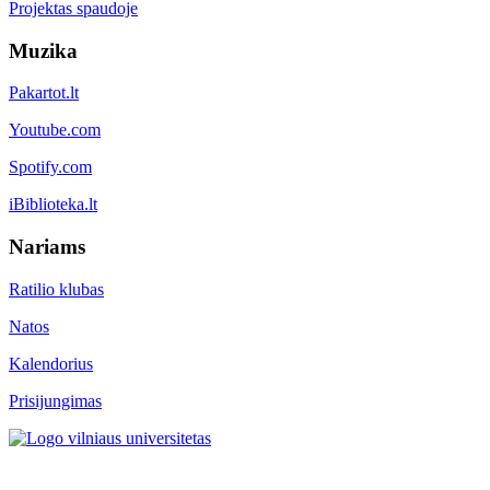
Projektas spaudoje
Muzika
Pakartot.lt
Youtube.com
Spotify.com
iBiblioteka.lt
Nariams
Ratilio klubas
Natos
Kalendorius
Prisijungimas