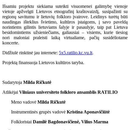
Išsamiu projektu siekiama suteikti visuomenei galimybę vienoje
vietoje apžvelgti Lietuvos etnografinį kraštovaizdį, susipažinti su
regionų savitumu ir lietuvių folkloro įvairove. Leidinys turėtų būti
naudingas išteklius švietimo, kultūros įstaigoms, į savo paveldą
norintiems gilintis lietuviams šalyje ir pasaulyje, taip pat Lietuva
besidomintiems užsieniečiams, galiausiai – visiems, kurie tiesiog
nori maloniai praleisti laiką virtualiame, pačių susidėliotame
koncerte.
Didžiulė rinktinė jau internete:
5x5.ratilio.kc.vu.lt
.
Projektą finansuoja Lietuvos kultūros taryba.
Sudarytoja
Milda Ričkutė
Atlikėjai
Vilniaus universiteto folkloro ansamblis RATILIO
Meno vadovė
Milda Ričkutė
Instrumentinės grupės vadovė
Kristina Aponavičiūtė
Folkloristai
Damilė Bagdonavičienė, Vilius Marma