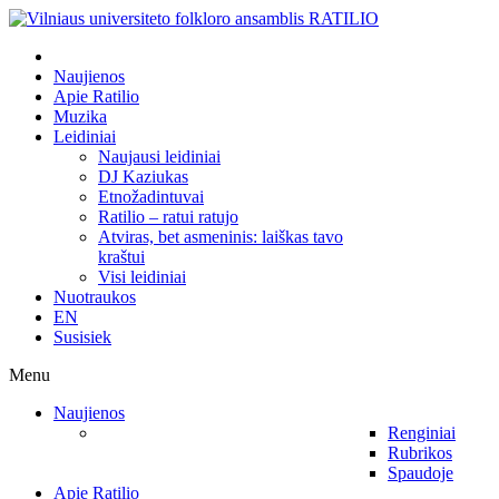
Naujienos
Apie Ratilio
Muzika
Leidiniai
Naujausi leidiniai
DJ Kaziukas
Etnožadintuvai
Ratilio – ratui ratujo
Atviras, bet asmeninis: laiškas tavo
kraštui
Visi leidiniai
Nuotraukos
EN
Susisiek
Menu
Naujienos
Renginiai
Rubrikos
Spaudoje
Apie Ratilio