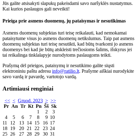
Jūs galite atsisakyti slapukų pakeisdami savo naršyklės nustatymus.
Kai kurios paslaugos gali neveikti!
Prieiga prie asmens duomenų, jų pataisymas ir nesutikimas
Asmens duomenų subjektas turi teisę reikalauti, kad nemokamai
pataisytume visus jo asmens duomenų netikslumus. Taip pat asmens
duomenų subjektas turi teisę nesutikti, kad būtų tvarkomi jo asmens
duomenys bei kad jie būtų atskleisti trečiosioms šalims, išskyrus jei
tai reikalinga tinklalapyje nurodytoms paslaugoms teikti.
Prašymą dėl prieigos, pataisymų ir nesutikimo galite siųsti
elektroniniu paštu adresu
info@ratilio.lt
. Prašyme aiškiai nurodykite
savo vardą ir pavardę, vartotojo vardą.
Artimiausi renginiai
<<
<
Gruod. 2023
>
>>
Pr
An
Tr
Kt
Pn
Šš
Sk
1
2
3
4
5
6
7
8
9
10
11
12
13
14
15
16
17
18
19
20
21
22
23
24
25
26
27
28
29
30
31