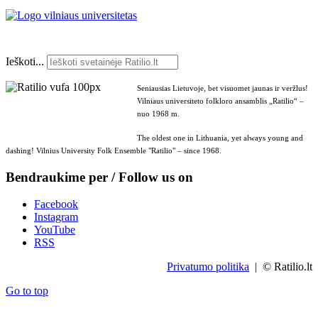
Ieškoti...
Seniausias Lietuvoje, bet visuomet jaunas ir veržlus!
Vilniaus universiteto folkloro ansamblis „Ratilio“ –
nuo 1968 m.
The oldest one in Lithuania, yet always young and
dashing! Vilnius University Folk Ensemble "Ratilio" – since 1968.
Bendraukime per / Follow us on
Facebook
Instagram
YouTube
RSS
Privatumo politika
| © Ratilio.lt
Go to top