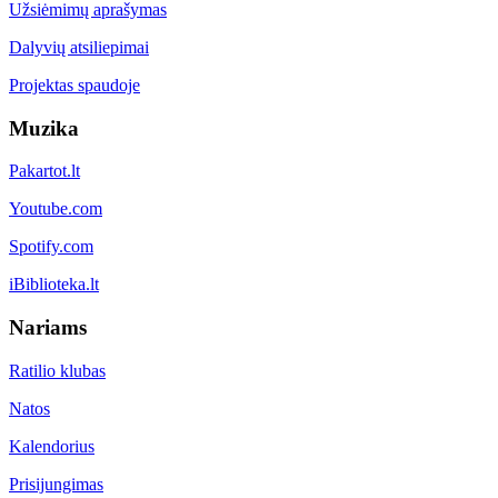
Užsiėmimų aprašymas
Dalyvių atsiliepimai
Projektas spaudoje
Muzika
Pakartot.lt
Youtube.com
Spotify.com
iBiblioteka.lt
Nariams
Ratilio klubas
Natos
Kalendorius
Prisijungimas