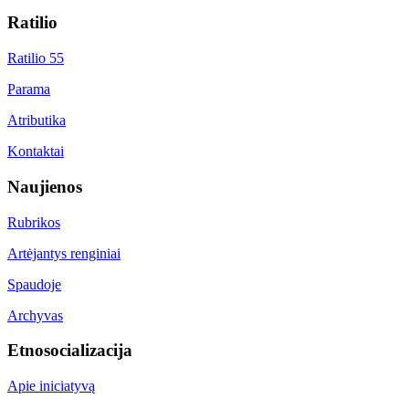
Ratilio
Ratilio 55
Parama
Atributika
Kontaktai
Naujienos
Rubrikos
Artėjantys renginiai
Spaudoje
Archyvas
Etnosocializacija
Apie iniciatyvą