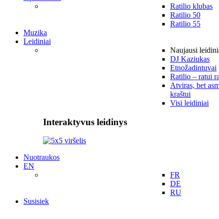
Ratilio klubas
Ratilio 50
Ratilio 55
Muzika
Leidiniai
Naujausi leidini
DJ Kaziukas
Etnožadintuvai
Ratilio – ratui r
Atviras, bet asm
kraštui
Visi leidiniai
Interaktyvus leidinys
Nuotraukos
EN
FR
DE
RU
Susisiek