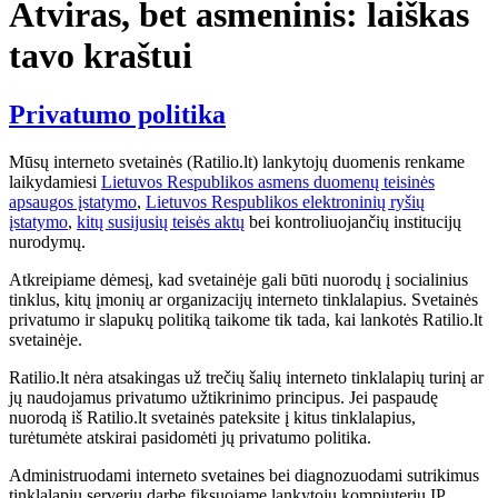
Atviras, bet asmeninis: laiškas
tavo kraštui
Privatumo politika
Mūsų interneto svetainės (Ratilio.lt) lankytojų duomenis renkame
laikydamiesi
Lietuvos Respublikos asmens duomenų teisinės
apsaugos įstatymo
,
Lietuvos Respublikos elektroninių ryšių
įstatymo
,
kitų susijusių teisės aktų
bei kontroliuojančių institucijų
nurodymų.
Atkreipiame dėmesį, kad svetainėje gali būti nuorodų į socialinius
tinklus, kitų įmonių ar organizacijų interneto tinklalapius. Svetainės
privatumo ir slapukų politiką taikome tik tada, kai lankotės Ratilio.lt
svetainėje.
Ratilio.lt nėra atsakingas už trečių šalių interneto tinklalapių turinį ar
jų naudojamus privatumo užtikrinimo principus. Jei paspaudę
nuorodą iš Ratilio.lt svetainės pateksite į kitus tinklalapius,
turėtumėte atskirai pasidomėti jų privatumo politika.
Administruodami interneto svetaines bei diagnozuodami sutrikimus
tinklalapių serverių darbe fiksuojame lankytojų kompiuterių IP