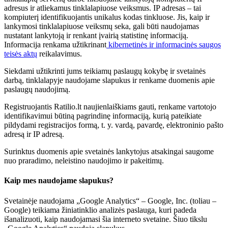
adresus ir atliekamus tinklalapiuose veiksmus. IP adresas – tai
kompiuterį identifikuojantis unikalus kodas tinkluose. Jis, kaip ir
lankymosi tinklalapiuose veiksmų seka, gali būti naudojamas
nustatant lankytoją ir renkant įvairią statistinę informaciją.
Informacija renkama užtikrinant
kibernetinės ir informacinės saugos
teisės aktų
reikalavimus.
Siekdami užtikrinti jums teikiamų paslaugų kokybę ir svetainės
darbą, tinklalapyje naudojame slapukus ir renkame duomenis apie
paslaugų naudojimą.
Registruojantis Ratilio.lt naujienlaiškiams gauti, renkame vartotojo
identifikavimui būtiną pagrindinę informaciją, kurią pateikiate
pildydami registracijos formą, t. y. vardą, pavardę, elektroninio pašto
adresą ir IP adresą.
Surinktus duomenis apie svetainės lankytojus atsakingai saugome
nuo praradimo, neleistino naudojimo ir pakeitimų.
Kaip mes naudojame slapukus?
Svetainėje naudojama „Google Analytics“ – Google, Inc. (toliau –
Google) teikiama žiniatinklio analizės paslauga, kuri padeda
išanalizuoti, kaip naudojamasi šia interneto svetaine. Šiuo tikslu