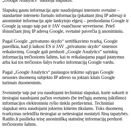
„Google Analytics“ naudoja slapukus.
Slapukų gauta informacija apie naudojimąsi interneto svetaine –
standartinė interneto žurnalo informacija (įskaitant jūsų IP adresą) ir
anoniminė informacija apie lankytojo elgesį – perduodama Google ir
Google ją saugo taip pat ir JAV esančiuose serveriuose. Prieš
išsiunčiant jūsų IP adresą Google, svetainė paverčia jį anoniminiu.
Pagal Google „privatumo skydo“ sertifikavimo tvarką, Google
pareiškia, kad ji laikosi ES ir JAV „privatumo skydo“ sistemos
reikalavimų. Google gali perduoti „Google Analytics“ surinktą
informaciją trečiosioms šalims, kai to reikalaujama pagal įstatymus
arba kai tos trečiosios šalys tvarko informaciją Google vardu.
Pagal „Google Analytics“ paslaugos teikimo sąlygas Google
nesusies duomenų subjekto IP adreso su jokiais kitais Google
turimais duomenimis.
Svetainėje taip pat yra naudojami techniniai slapukai, kurie sukurti ir
tiesiogiai naudojami pačios svetainės (be trečiųjų asmenų įsikišimo)
informacijos elektroniniu ryšio tinklu perdavimui. Techniniai
slapukai nėra naudojami jokiems kitiems tikslams. Toks duomenų
tvarkymas neleidžia tiesiogiai ar netiesiogiai nustatyti Jūsų tapatybės.
Ratilio.lt pasilieka teisę anonimišką statistinę informaciją perduoti
trečiosioms šalims.