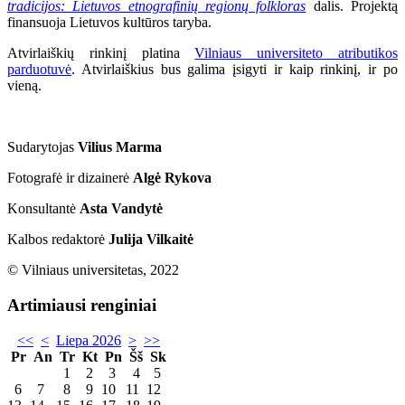
tradicijos: Lietuvos etnografinių regionų folkloras
dalis. Projektą
finansuoja Lietuvos kultūros taryba.
Atvirlaiškių rinkinį platina
Vilniaus universiteto atributikos
parduotuvė
. Atvirlaiškius bus galima įsigyti ir kaip rinkinį, ir po
vieną.
Sudarytojas
Vilius Marma
Fotografė ir dizainerė
Algė Rykova
Konsultantė
Asta Vandytė
Kalbos redaktorė
Julija Vilkaitė
© Vilniaus universitetas, 2022
Artimiausi renginiai
<<
<
Liepa 2026
>
>>
Pr
An
Tr
Kt
Pn
Šš
Sk
1
2
3
4
5
6
7
8
9
10
11
12