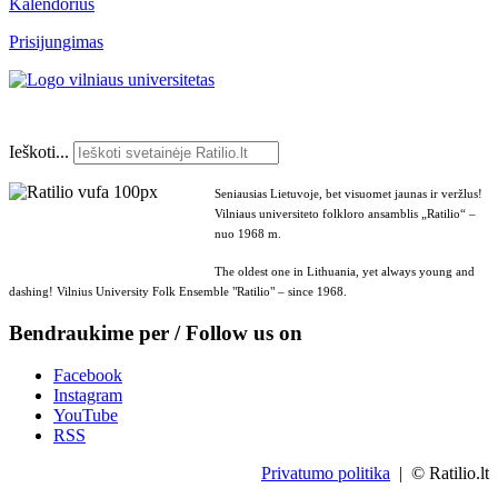
Kalendorius
Prisijungimas
Ieškoti...
Seniausias Lietuvoje, bet visuomet jaunas ir veržlus!
Vilniaus universiteto folkloro ansamblis „Ratilio“ –
nuo 1968 m.
The oldest one in Lithuania, yet always young and
dashing! Vilnius University Folk Ensemble "Ratilio" – since 1968.
Bendraukime per / Follow us on
Facebook
Instagram
YouTube
RSS
Privatumo politika
| © Ratilio.lt