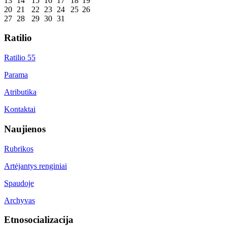
13
14
15
16
17
18
19
20
21
22
23
24
25
26
27
28
29
30
31
Ratilio
Ratilio 55
Parama
Atributika
Kontaktai
Naujienos
Rubrikos
Artėjantys renginiai
Spaudoje
Archyvas
Etnosocializacija