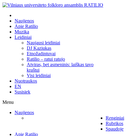
Naujienos
Apie Ratilio
Muzika
Leidiniai
Naujausi leidiniai
DJ Kaziukas
Etnožadintuvai
Ratilio – ratui ratujo
Atviras, bet asmeninis: laiškas tavo
kraštui
Visi leidiniai
Nuotraukos
EN
Susisiek
Menu
Naujienos
Renginiai
Rubrikos
Spaudoje
Apie Ratilio