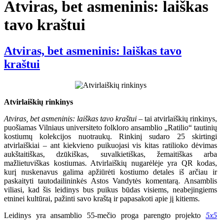
Atviras, bet asmeninis: laiškas
tavo kraštui
Atviras, bet asmeninis: laiškas tavo
kraštui
Atvirlaiškių rinkinys
Atviras, bet asmeninis: laiškas tavo kraštui
– tai atvirlaiškių rinkinys,
puošiamas Vilniaus universiteto folkloro ansamblio „Ratilio“ tautinių
kostiumų kolekcijos nuotraukų. Rinkinį sudaro 25 skirtingi
atvirlaiškiai – ant kiekvieno puikuojasi vis kitas ratilioko dėvimas
aukštaitiškas, dzūkiškas, suvalkietiškas, žemaitiškas arba
mažlietuviškas kostiumas. Atvirlaiškių nugarėlėje yra QR kodas,
kurį nuskenavus galima apžiūrėti kostiumo detales iš arčiau ir
paskaityti tautodailininkės Astos Vandytės komentarą. Ansamblis
viliasi, kad šis leidinys bus puikus būdas visiems, neabejingiems
etninei kultūrai, pažinti savo kraštą ir papasakoti apie jį kitiems.
Leidinys yra ansamblio 55-mečio proga parengto projekto
5x5