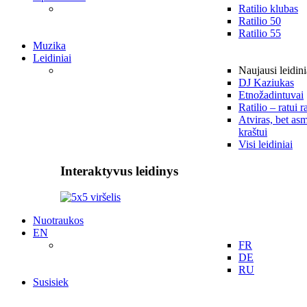
Ratilio klubas
Ratilio 50
Ratilio 55
Muzika
Leidiniai
Naujausi leidini
DJ Kaziukas
Etnožadintuvai
Ratilio – ratui r
Atviras, bet asm
kraštui
Visi leidiniai
Interaktyvus leidinys
Nuotraukos
EN
FR
DE
RU
Susisiek