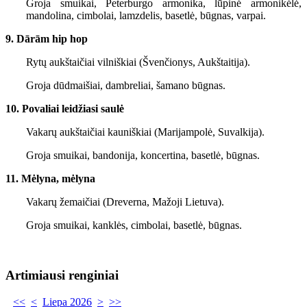
Groja smuikai, Peterburgo armonika, lūpinė armonikėlė,
mandolina, cimbolai, lamzdelis, basetlė, būgnas, varpai.
9. Dārām hip hop
Rytų aukštaičiai vilniškiai (Švenčionys, Aukštaitija).
Groja dūdmaišiai, dambreliai, šamano būgnas.
10. Povaliai leidžiasi saulė
Vakarų aukštaičiai kauniškiai (Marijampolė, Suvalkija).
Groja smuikai, bandonija, koncertina, basetlė, būgnas.
11. Mėlyna, mėlyna
Vakarų žemaičiai (Dreverna, Mažoji Lietuva).
Groja smuikai, kanklės, cimbolai, basetlė, būgnas.
Artimiausi renginiai
<<
<
Liepa 2026
>
>>