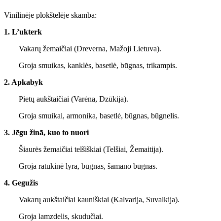
Vinilinėje plokštelėje skamba:
1. L’ukterk
Vakarų žemaičiai (Dreverna, Mažoji Lietuva).
Groja smuikas, kanklės, basetlė, būgnas, trikampis.
2. Apkabyk
Pietų aukštaičiai (Varėna, Dzūkija).
Groja smuikai, armonika, basetlė, būgnas, būgnelis.
3. Jēgu žinā, kuo to nuori
Šiaurės žemaičiai telšiškiai (Telšiai, Žemaitija).
Groja ratukinė lyra, būgnas, šamano būgnas.
4. Gegužis
Vakarų aukštaičiai kauniškiai (Kalvarija, Suvalkija).
Groja lamzdelis, skudučiai.