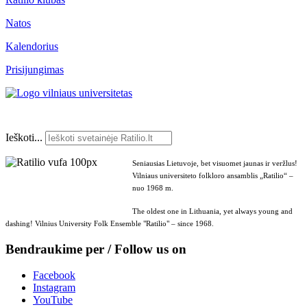
Natos
Kalendorius
Prisijungimas
Ieškoti...
Seniausias Lietuvoje, bet visuomet jaunas ir veržlus!
Vilniaus universiteto folkloro ansamblis „Ratilio“ –
nuo 1968 m.
The oldest one in Lithuania, yet always young and
dashing! Vilnius University Folk Ensemble "Ratilio" – since 1968.
Bendraukime per / Follow us on
Facebook
Instagram
YouTube