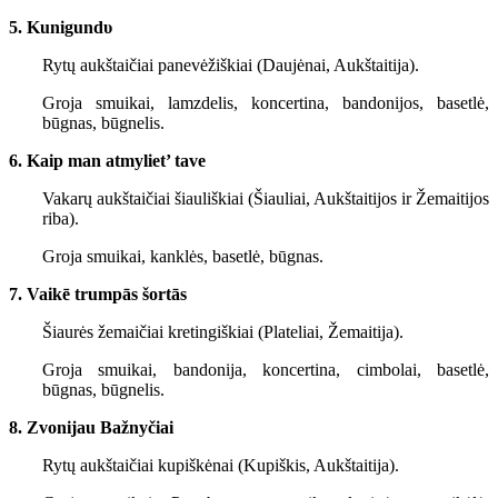
5. Kunigundυ
Rytų aukštaičiai panevėžiškiai (Daujėnai, Aukštaitija).
Groja smuikai, lamzdelis, koncertina, bandonijos, basetlė,
būgnas, būgnelis.
6. Kaip man atmyliet’ tave
Vakarų aukštaičiai šiauliškiai (Šiauliai, Aukštaitijos ir Žemaitijos
riba).
Groja smuikai, kanklės, basetlė, būgnas.
7. Vaikē trumpās šortās
Šiaurės žemaičiai kretingiškiai (Plateliai, Žemaitija).
Groja smuikai, bandonija, koncertina, cimbolai, basetlė,
būgnas, būgnelis.
8. Zvonijau Bažnyčiai
Rytų aukštaičiai kupiškėnai (Kupiškis, Aukštaitija).