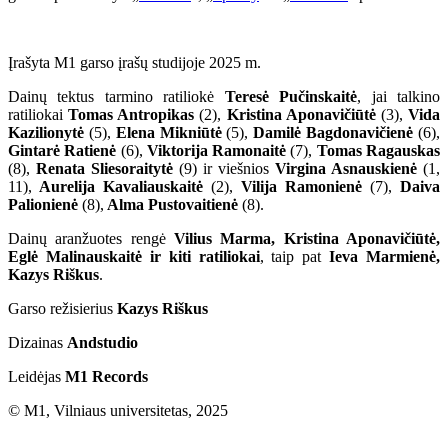
Įrašyta M1 garso įrašų studijoje 2025 m.
Dainų tektus tarmino ratiliokė
Teresė Pučinskaitė
, jai talkino
ratiliokai
Tomas Antropikas
(2),
Kristina Aponavičiūtė
(3),
Vida
Kazilionytė
(5),
Elena Mikniūtė
(5),
Damilė Bagdonavičienė
(6),
Gintarė Ratienė
(6),
Viktorija Ramonaitė
(7),
Tomas Ragauskas
(8),
Renata Sliesoraitytė
(9) ir viešnios
Virgina Asnauskienė
(1,
11),
Aurelija Kavaliauskaitė
(2),
Vilija Ramonienė
(7),
Daiva
Palionienė
(8),
Alma Pustovaitienė
(8).
Dainų aranžuotes rengė
Vilius Marma, Kristina Aponavičiūtė,
Eglė Malinauskaitė ir kiti ratiliokai
, taip pat
Ieva Marmienė,
Kazys Riškus
.
Garso režisierius
Kazys Riškus
Dizainas
Andstudio
Leidėjas
M1 Records
© M1, Vilniaus universitetas, 2025