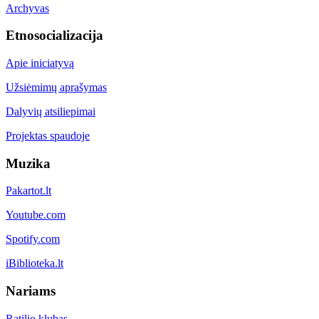
Archyvas
Etnosocializacija
Apie iniciatyvą
Užsiėmimų aprašymas
Dalyvių atsiliepimai
Projektas spaudoje
Muzika
Pakartot.lt
Youtube.com
Spotify.com
iBiblioteka.lt
Nariams
Ratilio klubas