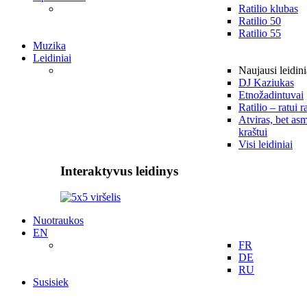
Ratilio klubas
Ratilio 50
Ratilio 55
Muzika
Leidiniai
Naujausi leidini
DJ Kaziukas
Etnožadintuvai
Ratilio – ratui r
Atviras, bet asm
kraštui
Visi leidiniai
Interaktyvus leidinys
Nuotraukos
EN
FR
DE
RU
Susisiek