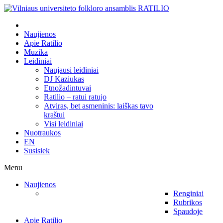
Naujienos
Apie Ratilio
Muzika
Leidiniai
Naujausi leidiniai
DJ Kaziukas
Etnožadintuvai
Ratilio – ratui ratujo
Atviras, bet asmeninis: laiškas tavo
kraštui
Visi leidiniai
Nuotraukos
EN
Susisiek
Menu
Naujienos
Renginiai
Rubrikos
Spaudoje
Apie Ratilio