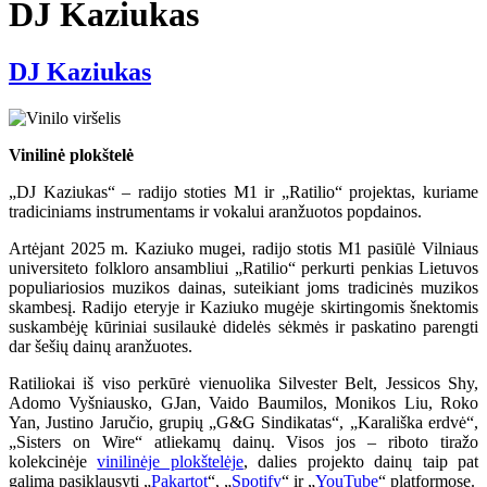
DJ Kaziukas
DJ Kaziukas
Vinilinė plokštelė
„DJ Kaziukas“ – radijo stoties M1 ir „Ratilio“ projektas, kuriame
tradiciniams instrumentams ir vokalui aranžuotos popdainos.
Artėjant 2025 m. Kaziuko mugei, radijo stotis M1 pasiūlė Vilniaus
universiteto folkloro ansambliui „Ratilio“ perkurti penkias Lietuvos
populiariosios muzikos dainas, suteikiant joms tradicinės muzikos
skambesį. Radijo eteryje ir Kaziuko mugėje skirtingomis šnektomis
suskambėję kūriniai susilaukė didelės sėkmės ir paskatino parengti
dar šešių dainų aranžuotes.
Ratiliokai iš viso perkūrė vienuolika Silvester Belt, Jessicos Shy,
Adomo Vyšniausko, GJan, Vaido Baumilos, Monikos Liu, Roko
Yan, Justino Jaručio, grupių „G&G Sindikatas“, „Karališka erdvė“,
„Sisters on Wire“ atliekamų dainų. Visos jos – riboto tiražo
kolekcinėje
vinilinėje plokštelėje
, dalies projekto dainų taip pat
galima pasiklausyti „
Pakartot
“, „
Spotify
“ ir „
YouTube
“ platformose.