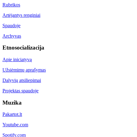
Rubrikos
Artėjantys renginiai
Spaudoje
Archyvas
Etnosocializacija
Apie iniciatyvą
Užsiėmimų aprašymas
Dalyvių atsiliepimai
Projektas spaudoje
Muzika
Pakartot.lt
Youtube.com
Spotify.com