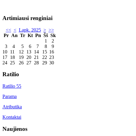
Artimiausi renginiai
<<
<
Lapk. 2025
>
>>
Pr
An
Tr
Kt
Pn
Šš
Sk
1
2
3
4
5
6
7
8
9
10
11
12
13
14
15
16
17
18
19
20
21
22
23
24
25
26
27
28
29
30
Ratilio
Ratilio 55
Parama
Atributika
Kontaktai
Naujienos