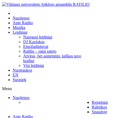
Naujienos
Apie Ratilio
Muzika
Leidiniai
Naujausi leidiniai
DJ Kaziukas
Etnožadintuvai
Ratilio – ratui ratujo
Atviras, bet asmeninis: laiškas tavo
kraštui
Visi leidiniai
Nuotraukos
EN
Susisiek
Menu
Naujienos
Renginiai
Rubrikos
Spaudoje
Apie Ratilio