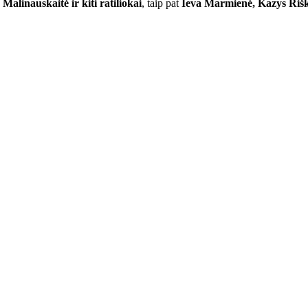
alinauskaitė ir kiti ratiliokai
, taip pat
Ieva Marmienė, Kazys Riš