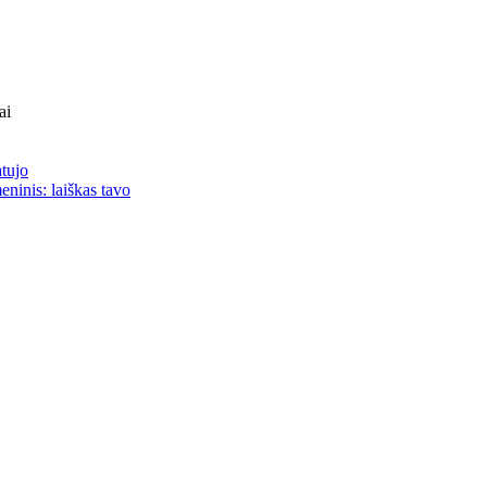
ai
atujo
eninis: laiškas tavo