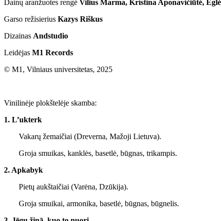
Dainų aranžuotes rengė
Vilius Marma, Kristina Aponavičiūtė, Eglė M
Garso režisierius
Kazys Riškus
Dizainas
Andstudio
Leidėjas
M1 Records
© M1, Vilniaus universitetas, 2025
Vinilinėje plokštelėje skamba:
1. L’ukterk
Vakarų žemaičiai (Dreverna, Mažoji Lietuva).
Groja smuikas, kanklės, basetlė, būgnas, trikampis.
2. Apkabyk
Pietų aukštaičiai (Varėna, Dzūkija).
Groja smuikai, armonika, basetlė, būgnas, būgnelis.
3. Jēgu žinā, kuo to nuori