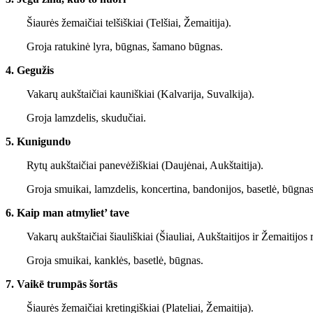
Šiaurės žemaičiai telšiškiai (Telšiai, Žemaitija).
Groja ratukinė lyra, būgnas, šamano būgnas.
4. Gegužis
Vakarų aukštaičiai kauniškiai (Kalvarija, Suvalkija).
Groja lamzdelis, skudučiai.
5. Kunigundυ
Rytų aukštaičiai panevėžiškiai (Daujėnai, Aukštaitija).
Groja smuikai, lamzdelis, koncertina, bandonijos, basetlė, būgnas
6. Kaip man atmyliet’ tave
Vakarų aukštaičiai šiauliškiai (Šiauliai, Aukštaitijos ir Žemaitijos r
Groja smuikai, kanklės, basetlė, būgnas.
7. Vaikē trumpās šortās
Šiaurės žemaičiai kretingiškiai (Plateliai, Žemaitija).