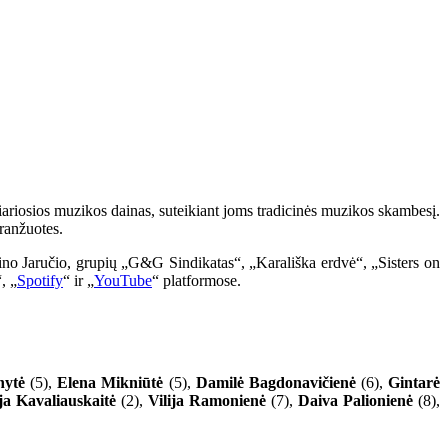
iariosios muzikos dainas, suteikiant joms tradicinės muzikos skambesį.
ranžuotes.
ino Jaručio, grupių „G&G Sindikatas“, „Karališka erdvė“, „Sisters on
“, „
Spotify
“ ir „
YouTube
“ platformose.
nytė
(5),
Elena Mikniūtė
(5),
Damilė Bagdonavičienė
(6),
Gintarė
ja Kavaliauskaitė
(2),
Vilija Ramonienė
(7),
Daiva Palionienė
(8),