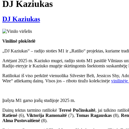
DJ Kaziukas
DJ Kaziukas
Vinilinė plokštelė
„DJ Kaziukas“ – radijo stoties M1 ir „Ratilio“ projektas, kuriame tra
Artėjant 2025 m. Kaziuko mugei, radijo stotis M1 pasiūlė Vilniaus uni
Radijo eteryje ir Kaziuko mugėje skirtingomis šnektomis suskambėję kū
Ratiliokai iš viso perkūrė vienuolika Silvester Belt, Jessicos Shy,
Wire“ atliekamų dainų. Visos jos – riboto tiražo kolekcinėje
vinilinėje
Įrašyta M1 garso įrašų studijoje 2025 m.
Dainų tektus tarmino ratiliokė
Teresė Pučinskaitė
, jai talkino ratili
Ratienė
(6),
Viktorija Ramonaitė
(7),
Tomas Ragauskas
(8),
Rena
Alma Pustovaitienė
(8).