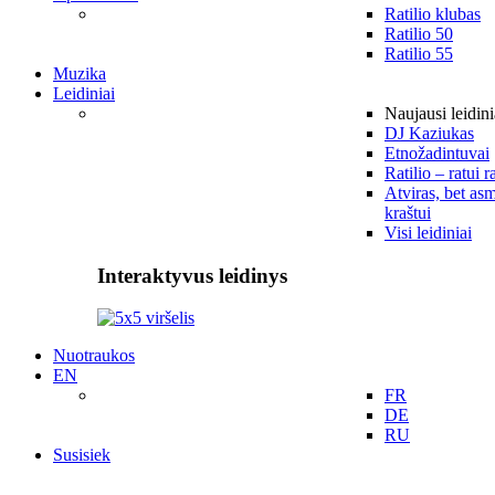
Ratilio klubas
Ratilio 50
Ratilio 55
Muzika
Leidiniai
Naujausi leidini
DJ Kaziukas
Etnožadintuvai
Ratilio – ratui r
Atviras, bet asm
kraštui
Visi leidiniai
Interaktyvus leidinys
Nuotraukos
EN
FR
DE
RU
Susisiek