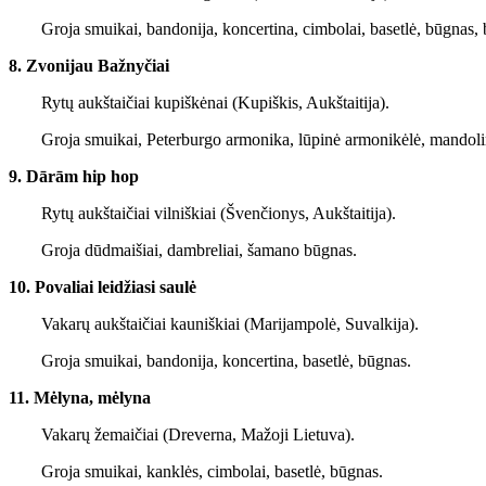
Groja smuikai, bandonija, koncertina, cimbolai, basetlė, būgnas, 
8. Zvonijau Bažnyčiai
Rytų aukštaičiai kupiškėnai (Kupiškis, Aukštaitija).
Groja smuikai, Peterburgo armonika, lūpinė armonikėlė, mandolina
9. Dārām hip hop
Rytų aukštaičiai vilniškiai (Švenčionys, Aukštaitija).
Groja dūdmaišiai, dambreliai, šamano būgnas.
10. Povaliai leidžiasi saulė
Vakarų aukštaičiai kauniškiai (Marijampolė, Suvalkija).
Groja smuikai, bandonija, koncertina, basetlė, būgnas.
11. Mėlyna, mėlyna
Vakarų žemaičiai (Dreverna, Mažoji Lietuva).
Groja smuikai, kanklės, cimbolai, basetlė, būgnas.