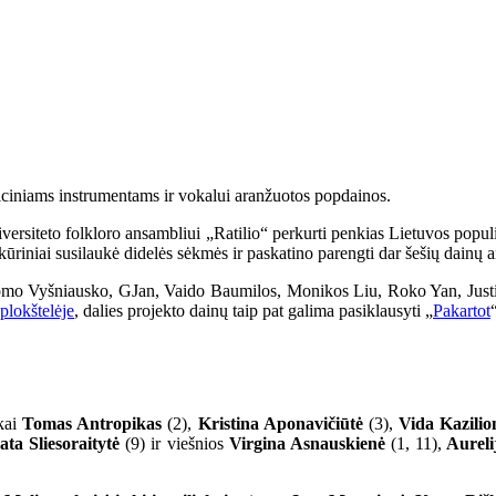
diciniams instrumentams ir vokalui aranžuotos popdainos.
versiteto folkloro ansambliui „Ratilio“ perkurti penkias Lietuvos popul
riniai susilaukė didelės sėkmės ir paskatino parengti dar šešių dainų a
 Adomo Vyšniausko, GJan, Vaido Baumilos, Monikos Liu, Roko Yan, Just
 plokštelėje
, dalies projekto dainų taip pat galima pasiklausyti „
Pakartot
okai
Tomas Antropikas
(2),
Kristina Aponavičiūtė
(3),
Vida Kazilio
ta Sliesoraitytė
(9) ir viešnios
Virgina Asnauskienė
(1, 11),
Aureli