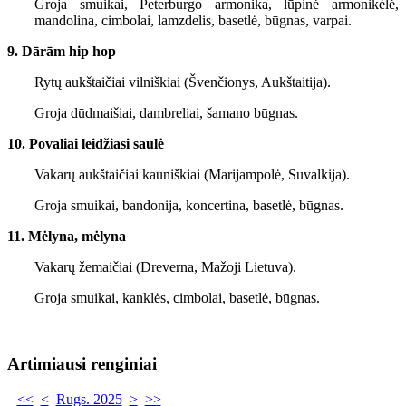
Groja smuikai, Peterburgo armonika, lūpinė armonikėlė,
mandolina, cimbolai, lamzdelis, basetlė, būgnas, varpai.
9. Dārām hip hop
Rytų aukštaičiai vilniškiai (Švenčionys, Aukštaitija).
Groja dūdmaišiai, dambreliai, šamano būgnas.
10. Povaliai leidžiasi saulė
Vakarų aukštaičiai kauniškiai (Marijampolė, Suvalkija).
Groja smuikai, bandonija, koncertina, basetlė, būgnas.
11. Mėlyna, mėlyna
Vakarų žemaičiai (Dreverna, Mažoji Lietuva).
Groja smuikai, kanklės, cimbolai, basetlė, būgnas.
Artimiausi renginiai
<<
<
Rugs. 2025
>
>>