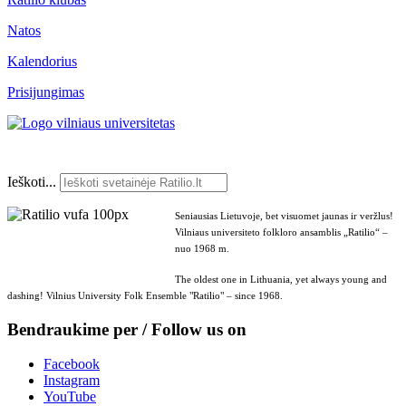
Natos
Kalendorius
Prisijungimas
Ieškoti...
Seniausias Lietuvoje, bet visuomet jaunas ir veržlus!
Vilniaus universiteto folkloro ansamblis „Ratilio“ –
nuo 1968 m.
The oldest one in Lithuania, yet always young and
dashing! Vilnius University Folk Ensemble "Ratilio" – since 1968.
Bendraukime per / Follow us on
Facebook
Instagram
YouTube