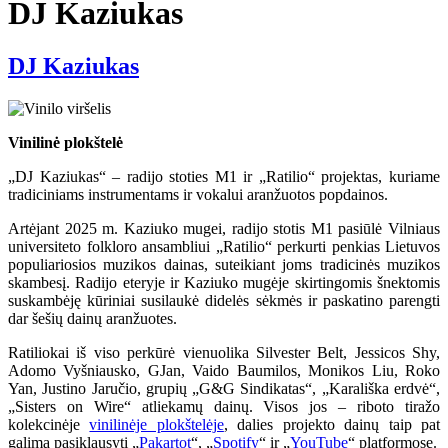
DJ Kaziukas
DJ Kaziukas
Vinilinė plokštelė
„DJ Kaziukas“ – radijo stoties M1 ir „Ratilio“ projektas, kuriame
tradiciniams instrumentams ir vokalui aranžuotos popdainos.
Artėjant 2025 m. Kaziuko mugei, radijo stotis M1 pasiūlė Vilniaus
universiteto folkloro ansambliui „Ratilio“ perkurti penkias Lietuvos
populiariosios muzikos dainas, suteikiant joms tradicinės muzikos
skambesį. Radijo eteryje ir Kaziuko mugėje skirtingomis šnektomis
suskambėję kūriniai susilaukė didelės sėkmės ir paskatino parengti
dar šešių dainų aranžuotes.
Ratiliokai iš viso perkūrė vienuolika Silvester Belt, Jessicos Shy,
Adomo Vyšniausko, GJan, Vaido Baumilos, Monikos Liu, Roko
Yan, Justino Jaručio, grupių „G&G Sindikatas“, „Karališka erdvė“,
„Sisters on Wire“ atliekamų dainų. Visos jos – riboto tiražo
kolekcinėje
vinilinėje plokštelėje
, dalies projekto dainų taip pat
galima pasiklausyti „
Pakartot
“, „
Spotify
“ ir „
YouTube
“ platformose.