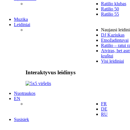
Ratilio klubas
Ratilio 50
Ratilio 55
Muzika
Leidiniai
Naujausi leidini
DJ Kaziukas
Etnožadintuvai
Ratilio – ratui r
Atviras, bet asm
kraštui
Visi leidiniai
Interaktyvus leidinys
Nuotraukos
EN
FR
DE
RU
Susisiek