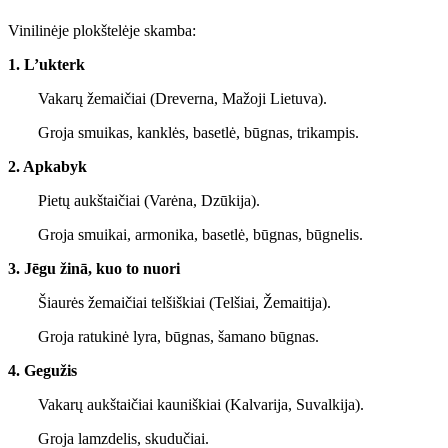
Vinilinėje plokštelėje skamba:
1. L’ukterk
Vakarų žemaičiai (Dreverna, Mažoji Lietuva).
Groja smuikas, kanklės, basetlė, būgnas, trikampis.
2. Apkabyk
Pietų aukštaičiai (Varėna, Dzūkija).
Groja smuikai, armonika, basetlė, būgnas, būgnelis.
3. Jēgu žinā, kuo to nuori
Šiaurės žemaičiai telšiškiai (Telšiai, Žemaitija).
Groja ratukinė lyra, būgnas, šamano būgnas.
4. Gegužis
Vakarų aukštaičiai kauniškiai (Kalvarija, Suvalkija).
Groja lamzdelis, skudučiai.