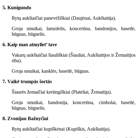
5. Kunigundυ
Rytų aukštaičiai panevėžiškiai (Daujėnai, Aukštaitija).
Groja smuikai, lamzdelis, koncertina, bandonijos, basetlė,
būgnas, būgnelis.
6. Kaip man atmyliet’ tave
Vakarų aukštaičiai šiauliškiai (Šiauliai, Aukštaitijos ir Žemaitijos
riba).
Groja smuikai, kanklės, basetlė, būgnas.
7. Vaikē trumpās šortās
Šiaurės žemaičiai kretingiškiai (Plateliai, Žemaitija).
Groja smuikai, bandonija, koncertina, cimbolai, basetlė,
būgnas, būgnelis.
8. Zvonijau Bažnyčiai
Rytų aukštaičiai kupiškėnai (Kupiškis, Aukštaitija).