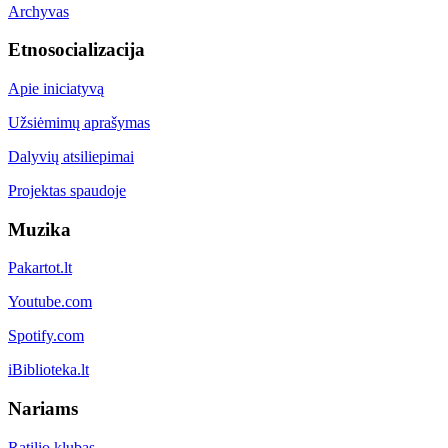
Archyvas
Etnosocializacija
Apie iniciatyvą
Užsiėmimų aprašymas
Dalyvių atsiliepimai
Projektas spaudoje
Muzika
Pakartot.lt
Youtube.com
Spotify.com
iBiblioteka.lt
Nariams
Ratilio klubas