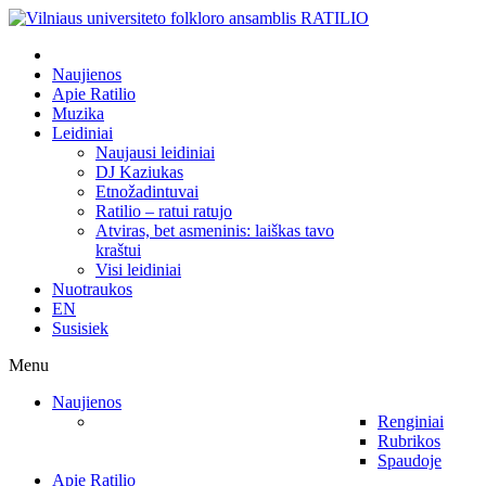
Naujienos
Apie Ratilio
Muzika
Leidiniai
Naujausi leidiniai
DJ Kaziukas
Etnožadintuvai
Ratilio – ratui ratujo
Atviras, bet asmeninis: laiškas tavo
kraštui
Visi leidiniai
Nuotraukos
EN
Susisiek
Menu
Naujienos
Renginiai
Rubrikos
Spaudoje
Apie Ratilio