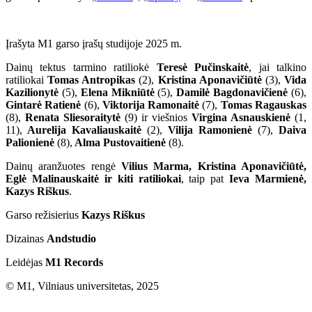
Įrašyta M1 garso įrašų studijoje 2025 m.
Dainų tektus tarmino ratiliokė
Teresė Pučinskaitė
, jai talkino
ratiliokai
Tomas Antropikas
(2),
Kristina Aponavičiūtė
(3),
Vida
Kazilionytė
(5),
Elena Mikniūtė
(5),
Damilė Bagdonavičienė
(6),
Gintarė Ratienė
(6),
Viktorija Ramonaitė
(7),
Tomas Ragauskas
(8),
Renata Sliesoraitytė
(9) ir viešnios
Virgina Asnauskienė
(1,
11),
Aurelija Kavaliauskaitė
(2),
Vilija Ramonienė
(7),
Daiva
Palionienė
(8),
Alma Pustovaitienė
(8).
Dainų aranžuotes rengė
Vilius Marma, Kristina Aponavičiūtė,
Eglė Malinauskaitė ir kiti ratiliokai
, taip pat
Ieva Marmienė,
Kazys Riškus
.
Garso režisierius
Kazys Riškus
Dizainas
Andstudio
Leidėjas
M1 Records
© M1, Vilniaus universitetas, 2025