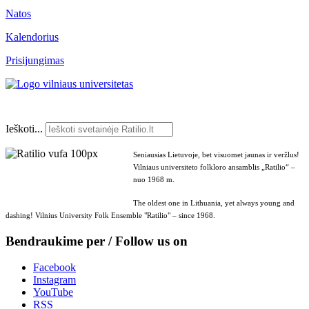
Natos
Kalendorius
Prisijungimas
Ieškoti...
Seniausias Lietuvoje, bet visuomet jaunas ir veržlus!
Vilniaus universiteto folkloro ansamblis „Ratilio“ –
nuo 1968 m.
The oldest one in Lithuania, yet always young and
dashing! Vilnius University Folk Ensemble "Ratilio" – since 1968.
Bendraukime per / Follow us on
Facebook
Instagram
YouTube
RSS