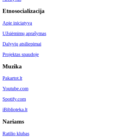
Etnosocializacija
Apie iniciatyvą
Užsiėmimų aprašymas
Dalyvių atsiliepimai
Projektas spaudoje
Muzika
Pakartot.lt
Youtube.com
Spotify.com
iBiblioteka.lt
Nariams
Ratilio klubas