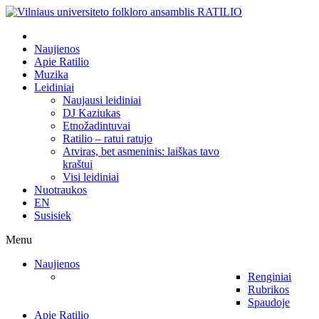
Naujienos
Apie Ratilio
Muzika
Leidiniai
Naujausi leidiniai
DJ Kaziukas
Etnožadintuvai
Ratilio – ratui ratujo
Atviras, bet asmeninis: laiškas tavo
kraštui
Visi leidiniai
Nuotraukos
EN
Susisiek
Menu
Naujienos
Renginiai
Rubrikos
Spaudoje
Apie Ratilio