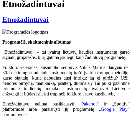
Etnožadintuvai
Etnožadintuvai
Programėlė, skaitmeninis albumas
„Etnožadintuvai“ – tai įvairių lietuvių liaudies instrumentų garso
signalų grojaraštis, kurį galima įsidiegti kaip žadintuvų programėlę.
Folkloro veteranas, ansamblio senbuvis Vilius Marma daugiau nei
30-ia skirtingų tradicinių instrumentų įrašė įvairių trumpų melodijų,
garso signalų, kurie pabudins ausį intriga: ką gi girdžiu? Ūžlį,
nendrės birbynę, manikarką, psalterį, dūdmaišį? Tai puiki pažintinė
priemonė tradicinių muzikos instrumentų įvairovei Lietuvoje
apžvelgti ir būdas įsileisti trupinėlį folkloro į savo kasdienybę.
Etnožadintuvų galima pasiklausyti „
Pakartot
“ ir „Spotify“
platformose arba parsisiųsti jų programėlę „
Google Play
“
parduotuvėje.