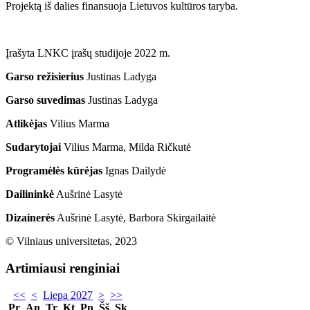
Projektą iš dalies finansuoja Lietuvos kultūros taryba.
Įrašyta LNKC įrašų studijoje 2022 m.
Garso režisierius
Justinas Ladyga
Garso suvedimas
Justinas Ladyga
Atlikėjas
Vilius Marma
Sudarytojai
Vilius Marma, Milda Ričkutė
Programėlės kūrėjas
Ignas Dailydė
Dailininkė
Aušrinė Lasytė
Dizainerės
Aušrinė Lasytė, Barbora Skirgailaitė
© Vilniaus universitetas, 2023
Artimiausi renginiai
<<
<
Liepa 2027
>
>>
Pr
An
Tr
Kt
Pn
Šš
Sk