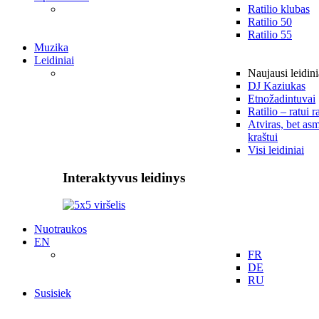
Ratilio klubas
Ratilio 50
Ratilio 55
Muzika
Leidiniai
Naujausi leidini
DJ Kaziukas
Etnožadintuvai
Ratilio – ratui r
Atviras, bet asm
kraštui
Visi leidiniai
Interaktyvus leidinys
Nuotraukos
EN
FR
DE
RU
Susisiek