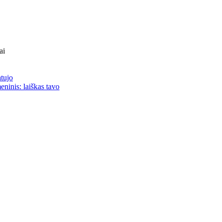
ai
atujo
eninis: laiškas tavo