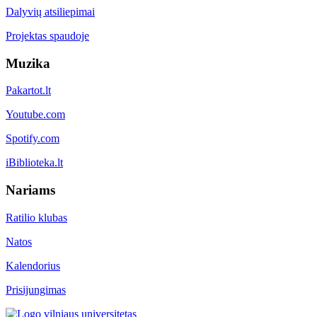
Dalyvių atsiliepimai
Projektas spaudoje
Muzika
Pakartot.lt
Youtube.com
Spotify.com
iBiblioteka.lt
Nariams
Ratilio klubas
Natos
Kalendorius
Prisijungimas