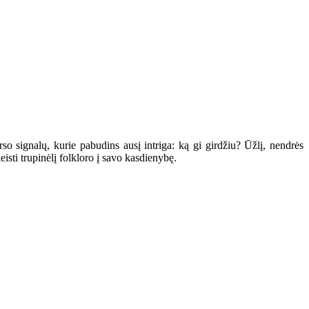
so signalų, kurie pabudins ausį intriga: ką gi girdžiu? Ūžlį, nendrės
isti trupinėlį folkloro į savo kasdienybę.