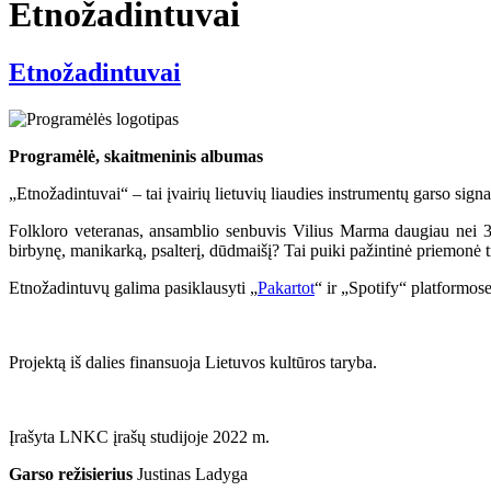
Etnožadintuvai
Etnožadintuvai
Programėlė, skaitmeninis albumas
„Etnožadintuvai“ – tai įvairių lietuvių liaudies instrumentų garso signa
Folkloro veteranas, ansamblio senbuvis Vilius Marma daugiau nei 30-i
birbynę, manikarką, psalterį, dūdmaišį? Tai puiki pažintinė priemonė tr
Etnožadintuvų galima pasiklausyti „
Pakartot
“ ir „Spotify“ platformose
Projektą iš dalies finansuoja Lietuvos kultūros taryba.
Įrašyta LNKC įrašų studijoje 2022 m.
Garso režisierius
Justinas Ladyga