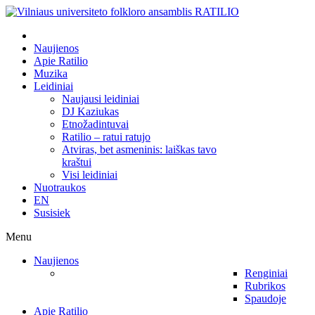
Naujienos
Apie Ratilio
Muzika
Leidiniai
Naujausi leidiniai
DJ Kaziukas
Etnožadintuvai
Ratilio – ratui ratujo
Atviras, bet asmeninis: laiškas tavo
kraštui
Visi leidiniai
Nuotraukos
EN
Susisiek
Menu
Naujienos
Renginiai
Rubrikos
Spaudoje
Apie Ratilio