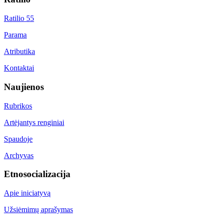
Ratilio 55
Parama
Atributika
Kontaktai
Naujienos
Rubrikos
Artėjantys renginiai
Spaudoje
Archyvas
Etnosocializacija
Apie iniciatyvą
Užsiėmimų aprašymas