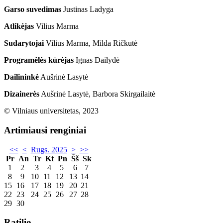
Garso suvedimas
Justinas Ladyga
Atlikėjas
Vilius Marma
Sudarytojai
Vilius Marma, Milda Ričkutė
Programėlės kūrėjas
Ignas Dailydė
Dailininkė
Aušrinė Lasytė
Dizainerės
Aušrinė Lasytė, Barbora Skirgailaitė
© Vilniaus universitetas, 2023
Artimiausi renginiai
<<
<
Rugs. 2025
>
>>
Pr
An
Tr
Kt
Pn
Šš
Sk
1
2
3
4
5
6
7
8
9
10
11
12
13
14
15
16
17
18
19
20
21
22
23
24
25
26
27
28
29
30
Ratilio