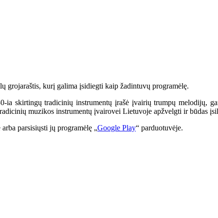
lų grojaraštis, kurį galima įsidiegti kaip žadintuvų programėlę.
a skirtingų tradicinių instrumentų įrašė įvairių trumpų melodijų, gar
adicinių muzikos instrumentų įvairovei Lietuvoje apžvelgti ir būdas įsile
 arba parsisiųsti jų programėlę „
Google Play
“ parduotuvėje.