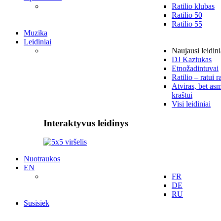
Ratilio klubas
Ratilio 50
Ratilio 55
Muzika
Leidiniai
Naujausi leidini
DJ Kaziukas
Etnožadintuvai
Ratilio – ratui r
Atviras, bet asm
kraštui
Visi leidiniai
Interaktyvus leidinys
Nuotraukos
EN
FR
DE
RU
Susisiek